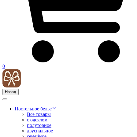
0
Назад
Постельное белье
Все товары
с одеялом
полуторное
двуспальное
семейное