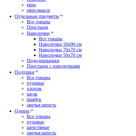
евро
евро-макси
Отдельные предметы
Все товары
Простыни
Наволочки
Все товары
Наволочки 50x90 см
Наволочки 70x70 cм
Наволочки 50х70 см
Пододеяльники
Простыни с наволочками
Подушки
Все товары
пуховые
хлопок
шелк
бамбук
овечья шерсть
Одеяла
Все товары
пуховые
шерстяные
овечья шерсть