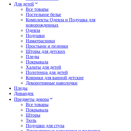
Для детей
Все товары
Постельное белье
Комплекты Одеяла и Подушка для
новорожденных
Одеяла
Подушки
Наматрасники
Простыни и пеленки
Шторы для детских
Пледы
Покрывала
Халаты для детей
Полотенца для детей
Коврики для ванной детские
Декоротивные наволочки
Пледы
Дивандек
Предметы декора
Все товары
Покрывала
Шторы
Тюль
Подушки для стула
Декоративные наволочки и подушки