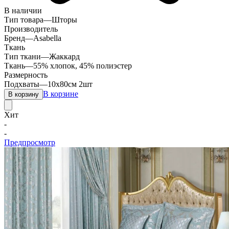
В наличии
Тип товара
—
Шторы
Производитель
Бренд
—
Asabella
Ткань
Тип ткани
—
Жаккард
Ткань
—
55% хлопок, 45% полиэстер
Размерность
Подхваты
—
10х80см 2шт
В корзине
В корзину
Хит
-
-
Предпросмотр