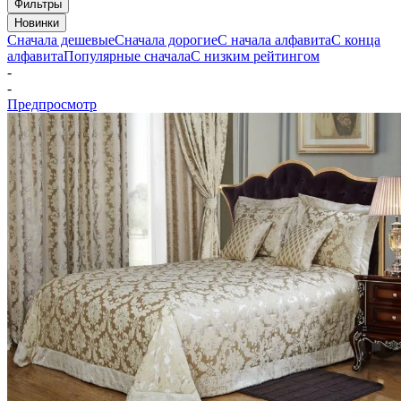
Фильтры
Новинки
Сначала дешевые
Сначала дорогие
С начала алфавита
С конца
алфавита
Популярные сначала
С низким рейтингом
-
-
Предпросмотр