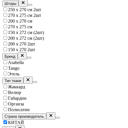
Шторы
250 х 270 см 2шт
270 х 275 см 2шт
200 х 270 см
270 х 275 см
150 х 272 см (2шт)
200 х 272 см (2шт)
200 х 270 2шт
150 х 270 2шт
Бренд
Asabella
Tango
Этель
Тип ткани
Жаккард
Велюр
Габардин
Органза
Полисатин
Страна производитель
КИТАЙ