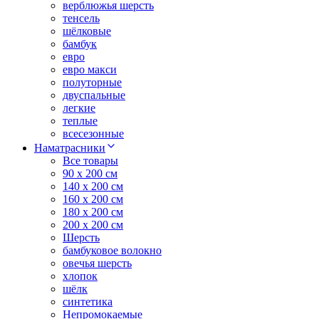
верблюжья шерсть
тенсель
шёлковые
бамбук
евро
евро макси
полуторные
двуспальные
легкие
теплые
всесезонные
Наматрасники
Все товары
90 x 200 см
140 x 200 см
160 x 200 см
180 x 200 см
200 x 200 см
Шерсть
бамбуковое волокно
овечья шерсть
хлопок
шёлк
синтетика
Непромокаемые