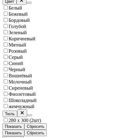
Цвет
Белый
Бежевый
Бордовый
Голубой
Зеленый
Коричневый
Мятный
Розовый
Серый
Синий
Черный
Вишнёвый
Молочный
Сиреневый
Фиолетовый
Шоколадный
жемчужный
Тюль
280 х 300 (2шт)
Показать
Сбросить
Показать
Сбросить