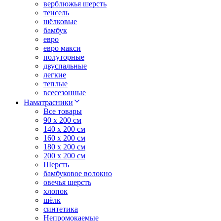
верблюжья шерсть
тенсель
шёлковые
бамбук
евро
евро макси
полуторные
двуспальные
легкие
теплые
всесезонные
Наматрасники
Все товары
90 x 200 см
140 x 200 см
160 x 200 см
180 x 200 см
200 x 200 см
Шерсть
бамбуковое волокно
овечья шерсть
хлопок
шёлк
синтетика
Непромокаемые