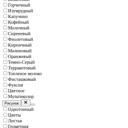
Горчичный
Изумрудный
Капучино
Кофейный
Молочный
Сиреневый
Фиолетовый
Кирпичный
Малиновый
Оранжевый
Темно-Серый
Терракотовый
Топленое молоко
Фисташковый
Фуксия
Цветное
Мультиколор
Рисунок
Однотонный
Цветы
Листья
Геометрия