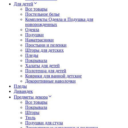
Для детей
Все товары
Постельное белье
Комплекты Одеяла и Подушка для
новорожденных
Одеяла
Подушки
Наматрасники
Простыни и пеленки
Шторы для детских
Пледы
Покрывала
Халаты для детей
Полотенца для детей
Коврики для ванной детские
Декоротивные наволочки
Пледы
Дивандек
Предметы декора
Все товары
Покрывала
Шторы
Тюль
Подушки для стула
Декоративные наволочки и подушки