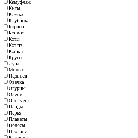
Камуфляж
Киты
Клетка
Клубника
Корона
Космос
Коты
Котята
Кошки
Круги
Луна
Мишки
Надписи
Овечка
Огурцы
Олени
Орнамент
Панды
Перья
Планеты
Полосы
Прованс
Растения