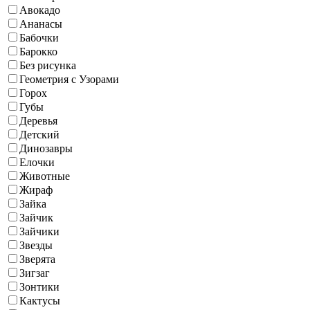
Авокадо
Ананасы
Бабочки
Барокко
Без рисунка
Геометрия с Узорами
Горох
Губы
Деревья
Детский
Динозавры
Елочки
Животные
Жираф
Зайка
Зайчик
Зайчики
Звезды
Зверята
Зигзаг
Зонтики
Кактусы