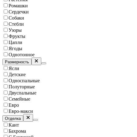
Ромашки
Сердечки
Собаки
Стебли
Узоры
Фрукты
Цапли
Ягоды
Однотонное
Размерность
Ясли
Детские
Односпальные
Полуторные
Двуспальные
Семейные
Евро
Евро-макси
Отделка
Кант
Бахрома