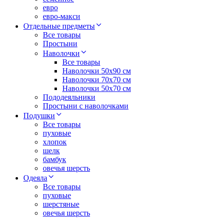
евро
евро-макси
Отдельные предметы
Все товары
Простыни
Наволочки
Все товары
Наволочки 50x90 см
Наволочки 70x70 cм
Наволочки 50х70 см
Пододеяльники
Простыни с наволочками
Подушки
Все товары
пуховые
хлопок
шелк
бамбук
овечья шерсть
Одеяла
Все товары
пуховые
шерстяные
овечья шерсть