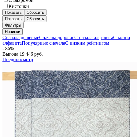
С Бахромой
Кисточки
Показать
Сбросить
Показать
Сбросить
Фильтры
Новинки
Сначала дешевые
Сначала дорогие
С начала алфавита
С конца
алфавита
Популярные сначала
С низким рейтингом
- 86%
Выгода
19 446
руб.
Предпросмотр