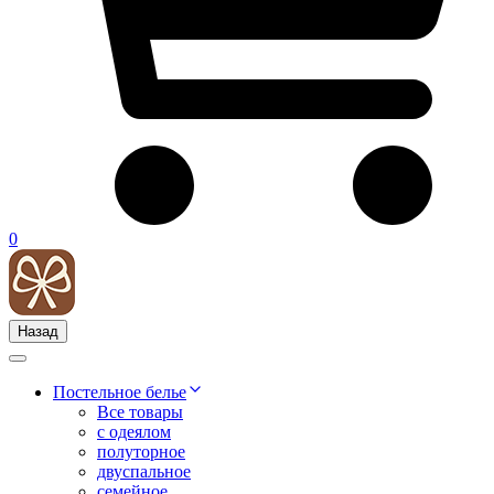
0
Назад
Постельное белье
Все товары
с одеялом
полуторное
двуспальное
семейное