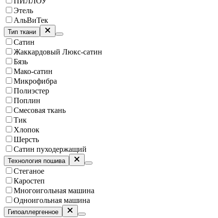
ПИЛЛОУ
Этель
АльВиТек
Тип ткани
Сатин
Жаккардовый Люкс-сатин
Бязь
Мако-сатин
Микрофибра
Полиэстер
Поплин
Смесовая ткань
Тик
Хлопок
Шерсть
Сатин пуходержащий
Технология пошива
Стеганое
Каростеп
Многоигольная машина
Одноигольная машина
Гипоаллергенное