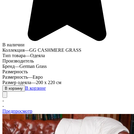
В наличии
Коллекция
—
GG CASHMERE GRASS
Тип товара
—
Одеяла
Производитель
Бренд
—
German Grass
Размерность
Размерность
—
Евро
Размер одеяла
—
200 х 220 см
В корзине
В корзину
-
-
Предпросмотр