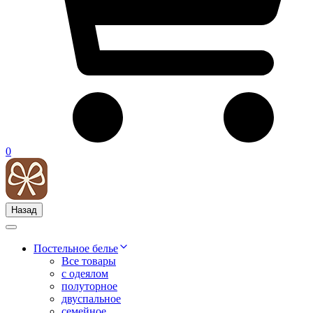
0
Назад
Постельное белье
Все товары
с одеялом
полуторное
двуспальное
семейное