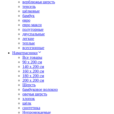
верблюжья шерсть
тенсель
шёлковые
бамбук
евро
евро макси
полуторные
двуспальные
легкие
теплые
всесезонные
Наматрасники
Все товары
90 x 200 см
140 x 200 см
160 x 200 см
180 x 200 см
200 x 200 см
Шерсть
бамбуковое волокно
овечья шерсть
хлопок
шёлк
синтетика
Непромокаемые