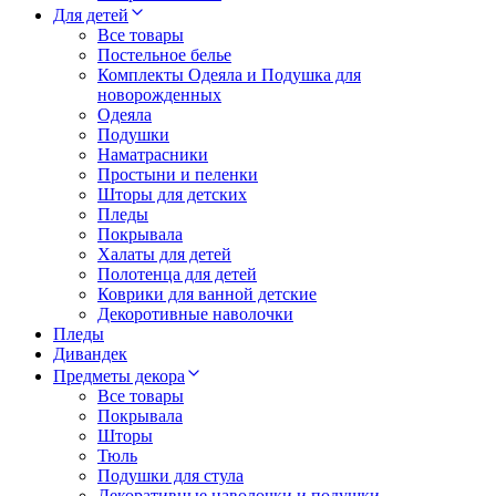
Для детей
Все товары
Постельное белье
Комплекты Одеяла и Подушка для
новорожденных
Одеяла
Подушки
Наматрасники
Простыни и пеленки
Шторы для детских
Пледы
Покрывала
Халаты для детей
Полотенца для детей
Коврики для ванной детские
Декоротивные наволочки
Пледы
Дивандек
Предметы декора
Все товары
Покрывала
Шторы
Тюль
Подушки для стула
Декоративные наволочки и подушки