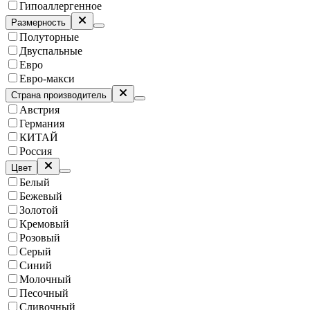
Гипоаллергенное
Размерность
Полуторные
Двуспальные
Евро
Евро-макси
Страна производитель
Австрия
Германия
КИТАЙ
Россия
Цвет
Белый
Бежевый
Золотой
Кремовый
Розовый
Серый
Синий
Молочный
Песочный
Сливочный