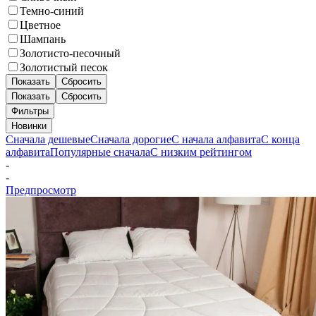
Темно-синий
Цветное
Шампань
Золотисто-песочный
Золотистый песок
Показать
Сбросить
Показать
Сбросить
Фильтры
Новинки
Сначала дешевые
Сначала дорогие
С начала алфавита
С конца
алфавита
Популярные сначала
С низким рейтингом
-
-
Предпросмотр