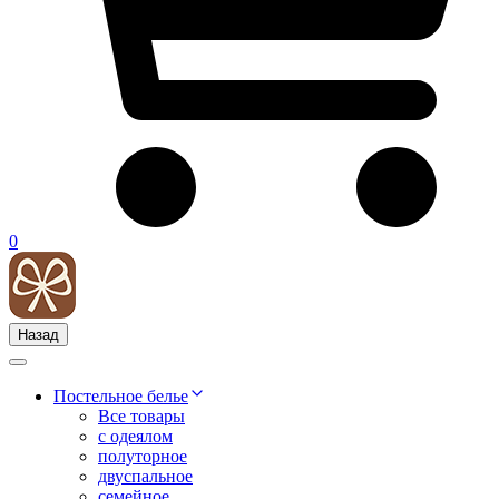
0
Назад
Постельное белье
Все товары
с одеялом
полуторное
двуспальное
семейное