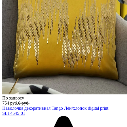
По запросу
754
руб.
0
руб.
Наволочка декоративная Tango Лён/хлопок digital print
SLT4545-01