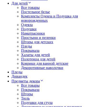
Для детей
Все товары
Постельное белье
Комплекты Одеяла и Подушка для
новорожденных
Одеяла
Подушки
Наматрасники
Простыни и пеленки
Шторы для детских
Пледы
Покрывала
Халаты для детей
Полотенца для детей
Коврики для ванной детские
Декоротивные наволочки
Пледы
Дивандек
Предметы декора
Все товары
Покрывала
Шторы
Тюль
Подушки для стула
Декоративные наволочки и подушки