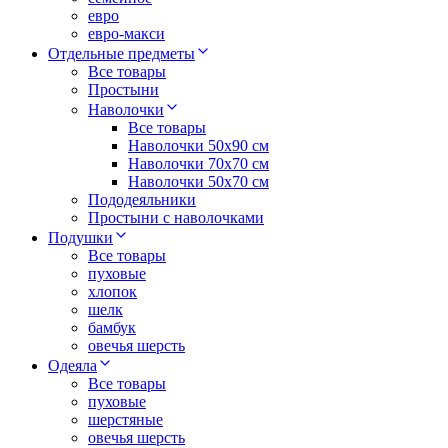
евро
евро-макси
Отдельные предметы
Все товары
Простыни
Наволочки
Все товары
Наволочки 50x90 см
Наволочки 70x70 cм
Наволочки 50х70 см
Пододеяльники
Простыни с наволочками
Подушки
Все товары
пуховые
хлопок
шелк
бамбук
овечья шерсть
Одеяла
Все товары
пуховые
шерстяные
овечья шерсть