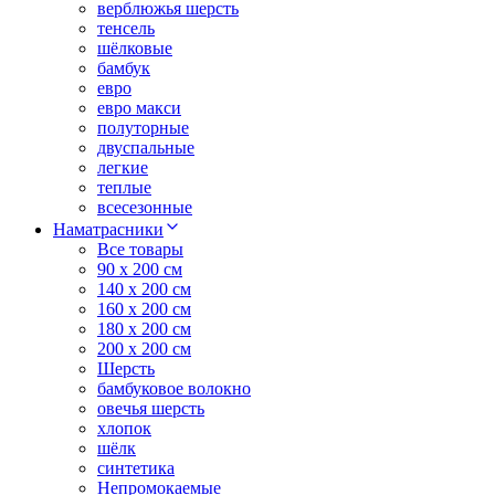
верблюжья шерсть
тенсель
шёлковые
бамбук
евро
евро макси
полуторные
двуспальные
легкие
теплые
всесезонные
Наматрасники
Все товары
90 x 200 см
140 x 200 см
160 x 200 см
180 x 200 см
200 x 200 см
Шерсть
бамбуковое волокно
овечья шерсть
хлопок
шёлк
синтетика
Непромокаемые