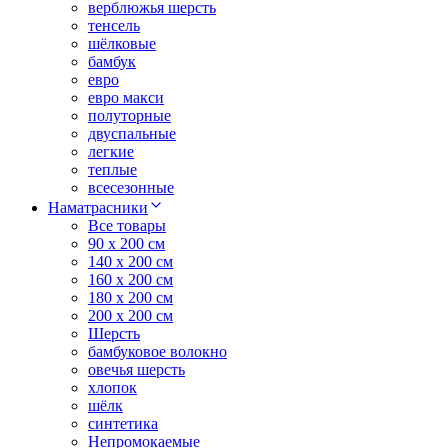
верблюжья шерсть
тенсель
шёлковые
бамбук
евро
евро макси
полуторные
двуспальные
легкие
теплые
всесезонные
Наматрасники
Все товары
90 x 200 см
140 x 200 см
160 x 200 см
180 x 200 см
200 x 200 см
Шерсть
бамбуковое волокно
овечья шерсть
хлопок
шёлк
синтетика
Непромокаемые