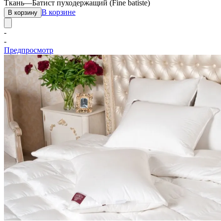
Ткань
—
Батист пуходержащий (Fine batiste)
В корзине
В корзину
-
-
Предпросмотр