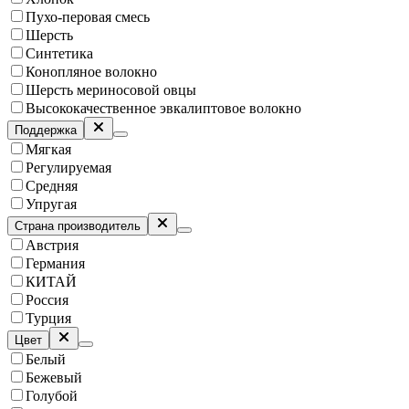
Пухо-перовая смесь
Шерсть
Синтетика
Конопляное волокно
Шерсть мериносовой овцы
Высококачественное эвкалиптовое волокно
Поддержка
Мягкая
Регулируемая
Средняя
Упругая
Страна производитель
Австрия
Германия
КИТАЙ
Россия
Турция
Цвет
Белый
Бежевый
Голубой