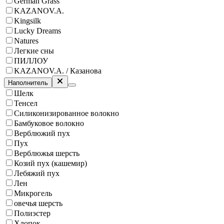
German Grass
KAZANOV.A.
Kingsilk
Lucky Dreams
Natures
Легкие сны
ПИЛЛОУ
KAZANOV.A. / Казанова
Наполнитель
Шелк
Тенсел
Силиконизированное волокно
Бамбуковое волокно
Верблюжий пух
Пух
Верблюжья шерсть
Козий пух (кашемир)
Лебяжий пух
Лен
Микрогель
овечья шерсть
Полиэстер
Хлопок