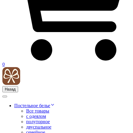
0
Назад
Постельное белье
Все товары
с одеялом
полуторное
двуспальное
семейное