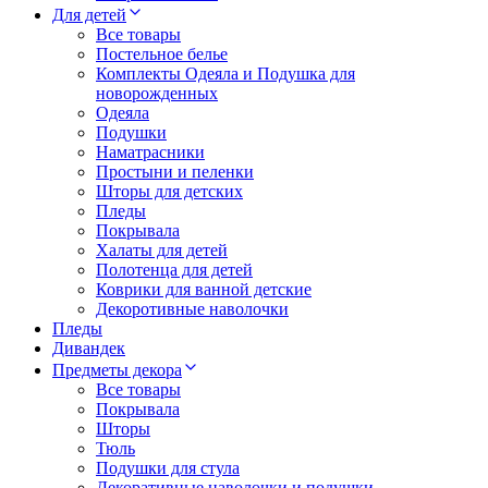
Для детей
Все товары
Постельное белье
Комплекты Одеяла и Подушка для
новорожденных
Одеяла
Подушки
Наматрасники
Простыни и пеленки
Шторы для детских
Пледы
Покрывала
Халаты для детей
Полотенца для детей
Коврики для ванной детские
Декоротивные наволочки
Пледы
Дивандек
Предметы декора
Все товары
Покрывала
Шторы
Тюль
Подушки для стула
Декоративные наволочки и подушки