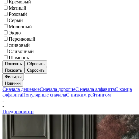
Кремовый
Мятный
Розовый
Серый
Молочный
Экрю
Персиковый
сливовый
Сливочный
Шампань
Показать
Сбросить
Показать
Сбросить
Фильтры
Новинки
Сначала дешевые
Сначала дорогие
С начала алфавита
С конца
алфавита
Популярные сначала
С низким рейтингом
-
-
Предпросмотр