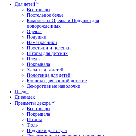
Для детей
Все товары
Постельное белье
Комплекты Одеяла и Подушка для
новорожденных
Одеяла
Подушки
Наматрасники
Простыни и пеленки
Шторы для детских
Пледы
Покрывала
Халаты для детей
Полотенца для детей
Коврики для ванной детские
Декоротивные наволочки
Пледы
Дивандек
Предметы декора
Все товары
Покрывала
Шторы
Тюль
Подушки для стула
Декоративные наволочки и подушки