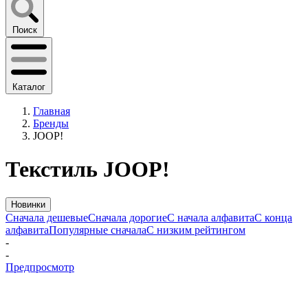
Поиск
Каталог
Главная
Бренды
JOOP!
Текстиль JOOP!
Новинки
Сначала дешевые
Сначала дорогие
С начала алфавита
С конца
алфавита
Популярные сначала
С низким рейтингом
-
-
Предпросмотр