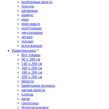
верблюжья шерсть
тенсель
шёлковые
бамбук
евро
евро макси
полуторные
двуспальные
легкие
теплые
всесезонные
Наматрасники
Все товары
90 x 200 см
140 x 200 см
160 x 200 см
180 x 200 см
200 x 200 см
Шерсть
бамбуковое волокно
овечья шерсть
хлопок
шёлк
синтетика
Непромокаемые