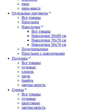
евро
евро-макси
Отдельные предметы
Все товары
Простыни
Наволочки
Все товары
Наволочки 50x90 см
Наволочки 70x70 cм
Наволочки 50х70 см
Пододеяльники
Простыни с наволочками
Подушки
Все товары
пуховые
хлопок
шелк
бамбук
овечья шерсть
Одеяла
Все товары
пуховые
шерстяные
овечья шерсть