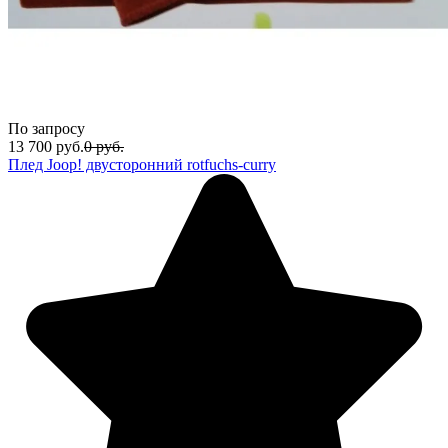
По запросу
13 700
руб.
0
руб.
Плед Joop! двусторонний rotfuchs-curry