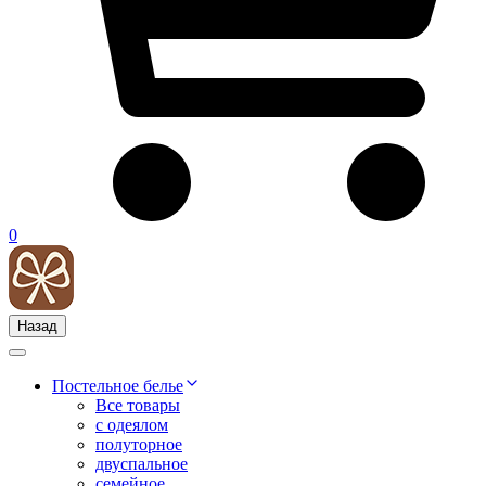
0
Назад
Постельное белье
Все товары
с одеялом
полуторное
двуспальное
семейное