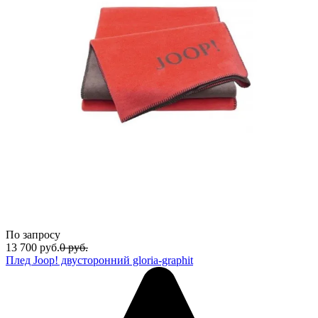
По запросу
13 700
руб.
0
руб.
Плед Joop! двусторонний gloria-graphit