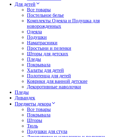
Для детей
Все товары
Постельное белье
Комплекты Одеяла и Подушка для
новорожденных
Одеяла
Подушки
Наматрасники
Простыни и пеленки
Шторы для детских
Пледы
Покрывала
Халаты для детей
Полотенца для детей
Коврики для ванной детские
Декоротивные наволочки
Пледы
Дивандек
Предметы декора
Все товары
Покрывала
Шторы
Тюль
Подушки для стула
Декоративные наволочки и подушки