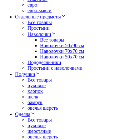
евро
евро-макси
Отдельные предметы
Все товары
Простыни
Наволочки
Все товары
Наволочки 50x90 см
Наволочки 70x70 cм
Наволочки 50х70 см
Пододеяльники
Простыни с наволочками
Подушки
Все товары
пуховые
хлопок
шелк
бамбук
овечья шерсть
Одеяла
Все товары
пуховые
шерстяные
овечья шерсть