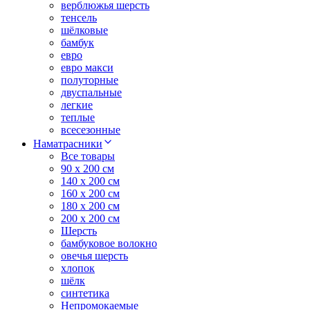
верблюжья шерсть
тенсель
шёлковые
бамбук
евро
евро макси
полуторные
двуспальные
легкие
теплые
всесезонные
Наматрасники
Все товары
90 x 200 см
140 x 200 см
160 x 200 см
180 x 200 см
200 x 200 см
Шерсть
бамбуковое волокно
овечья шерсть
хлопок
шёлк
синтетика
Непромокаемые