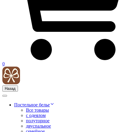
0
Назад
Постельное белье
Все товары
с одеялом
полуторное
двуспальное
семейное