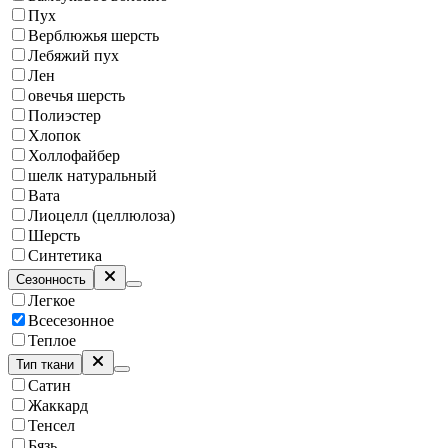
Пух
Верблюжья шерсть
Лебяжий пух
Лен
овечья шерсть
Полиэстер
Хлопок
Холлофайбер
шелк натуральный
Вата
Лиоцелл (целлюлоза)
Шерсть
Синтетика
Сезонность
Легкое
Всесезонное
Теплое
Тип ткани
Сатин
Жаккард
Тенсел
Бязь