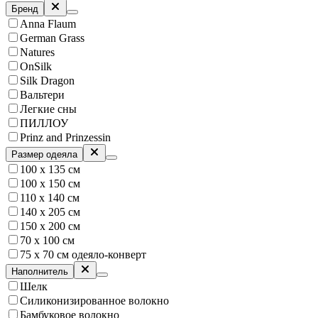
Бренд
Anna Flaum
German Grass
Natures
OnSilk
Silk Dragon
Вальтери
Легкие сны
ПИЛЛОУ
Prinz and Prinzessin
Размер одеяла
100 х 135 см
100 х 150 см
110 х 140 см
140 х 205 см
150 х 200 см
70 х 100 см
75 х 70 см одеяло-конверт
Наполнитель
Шелк
Силиконизированное волокно
Бамбуковое волокно