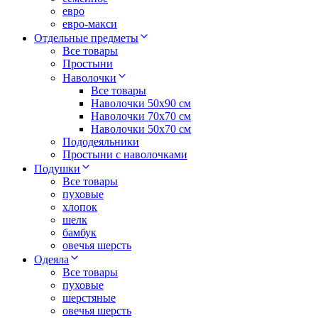
евро
евро-макси
Отдельные предметы
Все товары
Простыни
Наволочки
Все товары
Наволочки 50x90 см
Наволочки 70x70 cм
Наволочки 50х70 см
Пододеяльники
Простыни с наволочками
Подушки
Все товары
пуховые
хлопок
шелк
бамбук
овечья шерсть
Одеяла
Все товары
пуховые
шерстяные
овечья шерсть