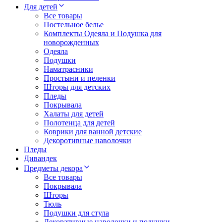
Для детей
Все товары
Постельное белье
Комплекты Одеяла и Подушка для
новорожденных
Одеяла
Подушки
Наматрасники
Простыни и пеленки
Шторы для детских
Пледы
Покрывала
Халаты для детей
Полотенца для детей
Коврики для ванной детские
Декоротивные наволочки
Пледы
Дивандек
Предметы декора
Все товары
Покрывала
Шторы
Тюль
Подушки для стула
Декоративные наволочки и подушки