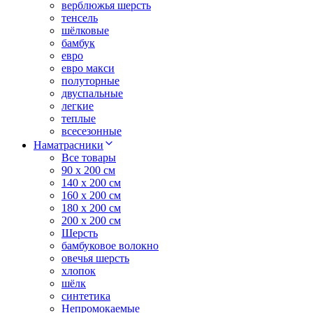
верблюжья шерсть
тенсель
шёлковые
бамбук
евро
евро макси
полуторные
двуспальные
легкие
теплые
всесезонные
Наматрасники
Все товары
90 x 200 см
140 x 200 см
160 x 200 см
180 x 200 см
200 x 200 см
Шерсть
бамбуковое волокно
овечья шерсть
хлопок
шёлк
синтетика
Непромокаемые