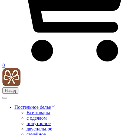
0
Назад
Постельное белье
Все товары
с одеялом
полуторное
двуспальное
семейное