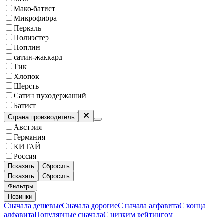
Мако-батист
Микрофибра
Перкаль
Полиэстер
Поплин
сатин-жаккард
Тик
Хлопок
Шерсть
Сатин пуходержащий
Батист
Страна производитель
Австрия
Германия
КИТАЙ
Россия
Показать
Сбросить
Показать
Сбросить
Фильтры
Новинки
Сначала дешевые
Сначала дорогие
С начала алфавита
С конца
алфавита
Популярные сначала
С низким рейтингом