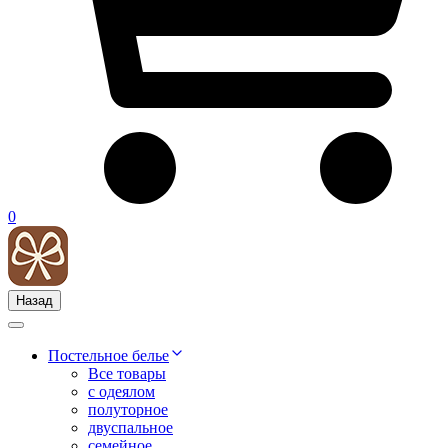
0
Назад
Постельное белье
Все товары
с одеялом
полуторное
двуспальное
семейное