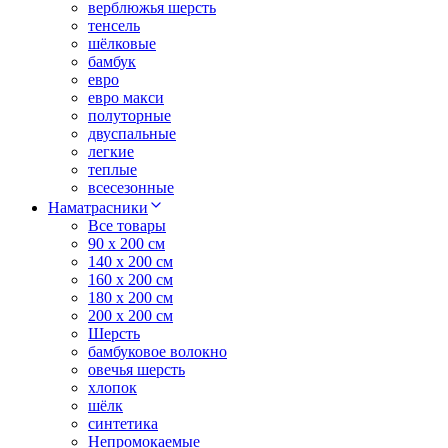
верблюжья шерсть
тенсель
шёлковые
бамбук
евро
евро макси
полуторные
двуспальные
легкие
теплые
всесезонные
Наматрасники
Все товары
90 x 200 см
140 x 200 см
160 x 200 см
180 x 200 см
200 x 200 см
Шерсть
бамбуковое волокно
овечья шерсть
хлопок
шёлк
синтетика
Непромокаемые