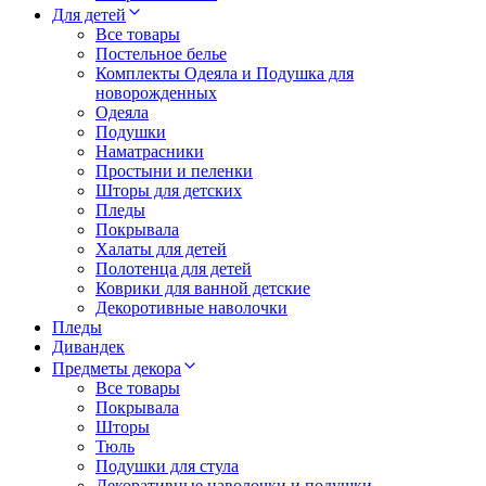
Для детей
Все товары
Постельное белье
Комплекты Одеяла и Подушка для
новорожденных
Одеяла
Подушки
Наматрасники
Простыни и пеленки
Шторы для детских
Пледы
Покрывала
Халаты для детей
Полотенца для детей
Коврики для ванной детские
Декоротивные наволочки
Пледы
Дивандек
Предметы декора
Все товары
Покрывала
Шторы
Тюль
Подушки для стула
Декоративные наволочки и подушки