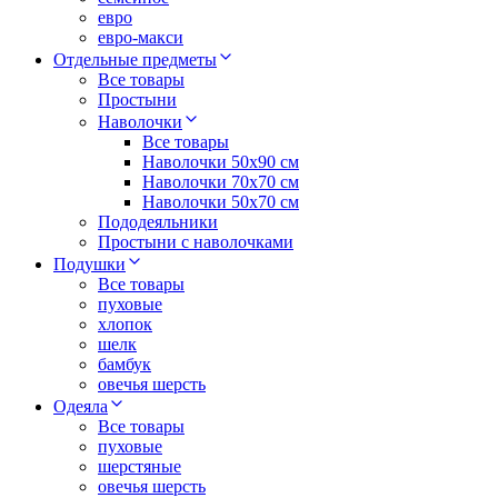
евро
евро-макси
Отдельные предметы
Все товары
Простыни
Наволочки
Все товары
Наволочки 50x90 см
Наволочки 70x70 cм
Наволочки 50х70 см
Пододеяльники
Простыни с наволочками
Подушки
Все товары
пуховые
хлопок
шелк
бамбук
овечья шерсть
Одеяла
Все товары
пуховые
шерстяные
овечья шерсть