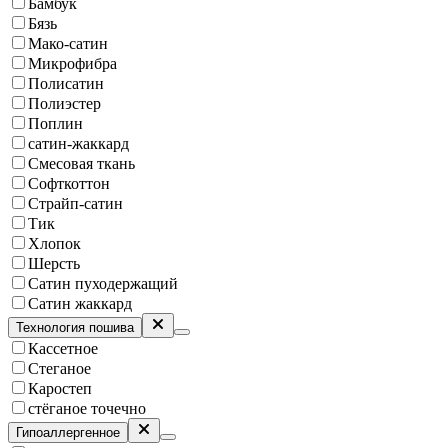
Бамбук
Бязь
Мако-сатин
Микрофибра
Полисатин
Полиэстер
Поплин
сатин-жаккард
Смесовая ткань
Софткоттон
Страйп-сатин
Тик
Хлопок
Шерсть
Сатин пуходержащий
Сатин жаккард
Технология пошива
Кассетное
Стеганое
Каростеп
стёганое точечно
Гипоаллергенное