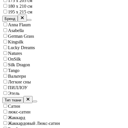
175 х 205 см
180 х 210 см
195 x 215 см
Бренд
Anna Flaum
Asabella
German Grass
Kingsilk
Lucky Dreams
Natures
OnSilk
Silk Dragon
Tango
Вальтери
Легкие сны
ПИЛЛОУ
Этель
Тип ткани
Сатин
люкс-сатин
Жаккард
Жаккардовый Люкс-сатин