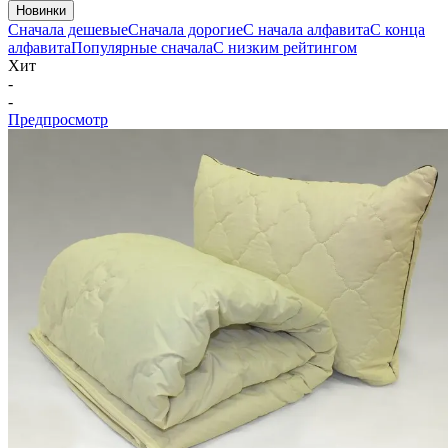
Новинки
Сначала дешевые
Сначала дорогие
С начала алфавита
С конца
алфавита
Популярные сначала
С низким рейтингом
Хит
-
-
Предпросмотр