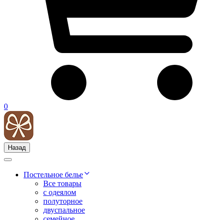
0
Назад
Постельное белье
Все товары
с одеялом
полуторное
двуспальное
семейное