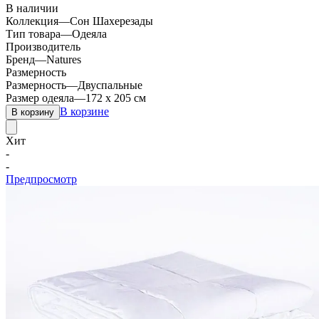
В наличии
Коллекция
—
Сон Шахерезады
Тип товара
—
Одеяла
Производитель
Бренд
—
Natures
Размерность
Размерность
—
Двуспальные
Размер одеяла
—
172 х 205 см
В корзине
В корзину
Хит
-
-
Предпросмотр