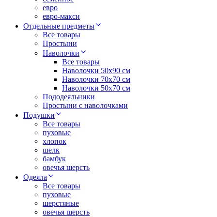
евро
евро-макси
Отдельные предметы
Все товары
Простыни
Наволочки
Все товары
Наволочки 50x90 см
Наволочки 70x70 cм
Наволочки 50х70 см
Пододеяльники
Простыни с наволочками
Подушки
Все товары
пуховые
хлопок
шелк
бамбук
овечья шерсть
Одеяла
Все товары
пуховые
шерстяные
овечья шерсть