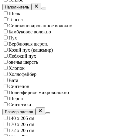
Наполнитель
Шелк
Тенсел
Силиконизированное волокно
Бамбуковое волокно
Пух
Верблюжья шерсть
Козий пух (кашемир)
Лебяжий пух
овечья шерсть
Хлопок
Холлофайбер
Вата
Синтепон
Полиэфирное микроволокно
Шерсть
Синтетика
Размер одеяла
140 х 205 см
170 х 205 см
172 х 205 см