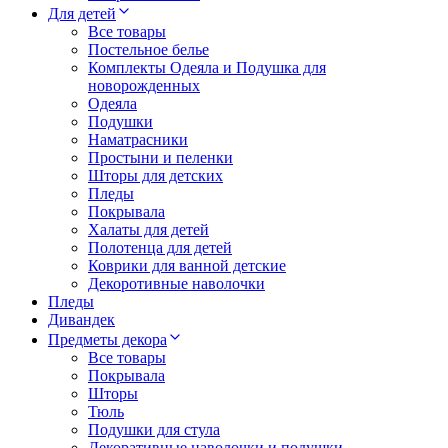
Для детей
Все товары
Постельное белье
Комплекты Одеяла и Подушка для
новорожденных
Одеяла
Подушки
Наматрасники
Простыни и пеленки
Шторы для детских
Пледы
Покрывала
Халаты для детей
Полотенца для детей
Коврики для ванной детские
Декоротивные наволочки
Пледы
Дивандек
Предметы декора
Все товары
Покрывала
Шторы
Тюль
Подушки для стула
Декоративные наволочки и подушки