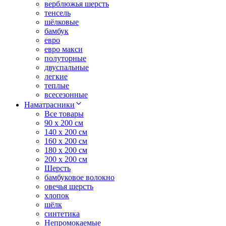
верблюжья шерсть
тенсель
шёлковые
бамбук
евро
евро макси
полуторные
двуспальные
легкие
теплые
всесезонные
Наматрасники
Все товары
90 x 200 см
140 x 200 см
160 x 200 см
180 x 200 см
200 x 200 см
Шерсть
бамбуковое волокно
овечья шерсть
хлопок
шёлк
синтетика
Непромокаемые