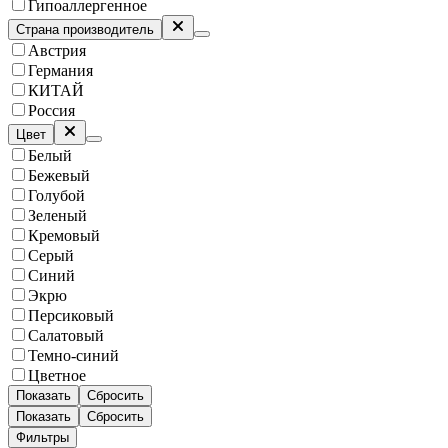
Гипоаллергенное
Страна производитель
Австрия
Германия
КИТАЙ
Россия
Цвет
Белый
Бежевый
Голубой
Зеленый
Кремовый
Серый
Синий
Экрю
Персиковый
Салатовый
Темно-синий
Цветное
Показать
Сбросить
Показать
Сбросить
Фильтры