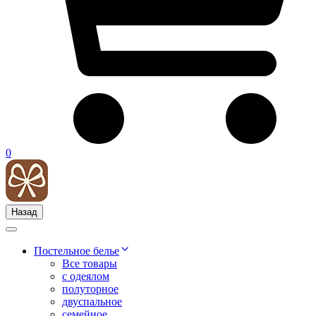
0
Назад
Постельное белье
Все товары
с одеялом
полуторное
двуспальное
семейное