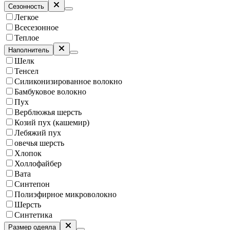
Сезонность
Легкое
Всесезонное
Теплое
Наполнитель
Шелк
Тенсел
Силиконизированное волокно
Бамбуковое волокно
Пух
Верблюжья шерсть
Козий пух (кашемир)
Лебяжий пух
овечья шерсть
Хлопок
Холлофайбер
Вата
Синтепон
Полиэфирное микроволокно
Шерсть
Синтетика
Размер одеяла