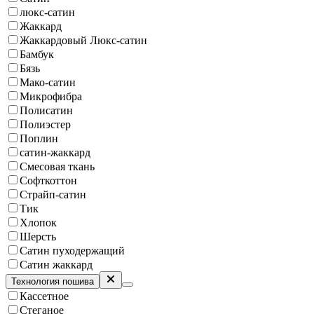
люкс-сатин
Жаккард
Жаккардовый Люкс-сатин
Бамбук
Бязь
Мако-сатин
Микрофибра
Полисатин
Полиэстер
Поплин
сатин-жаккард
Смесовая ткань
Софткоттон
Страйп-сатин
Тик
Хлопок
Шерсть
Сатин пуходержащий
Сатин жаккард
Технология пошива
Кассетное
Стеганое