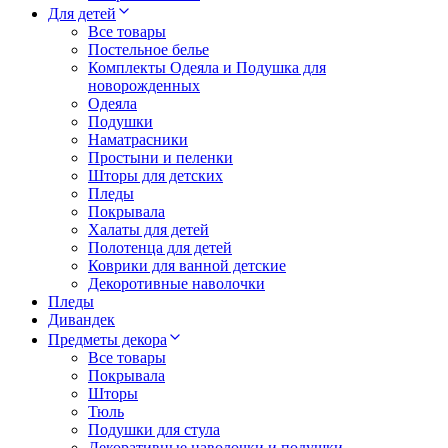
Для детей
Все товары
Постельное белье
Комплекты Одеяла и Подушка для
новорожденных
Одеяла
Подушки
Наматрасники
Простыни и пеленки
Шторы для детских
Пледы
Покрывала
Халаты для детей
Полотенца для детей
Коврики для ванной детские
Декоротивные наволочки
Пледы
Дивандек
Предметы декора
Все товары
Покрывала
Шторы
Тюль
Подушки для стула
Декоративные наволочки и подушки