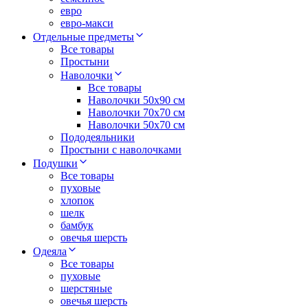
евро
евро-макси
Отдельные предметы
Все товары
Простыни
Наволочки
Все товары
Наволочки 50x90 см
Наволочки 70x70 cм
Наволочки 50х70 см
Пододеяльники
Простыни с наволочками
Подушки
Все товары
пуховые
хлопок
шелк
бамбук
овечья шерсть
Одеяла
Все товары
пуховые
шерстяные
овечья шерсть