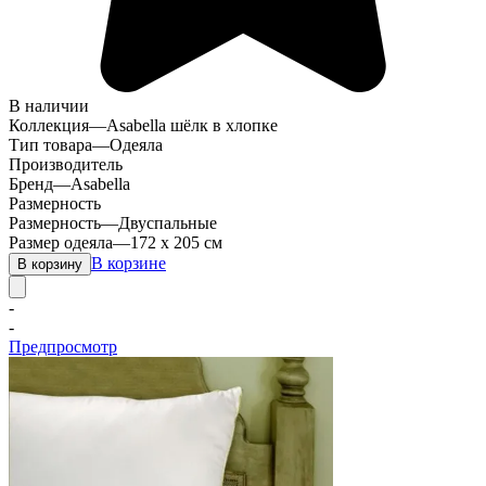
В наличии
Коллекция
—
Asabella шёлк в хлопке
Тип товара
—
Одеяла
Производитель
Бренд
—
Asabella
Размерность
Размерность
—
Двуспальные
Размер одеяла
—
172 х 205 см
В корзине
В корзину
-
-
Предпросмотр