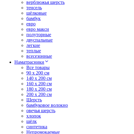
верблюжья шерсть
тенсель
шёлковые
бамбук
евро
евро макси
полуторные
двуспальные
легкие
теплые
всесезонные
Наматрасники
Все товары
90 x 200 см
140 x 200 см
160 x 200 см
180 x 200 см
200 x 200 см
Шерсть
бамбуковое волокно
овечья шерсть
хлопок
шёлк
синтетика
Непромокаемые