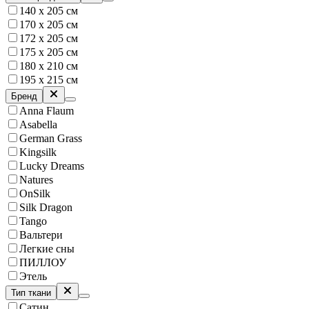
140 х 205 см
170 х 205 см
172 х 205 см
175 х 205 см
180 х 210 см
195 x 215 см
Бренд
Anna Flaum
Asabella
German Grass
Kingsilk
Lucky Dreams
Natures
OnSilk
Silk Dragon
Tango
Вальтери
Легкие сны
ПИЛЛОУ
Этель
Тип ткани
Сатин