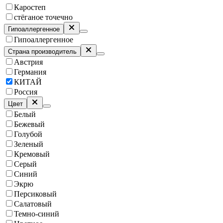
Каростеп
стёганое точечно
Гипоаллергенное
Гипоаллергенное
Страна производитель
Австрия
Германия
КИТАЙ
Россия
Цвет
Белый
Бежевый
Голубой
Зеленый
Кремовый
Серый
Синий
Экрю
Персиковый
Салатовый
Темно-синий