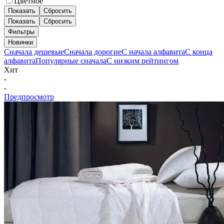
Цветное
Показать
Сбросить
Показать
Сбросить
Фильтры
Новинки
Сначала дешевые
Сначала дорогие
С начала алфавита
С конца
алфавита
Популярные сначала
С низким рейтингом
Хит
-
-
Предпросмотр