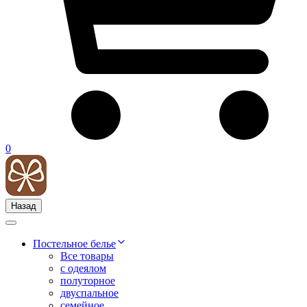
0
Назад
Постельное белье
Все товары
с одеялом
полуторное
двуспальное
семейное