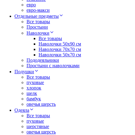
евро
евро-макси
Отдельные предметы
Все товары
Простыни
Наволочки
Все товары
Наволочки 50x90 см
Наволочки 70x70 cм
Наволочки 50х70 см
Пододеяльники
Простыни с наволочками
Подушки
Все товары
пуховые
хлопок
шелк
бамбук
овечья шерсть
Одеяла
Все товары
пуховые
шерстяные
овечья шерсть