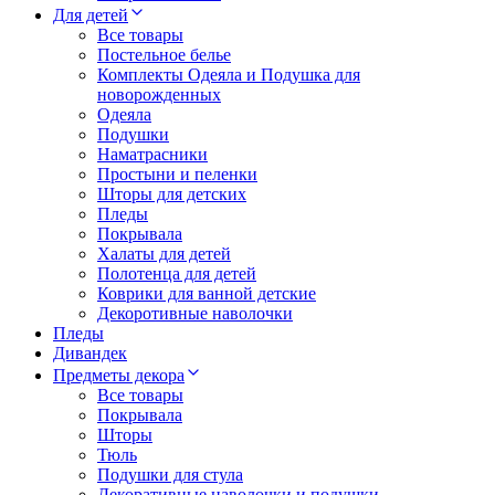
Для детей
Все товары
Постельное белье
Комплекты Одеяла и Подушка для
новорожденных
Одеяла
Подушки
Наматрасники
Простыни и пеленки
Шторы для детских
Пледы
Покрывала
Халаты для детей
Полотенца для детей
Коврики для ванной детские
Декоротивные наволочки
Пледы
Дивандек
Предметы декора
Все товары
Покрывала
Шторы
Тюль
Подушки для стула
Декоративные наволочки и подушки