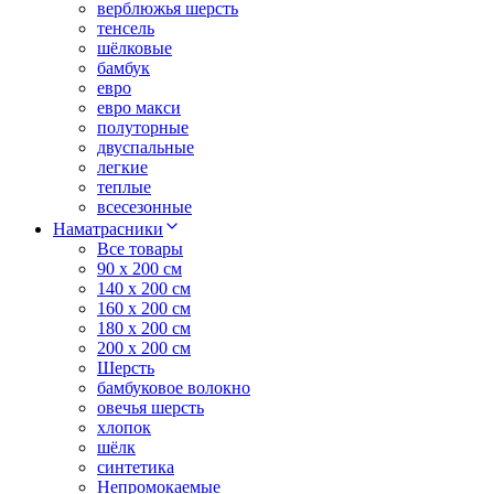
верблюжья шерсть
тенсель
шёлковые
бамбук
евро
евро макси
полуторные
двуспальные
легкие
теплые
всесезонные
Наматрасники
Все товары
90 x 200 см
140 x 200 см
160 x 200 см
180 x 200 см
200 x 200 см
Шерсть
бамбуковое волокно
овечья шерсть
хлопок
шёлк
синтетика
Непромокаемые