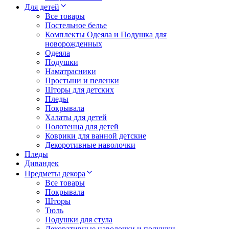
Для детей
Все товары
Постельное белье
Комплекты Одеяла и Подушка для
новорожденных
Одеяла
Подушки
Наматрасники
Простыни и пеленки
Шторы для детских
Пледы
Покрывала
Халаты для детей
Полотенца для детей
Коврики для ванной детские
Декоротивные наволочки
Пледы
Дивандек
Предметы декора
Все товары
Покрывала
Шторы
Тюль
Подушки для стула
Декоративные наволочки и подушки