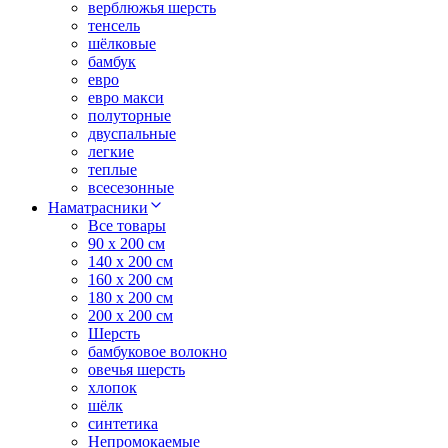
верблюжья шерсть
тенсель
шёлковые
бамбук
евро
евро макси
полуторные
двуспальные
легкие
теплые
всесезонные
Наматрасники
Все товары
90 x 200 см
140 x 200 см
160 x 200 см
180 x 200 см
200 x 200 см
Шерсть
бамбуковое волокно
овечья шерсть
хлопок
шёлк
синтетика
Непромокаемые