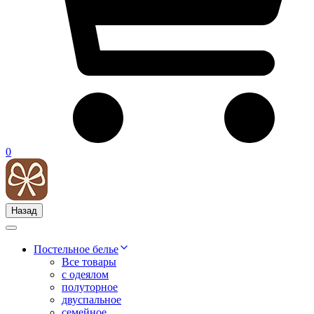
0
Назад
Постельное белье
Все товары
с одеялом
полуторное
двуспальное
семейное