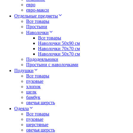
евро
евро-макси
Отдельные предметы
Все товары
Простыни
Наволочки
Все товары
Наволочки 50x90 см
Наволочки 70x70 cм
Наволочки 50х70 см
Пододеяльники
Простыни с наволочками
Подушки
Все товары
пуховые
хлопок
шелк
бамбук
овечья шерсть
Одеяла
Все товары
пуховые
шерстяные
овечья шерсть