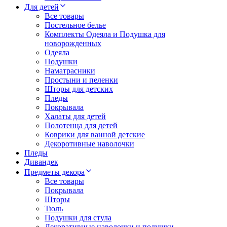
Для детей
Все товары
Постельное белье
Комплекты Одеяла и Подушка для
новорожденных
Одеяла
Подушки
Наматрасники
Простыни и пеленки
Шторы для детских
Пледы
Покрывала
Халаты для детей
Полотенца для детей
Коврики для ванной детские
Декоротивные наволочки
Пледы
Дивандек
Предметы декора
Все товары
Покрывала
Шторы
Тюль
Подушки для стула
Декоративные наволочки и подушки