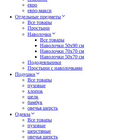
евро
евро-макси
Отдельные предметы
Все товары
Простыни
Наволочки
Все товары
Наволочки 50x90 см
Наволочки 70x70 cм
Наволочки 50х70 см
Пододеяльники
Простыни с наволочками
Подушки
Все товары
пуховые
хлопок
шелк
бамбук
овечья шерсть
Одеяла
Все товары
пуховые
шерстяные
овечья шерсть