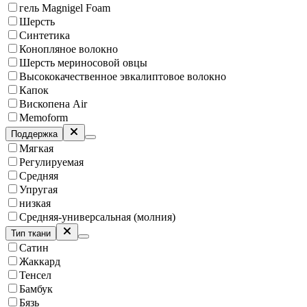
гель Magnigel Foam
Шерсть
Синтетика
Конопляное волокно
Шерсть мериносовой овцы
Высококачественное эвкалиптовое волокно
Капок
Вископена Air
Memoform
Поддержка
Мягкая
Регулируемая
Средняя
Упругая
низкая
Средняя-универсальная (молния)
Тип ткани
Сатин
Жаккард
Тенсел
Бамбук
Бязь