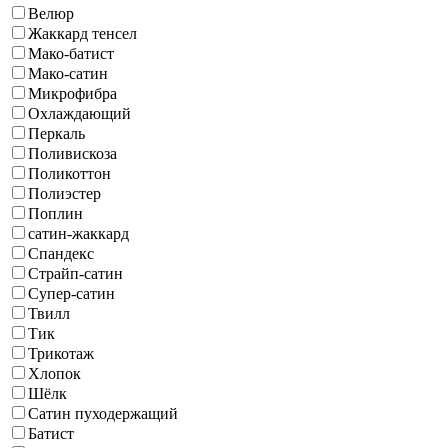
Велюр
Жаккард тенсел
Мако-батист
Мако-сатин
Микрофибра
Охлаждающий
Перкаль
Поливискоза
Поликоттон
Полиэстер
Поплин
сатин-жаккард
Спандекс
Страйп-сатин
Супер-сатин
Твилл
Тик
Трикотаж
Хлопок
Шёлк
Сатин пуходержащий
Батист