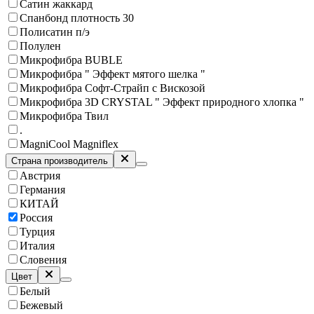
Сатин жаккард
Спанбонд плотность 30
Полисатин п/э
Полулен
Микрофибра BUBLE
Микрофибра " Эффект мятого шелка "
Микрофибра Софт-Страйп с Вискозой
Микрофибра 3D CRYSTAL " Эффект природного хлопка "
Микрофибра Твил
.
MagniCool Magniflex
Страна производитель
Австрия
Германия
КИТАЙ
Россия
Турция
Италия
Словения
Цвет
Белый
Бежевый