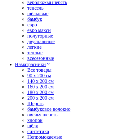
верблюжья шерсть
тенсель
шёлковые
бамбук
евро
евро макси
полуторные
двуспальные
легкие
теплые
всесезонные
Наматрасники
Все товары
90 x 200 см
140 x 200 см
160 x 200 см
180 x 200 см
200 x 200 см
Шерсть
бамбуковое волокно
овечья шерсть
хлопок
шёлк
синтетика
Непромокаемые