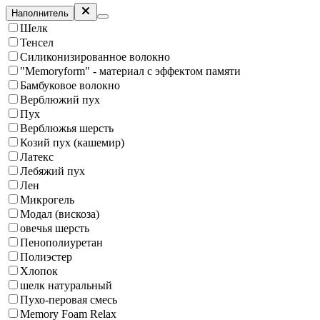
Наполнитель
Шелк
Тенсел
Силиконизированное волокно
"Memoryform" - материал с эффектом памяти
Бамбуковое волокно
Верблюжий пух
Пух
Верблюжья шерсть
Козий пух (кашемир)
Латекс
Лебяжий пух
Лен
Микрогель
Модал (вискоза)
овечья шерсть
Пенополиуретан
Полиэстер
Хлопок
шелк натуральный
Пухо-перовая смесь
Memory Foam Relax