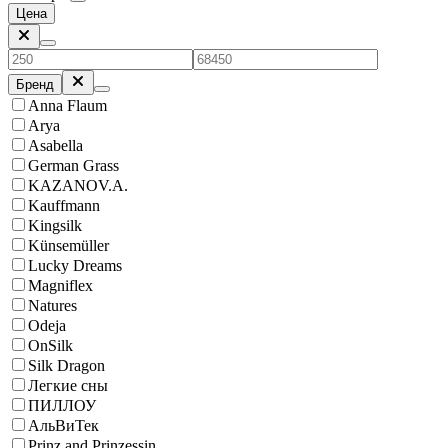
Цена
Бренд
Anna Flaum
Arya
Asabella
German Grass
KAZANOV.A.
Kauffmann
Kingsilk
Künsemüller
Lucky Dreams
Magniflex
Natures
Odeja
OnSilk
Silk Dragon
Легкие сны
ПИЛЛОУ
АльВиТек
Prinz and Prinzessin