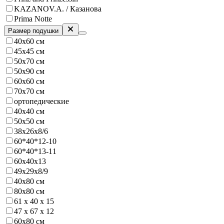
KAZANOV.A. / Казанова
Prima Notte
Размер подушки
40х60 см
45х45 см
50х70 см
50x90 см
60х60 см
70х70 см
ортопедические
40x40 см
50x50 см
38х26х8/6
60*40*12-10
60*40*13-11
60х40х13
49х29х8/9
40х80 см
80х80 см
61 х 40 х 15
47 х 67 х 12
60х80 см