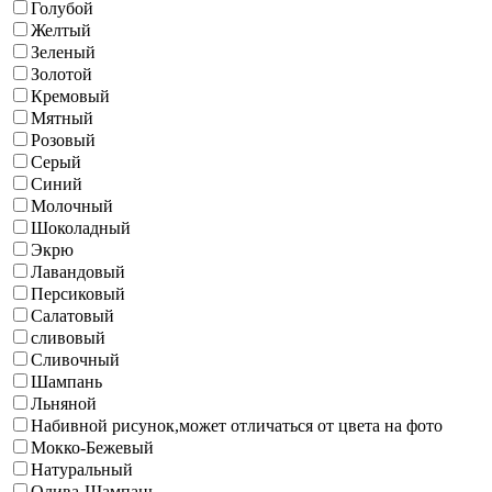
Голубой
Желтый
Зеленый
Золотой
Кремовый
Мятный
Розовый
Серый
Синий
Молочный
Шоколадный
Экрю
Лавандовый
Персиковый
Салатовый
сливовый
Сливочный
Шампань
Льняной
Набивной рисунок,может отличаться от цвета на фото
Мокко-Бежевый
Натуральный
Олива-Шампань