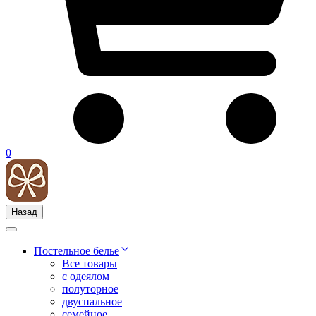
0
Назад
Постельное белье
Все товары
с одеялом
полуторное
двуспальное
семейное