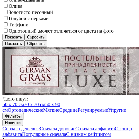
Олива
Золотисто-песочный
Голубой с перьями
Тиффани
Однотонный ,может отличаться от цвета на фото
Показать
Сбросить
Показать
Сбросить
Часто ищут:
50 х 70 см
70 х 70 см
50 х 90
см
Ортопедические
Мягкие
Средние
Регулируемые
Упругие
Фильтры
Новинки
Сначала дешевые
Сначала дорогие
С начала алфавита
С конца
алфавита
Популярные сначала
С низким рейтингом