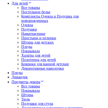
Для детей
Все товары
Постельное белье
Комплекты Одеяла и Подушка для
новорожденных
Одеяла
Подушки
Наматрасники
Простыни и пеленки
Шторы для детских
Пледы
Покрывала
Халаты для детей
Полотенца для детей
Коврики для ванной детские
Декоротивные наволочки
Пледы
Дивандек
Предметы декора
Все товары
Покрывала
Шторы
Тюль
Подушки для стула
Декоративные наволочки и подушки