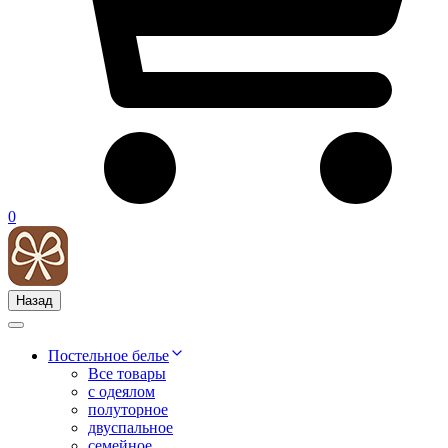
0
Назад
Постельное белье
Все товары
с одеялом
полуторное
двуспальное
семейное