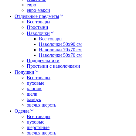
евро
евро-макси
Отдельные предметы
Все товары
Простыни
Наволочки
Все товары
Наволочки 50x90 см
Наволочки 70x70 cм
Наволочки 50х70 см
Пододеяльники
Простыни с наволочками
Подушки
Все товары
пуховые
хлопок
шелк
бамбук
овечья шерсть
Одеяла
Все товары
пуховые
шерстяные
овечья шерсть