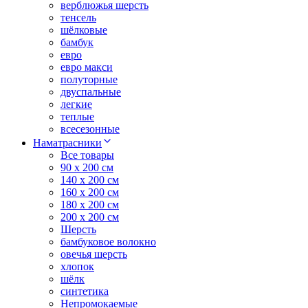
верблюжья шерсть
тенсель
шёлковые
бамбук
евро
евро макси
полуторные
двуспальные
легкие
теплые
всесезонные
Наматрасники
Все товары
90 x 200 см
140 x 200 см
160 x 200 см
180 x 200 см
200 x 200 см
Шерсть
бамбуковое волокно
овечья шерсть
хлопок
шёлк
синтетика
Непромокаемые