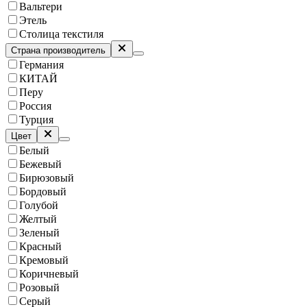
Вальтери
Этель
Столица текстиля
Страна производитель
Германия
КИТАЙ
Перу
Россия
Турция
Цвет
Белый
Бежевый
Бирюзовый
Бордовый
Голубой
Желтый
Зеленый
Красный
Кремовый
Коричневый
Розовый
Серый