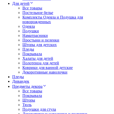
Для детей
Все товары
Постельное белье
Комплекты Одеяла и Подушка для
новорожденных
Одеяла
Подушки
Наматрасники
Простыни и пеленки
Шторы для детских
Пледы
Покрывала
Халаты для детей
Полотенца для детей
Коврики для ванной детские
Декоротивные наволочки
Пледы
Дивандек
Предметы декора
Все товары
Покрывала
Шторы
Тюль
Подушки для стула
Декоративные наволочки и подушки