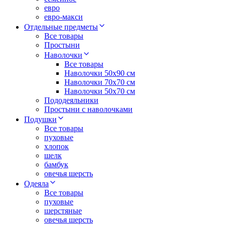
евро
евро-макси
Отдельные предметы
Все товары
Простыни
Наволочки
Все товары
Наволочки 50x90 см
Наволочки 70x70 cм
Наволочки 50х70 см
Пододеяльники
Простыни с наволочками
Подушки
Все товары
пуховые
хлопок
шелк
бамбук
овечья шерсть
Одеяла
Все товары
пуховые
шерстяные
овечья шерсть