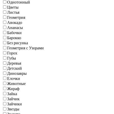
Однотонный
Цветы
Листья
Геометрия
Авокадо
Ананасы
Бабочки
Барокко
Без рисунка
Геометрия с Узорами
Горох
Губы
Деревья
Детский
Динозавры
Елочки
Животные
Жираф
Зайка
Зайчик
Зайчики
Звезды