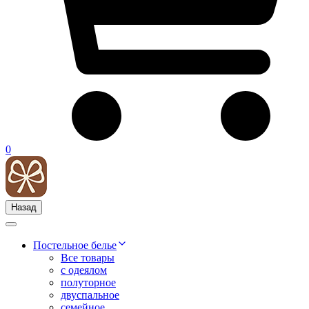
0
Назад
Постельное белье
Все товары
с одеялом
полуторное
двуспальное
семейное