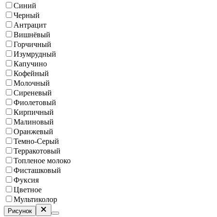
Синий
Черный
Антрацит
Вишнёвый
Горчичный
Изумрудный
Капучино
Кофейный
Молочный
Сиреневый
Фиолетовый
Кирпичный
Малиновый
Оранжевый
Темно-Серый
Терракотовый
Топленое молоко
Фисташковый
Фуксия
Цветное
Мультиколор
Рисунок