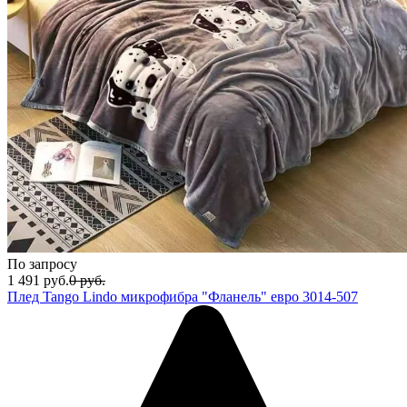
По запросу
1 491
руб.
0
руб.
Плед Tango Lindo микрофибра "Фланель" евро 3014-507