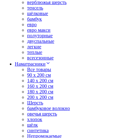
верблюжья шерсть
тенсель
шёлковые
бамбук
евро
евро макси
полуторные
двуспальные
легкие
теплые
всесезонные
Наматрасники
Все товары
90 x 200 см
140 x 200 см
160 x 200 см
180 x 200 см
200 x 200 см
Шерсть
бамбуковое волокно
овечья шерсть
хлопок
шёлк
синтетика
Непромокаемые