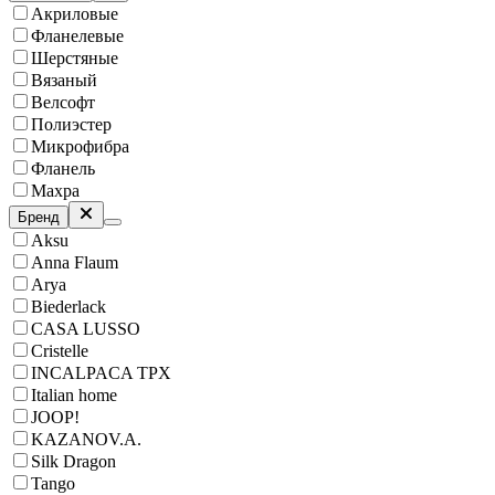
Акриловые
Фланелевые
Шерстяные
Вязаный
Велсофт
Полиэстер
Микрофибра
Фланель
Махра
Бренд
Aksu
Anna Flaum
Arya
Biederlack
CASA LUSSO
Cristelle
INCALPACA TPX
Italian home
JOOP!
KAZANOV.A.
Silk Dragon
Tango