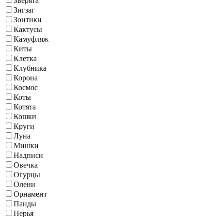
Зверята
Зигзаг
Зонтики
Кактусы
Камуфляж
Киты
Клетка
Клубника
Корона
Космос
Коты
Котята
Кошки
Круги
Луна
Мишки
Надписи
Овечка
Огурцы
Олени
Орнамент
Панды
Перья