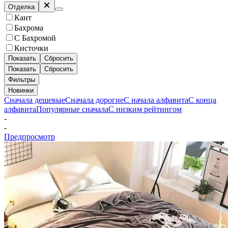
Отделка
Кант
Бахрома
С Бахромой
Кисточки
Показать
Сбросить
Показать
Сбросить
Фильтры
Новинки
Сначала дешевые
Сначала дорогие
С начала алфавита
С конца
алфавита
Популярные сначала
С низким рейтингом
-
-
Предпросмотр