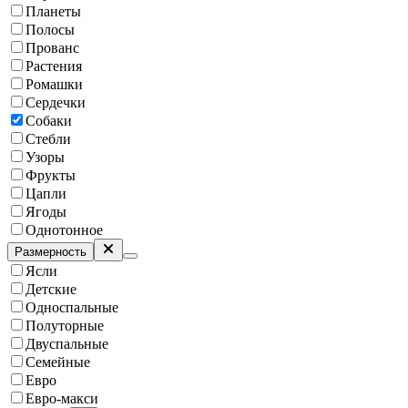
Планеты
Полосы
Прованс
Растения
Ромашки
Сердечки
Собаки
Стебли
Узоры
Фрукты
Цапли
Ягоды
Однотонное
Размерность
Ясли
Детские
Односпальные
Полуторные
Двуспальные
Семейные
Евро
Евро-макси