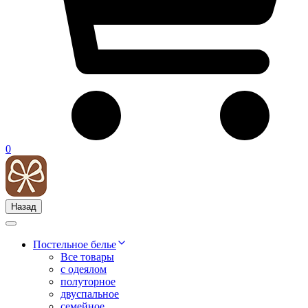
0
Назад
Постельное белье
Все товары
с одеялом
полуторное
двуспальное
семейное