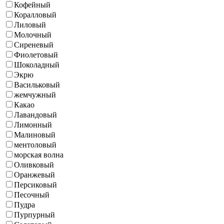
Кофейный
Коралловый
Лиловый
Молочный
Сиреневый
Фиолетовый
Шоколадный
Экрю
Васильковый
жемчужный
Какао
Лавандовый
Лимонный
Малиновый
ментоловый
морская волна
Оливковый
Оранжевый
Персиковый
Песочный
Пудра
Пурпурный