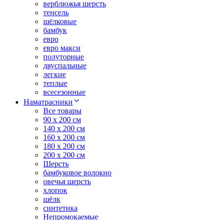
верблюжья шерсть
тенсель
шёлковые
бамбук
евро
евро макси
полуторные
двуспальные
легкие
теплые
всесезонные
Наматрасники
Все товары
90 x 200 см
140 x 200 см
160 x 200 см
180 x 200 см
200 x 200 см
Шерсть
бамбуковое волокно
овечья шерсть
хлопок
шёлк
синтетика
Непромокаемые