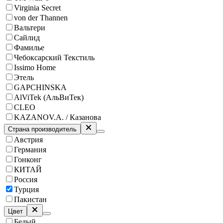
Virginia Secret
von der Thannen
Вальтери
Сайлид
Фамилье
Чебоксарский Текстиль
Issimo Home
Этель
GAPCHINSKA
AlViTek (АльВиТек)
CLEO
KAZANOV.A. / Казанова
Страна производитель
Австрия
Германия
Гонконг
КИТАЙ
Россия
Турция
Пакистан
Цвет
Белый