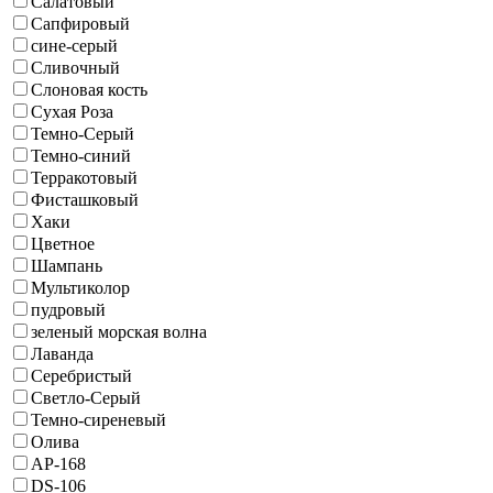
Салатовый
Сапфировый
сине-серый
Сливочный
Слоновая кость
Сухая Роза
Темно-Серый
Темно-синий
Терракотовый
Фисташковый
Хаки
Цветное
Шампань
Мультиколор
пудровый
зеленый морская волна
Лаванда
Серебристый
Светло-Серый
Темно-сиреневый
Олива
AP-168
DS-106