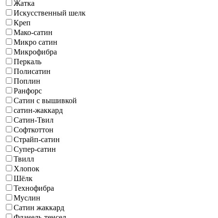
Жатка
Искусственный шелк
Креп
Мако-сатин
Микро сатин
Микрофибра
Перкаль
Полисатин
Поплин
Ранфорс
Сатин с вышивкой
сатин-жаккард
Сатин-Твил
Софткоттон
Страйп-сатин
Супер-сатин
Твилл
Хлопок
Шёлк
Технофибра
Муслин
Сатин жаккард
Фланель-тенсел