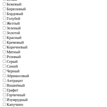
Бежевый
Бирюзовый
Бордовый
Голубой
Желтый
Зеленый
Золотой
Красный
Кремовый
Коричневый
Мятный
Розовый
Серый
Синий
Черный
Абрикосовый
Антрацит
Вишнёвый
Графит
Горчичный
Изумрудный
Капучино