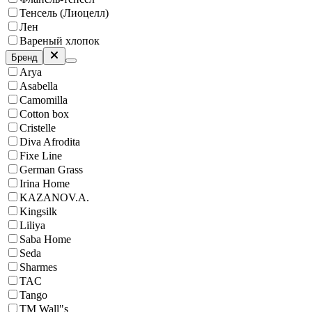
Тенсель (Лиоцелл)
Лен
Вареный хлопок
Бренд
Arya
Asabella
Camomilla
Cotton box
Cristelle
Diva Afrodita
Fixe Line
German Grass
Irina Home
KAZANOV.A.
Kingsilk
Liliya
Saba Home
Seda
Sharmes
TAC
Tango
ТМ Wall"s