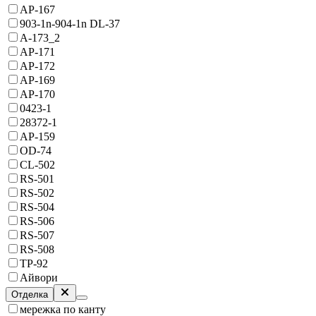
AP-167
903-1n-904-1n DL-37
A-173_2
AP-171
AP-172
AP-169
AP-170
0423-1
28372-1
AP-159
OD-74
CL-502
RS-501
RS-502
RS-504
RS-506
RS-507
RS-508
TP-92
Айвори
Отделка
мережка по канту