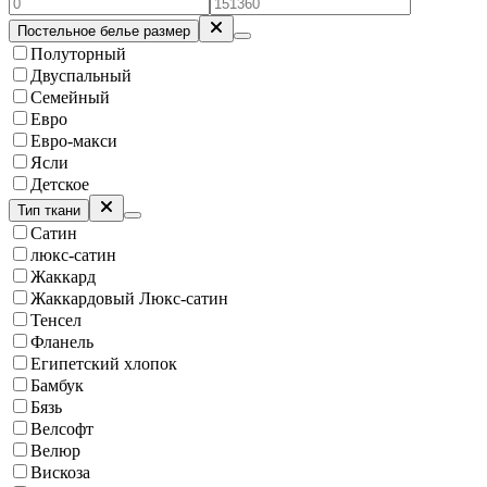
Постельное белье размер
Полуторный
Двуспальный
Семейный
Евро
Евро-макси
Ясли
Детское
Тип ткани
Сатин
люкс-сатин
Жаккард
Жаккардовый Люкс-сатин
Тенсел
Фланель
Египетский хлопок
Бамбук
Бязь
Велсофт
Велюр
Вискоза