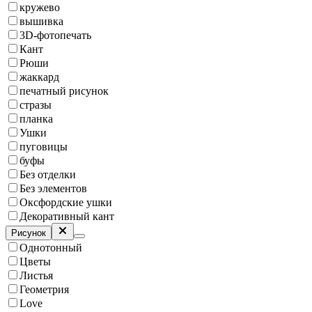
кружево
вышивка
3D-фотопечать
Кант
Рюши
жаккард
печатный рисунок
стразы
планка
Ушки
пуговицы
буфы
Без отделки
Без элементов
Оксфордские ушки
Декоративный кант
Рисунок
Однотонный
Цветы
Листья
Геометрия
Love