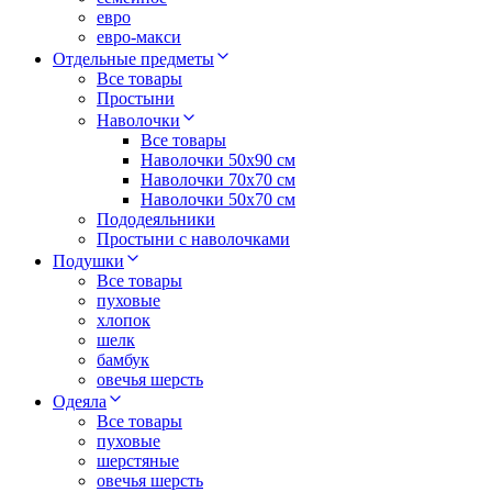
евро
евро-макси
Отдельные предметы
Все товары
Простыни
Наволочки
Все товары
Наволочки 50x90 см
Наволочки 70x70 cм
Наволочки 50х70 см
Пододеяльники
Простыни с наволочками
Подушки
Все товары
пуховые
хлопок
шелк
бамбук
овечья шерсть
Одеяла
Все товары
пуховые
шерстяные
овечья шерсть