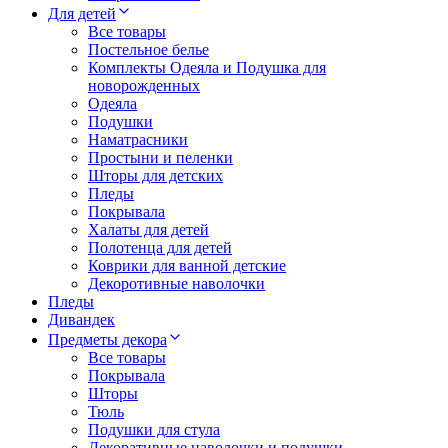
Для детей
Все товары
Постельное белье
Комплекты Одеяла и Подушка для
новорожденных
Одеяла
Подушки
Наматрасники
Простыни и пеленки
Шторы для детских
Пледы
Покрывала
Халаты для детей
Полотенца для детей
Коврики для ванной детские
Декоротивные наволочки
Пледы
Дивандек
Предметы декора
Все товары
Покрывала
Шторы
Тюль
Подушки для стула
Декоративные наволочки и подушки