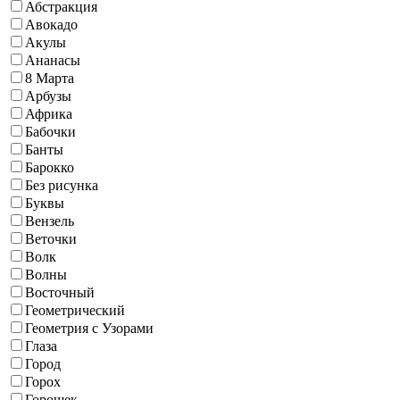
Абстракция
Авокадо
Акулы
Ананасы
8 Марта
Арбузы
Африка
Бабочки
Банты
Барокко
Без рисунка
Буквы
Вензель
Веточки
Волк
Волны
Восточный
Геометрический
Геометрия с Узорами
Глаза
Город
Горох
Горошек