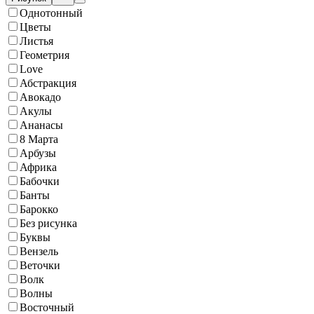
Однотонный
Цветы
Листья
Геометрия
Love
Абстракция
Авокадо
Акулы
Ананасы
8 Марта
Арбузы
Африка
Бабочки
Банты
Барокко
Без рисунка
Буквы
Вензель
Веточки
Волк
Волны
Восточный