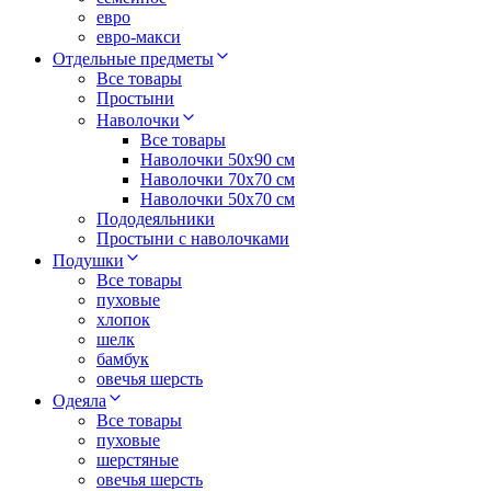
евро
евро-макси
Отдельные предметы
Все товары
Простыни
Наволочки
Все товары
Наволочки 50x90 см
Наволочки 70x70 cм
Наволочки 50х70 см
Пододеяльники
Простыни с наволочками
Подушки
Все товары
пуховые
хлопок
шелк
бамбук
овечья шерсть
Одеяла
Все товары
пуховые
шерстяные
овечья шерсть