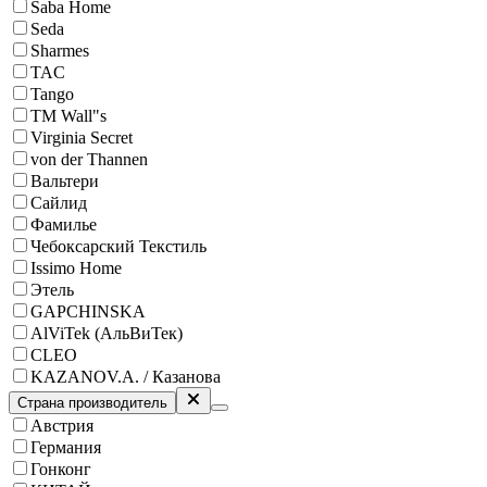
Saba Home
Seda
Sharmes
TAC
Tango
ТМ Wall"s
Virginia Secret
von der Thannen
Вальтери
Сайлид
Фамилье
Чебоксарский Текстиль
Issimo Home
Этель
GAPCHINSKA
AlViTek (АльВиТек)
CLEO
KAZANOV.A. / Казанова
Страна производитель
Австрия
Германия
Гонконг