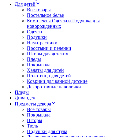
Для детей
Все товары
Постельное белье
Комплекты Одеяла и Подушка для
новорожденных
Одеяла
Подушки
Наматрасники
Простыни и пеленки
Шторы для детских
Пледы
Покрывала
Халаты для детей
Полотенца для детей
Коврики для ванной детские
Декоротивные наволочки
Пледы
Дивандек
Предметы декора
Все товары
Покрывала
Шторы
Тюль
Подушки для стула
Декоративные наволочки и подушки