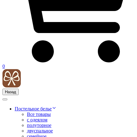
0
Назад
Постельное белье
Все товары
с одеялом
полуторное
двуспальное
семейное