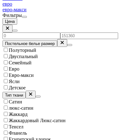
евро
евро-макси
Фильтры
Цена
Постельное белье размер
Полуторный
Двуспальный
Семейный
Евро
Евро-макси
Ясли
Детское
Тип ткани
Сатин
люкс-сатин
Жаккард
Жаккардовый Люкс-сатин
Тенсел
Фланель
Египетский хлопок