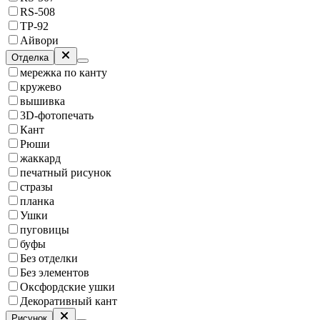
RS-508
TP-92
Айвори
Отделка
мережка по канту
кружево
вышивка
3D-фотопечать
Кант
Рюши
жаккард
печатный рисунок
стразы
планка
Ушки
пуговицы
буфы
Без отделки
Без элементов
Оксфордские ушки
Декоративный кант
Рисунок