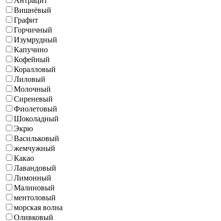
Антрацит
Вишнёвый
Графит
Горчичный
Изумрудный
Капучино
Кофейный
Коралловый
Лиловый
Молочный
Сиреневый
Фиолетовый
Шоколадный
Экрю
Васильковый
жемчужный
Какао
Лавандовый
Лимонный
Малиновый
ментоловый
морская волна
Оливковый