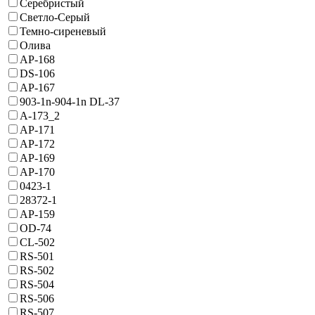
Серебристый
Светло-Серый
Темно-сиреневый
Олива
AP-168
DS-106
AP-167
903-1n-904-1n DL-37
A-173_2
AP-171
AP-172
AP-169
AP-170
0423-1
28372-1
AP-159
OD-74
CL-502
RS-501
RS-502
RS-504
RS-506
RS-507