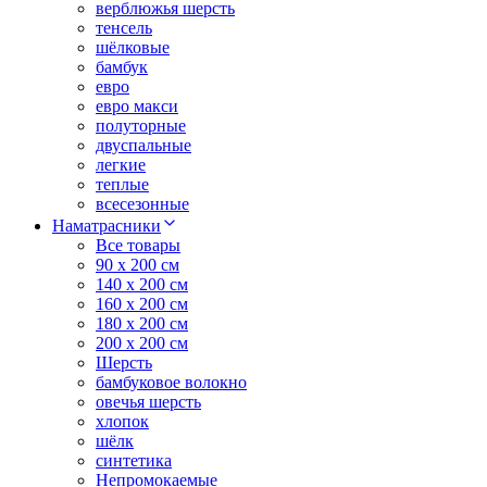
верблюжья шерсть
тенсель
шёлковые
бамбук
евро
евро макси
полуторные
двуспальные
легкие
теплые
всесезонные
Наматрасники
Все товары
90 x 200 см
140 x 200 см
160 x 200 см
180 x 200 см
200 x 200 см
Шерсть
бамбуковое волокно
овечья шерсть
хлопок
шёлк
синтетика
Непромокаемые