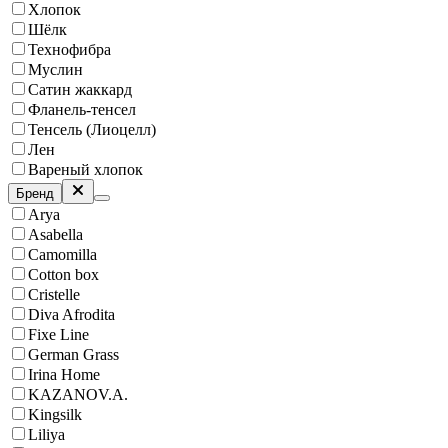
Хлопок
Шёлк
Технофибра
Муслин
Сатин жаккард
Фланель-тенсел
Тенсель (Лиоцелл)
Лен
Вареный хлопок
Бренд
Arya
Asabella
Camomilla
Cotton box
Cristelle
Diva Afrodita
Fixe Line
German Grass
Irina Home
KAZANOV.A.
Kingsilk
Liliya