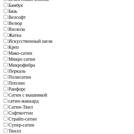
Бамбук
Бязь
Велсофт
Велюр
Вискоза
Жатка
Искусственный шелк
Креп
Мако-сатин
Микро сатин
Микрофибра
Перкаль
Полисатин
Поплин
Ранфорс
Сатин с вышивкой
сатин-жаккард
Сатин-Твил
Софткоттон
Страйп-сатин
Супер-сатин
Твилл