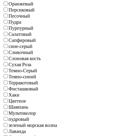
Оранжевый
Персиковый
Песочный
Пудра
Пурпурный
Салатовый
Сапфировый
сине-серый
Сливочный
Слоновая кость
Сухая Роза
Темно-Серый
Темно-синий
Терракотовый
Фисташковый
Хаки
Цветное
Шампань
Мультиколор
пудровый
зеленый морская волна
Лаванда