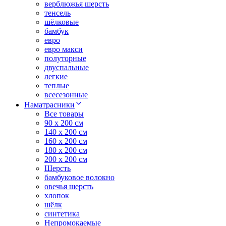
верблюжья шерсть
тенсель
шёлковые
бамбук
евро
евро макси
полуторные
двуспальные
легкие
теплые
всесезонные
Наматрасники
Все товары
90 x 200 см
140 x 200 см
160 x 200 см
180 x 200 см
200 x 200 см
Шерсть
бамбуковое волокно
овечья шерсть
хлопок
шёлк
синтетика
Непромокаемые