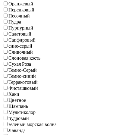
Оранжевый
Персиковый
Песочный
Пудра
Пурпурный
Салатовый
Сапфировый
сине-серый
Сливочный
Слоновая кость
Сухая Роза
Темно-Серый
Темно-синий
Терракотовый
Фисташковый
Хаки
Цветное
Шампань
Мультиколор
пудровый
зеленый морская волна
Лаванда