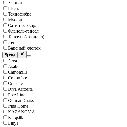
Хлопок
Шёлк
Технофибра
Муслин
Сатин жаккард
Фланель-тенсел
Тенсель (Лиоцелл)
Лен
Вареный хлопок
Бренд
Arya
Asabella
Camomilla
Cotton box
Cristelle
Diva Afrodita
Fixe Line
German Grass
Irina Home
KAZANOV.A.
Kingsilk
Liliya