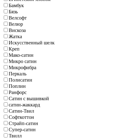
Бамбук
Бязь
Велсофт
Велюр
Вискоза
Жатка
Искусственный шелк
Креп
Мако-сатин
Микро сатин
Микрофибра
Перкаль
Полисатин
Поплин
Ранфорс
Сатин с вышивкой
сатин-жаккард
Сатин-Твил
Софткоттон
Страйп-сатин
Супер-сатин
Твилл