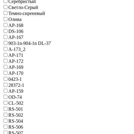
Серебристый
Светло-Серый
Темно-сиреневый
Олива
AP-168
DS-106
AP-167
903-1n-904-1n DL-37
A-173_2
AP-171
AP-172
AP-169
AP-170
0423-1
28372-1
AP-159
OD-74
CL-502
RS-501
RS-502
RS-504
RS-506
RS-507