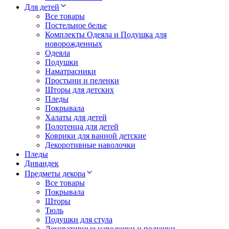
Для детей
Все товары
Постельное белье
Комплекты Одеяла и Подушка для
новорожденных
Одеяла
Подушки
Наматрасники
Простыни и пеленки
Шторы для детских
Пледы
Покрывала
Халаты для детей
Полотенца для детей
Коврики для ванной детские
Декоротивные наволочки
Пледы
Дивандек
Предметы декора
Все товары
Покрывала
Шторы
Тюль
Подушки для стула
Декоративные наволочки и подушки