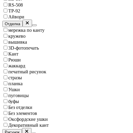
RS-508
TP-92
Айвори
Отделка
мережка по канту
кружево
вышивка
3D-фотопечать
Кант
Рюши
жаккард
печатный рисунок
стразы
планка
Ушки
пуговицы
буфы
Без отделки
Без элементов
Оксфордские ушки
Декоративный кант
Рисунок