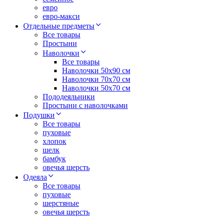
евро
евро-макси
Отдельные предметы
Все товары
Простыни
Наволочки
Все товары
Наволочки 50x90 см
Наволочки 70x70 cм
Наволочки 50х70 см
Пододеяльники
Простыни с наволочками
Подушки
Все товары
пуховые
хлопок
шелк
бамбук
овечья шерсть
Одеяла
Все товары
пуховые
шерстяные
овечья шерсть