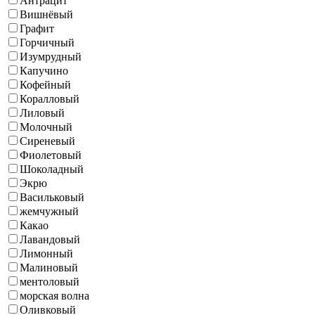
Антрацит
Вишнёвый
Графит
Горчичный
Изумрудный
Капучино
Кофейный
Коралловый
Лиловый
Молочный
Сиреневый
Фиолетовый
Шоколадный
Экрю
Васильковый
жемчужный
Какао
Лавандовый
Лимонный
Малиновый
ментоловый
морская волна
Оливковый