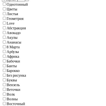
Однотонный
Цветы
Листья
Геометрия
Love
Абстракция
Авокадо
Акулы
Ананасы
8 Марта
Арбузы
Африка
Бабочки
Банты
Барокко
Без рисунка
Буквы
Вензель
Веточки
Волк
Волны
Восточный