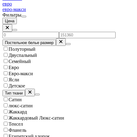
евро
евро-макси
Фильтры
Цена
Постельное белье размер
Полуторный
Двуспальный
Семейный
Евро
Евро-макси
Ясли
Детское
Тип ткани
Сатин
люкс-сатин
Жаккард
Жаккардовый Люкс-сатин
Тенсел
Фланель
Египетский хлопок