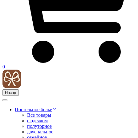
0
Назад
Постельное белье
Все товары
с одеялом
полуторное
двуспальное
семейное