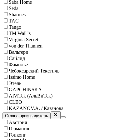
Saba Home
Seda
Sharmes
TAC
Tango
ТМ Wall"s
Virginia Secret
von der Thannen
Вальтери
Сайлид
Фамилье
Чебоксарский Текстиль
Issimo Home
Этель
GAPCHINSKA
AlViTek (АльВиТек)
CLEO
KAZANOV.A. / Казанова
Страна производитель
Австрия
Германия
Гонконг