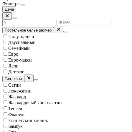
Фильтры
Цена
Постельное белье размер
Полуторный
Двуспальный
Семейный
Евро
Евро-макси
Ясли
Детское
Тип ткани
Сатин
люкс-сатин
Жаккард
Жаккардовый Люкс-сатин
Тенсел
Фланель
Египетский хлопок
Бамбук