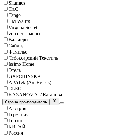
Sharmes
TAC
Tango
ТМ Wall"s
Virginia Secret
von der Thannen
Вальтери
Сайлид
Фамилье
Чебоксарский Текстиль
Issimo Home
Этель
GAPCHINSKA
AlViTek (АльВиТек)
CLEO
KAZANOV.A. / Казанова
Страна производитель
Австрия
Германия
Гонконг
КИТАЙ
Россия