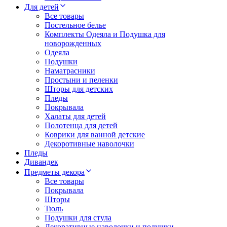
Для детей
Все товары
Постельное белье
Комплекты Одеяла и Подушка для
новорожденных
Одеяла
Подушки
Наматрасники
Простыни и пеленки
Шторы для детских
Пледы
Покрывала
Халаты для детей
Полотенца для детей
Коврики для ванной детские
Декоротивные наволочки
Пледы
Дивандек
Предметы декора
Все товары
Покрывала
Шторы
Тюль
Подушки для стула
Декоративные наволочки и подушки