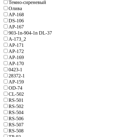
Темно-сиреневый
Олива
AP-168
DS-106
AP-167
903-1n-904-1n DL-37
A-173_2
AP-171
AP-172
AP-169
AP-170
0423-1
28372-1
AP-159
OD-74
CL-502
RS-501
RS-502
RS-504
RS-506
RS-507
RS-508
TP-92