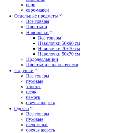
евро
евро-макси
Отдельные предметы
Все товары
Простыни
Наволочки
Все товары
Наволочки 50x90 см
Наволочки 70x70 cм
Наволочки 50х70 см
Пододеяльники
Простыни с наволочками
Подушки
Все товары
пуховые
хлопок
шелк
бамбук
овечья шерсть
Одеяла
Все товары
пуховые
шерстяные
овечья шерсть