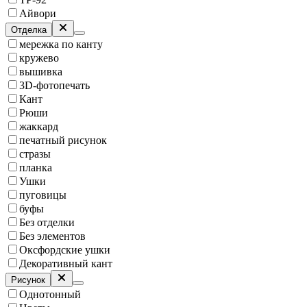
Айвори
Отделка
мережка по канту
кружево
вышивка
3D-фотопечать
Кант
Рюши
жаккард
печатный рисунок
стразы
планка
Ушки
пуговицы
буфы
Без отделки
Без элементов
Оксфордские ушки
Декоративный кант
Рисунок
Однотонный