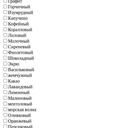
Графит
Горчичный
Изумрудный
Капучино
Кофейный
Коралловый
Лиловый
Молочный
Сиреневый
Фиолетовый
Шоколадный
Экрю
Васильковый
жемчужный
Какао
Лавандовый
Лимонный
Малиновый
ментоловый
морская волна
Оливковый
Оранжевый
Персиковый