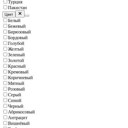
Турция
Пакистан
Цвет
Белый
Бежевый
Бирюзовый
Бордовый
Голубой
Желтый
Зеленый
Золотой
Красный
Кремовый
Коричневый
Мятный
Розовый
Серый
Синий
Черный
Абрикосовый
Антрацит
Вишнёвый