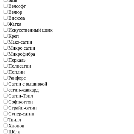
Бязь
Велсофт
Велюр
Вискоза
Жатка
Искусственный шелк
Креп
Мако-сатин
Микро сатин
Микрофибра
Перкаль
Полисатин
Поплин
Ранфорс
Сатин с вышивкой
сатин-жаккард
Сатин-Твил
Софткоттон
Страйп-сатин
Супер-сатин
Твилл
Хлопок
Шёлк