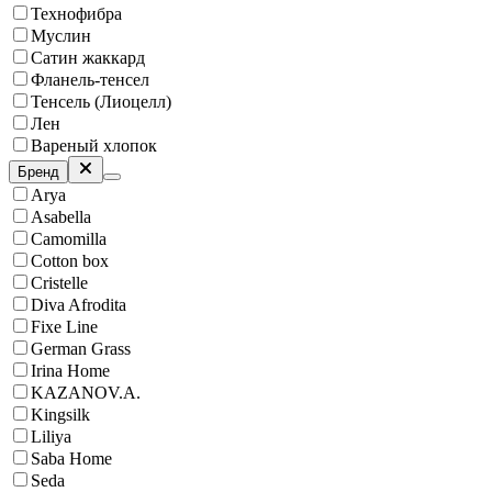
Технофибра
Муслин
Сатин жаккард
Фланель-тенсел
Тенсель (Лиоцелл)
Лен
Вареный хлопок
Бренд
Arya
Asabella
Camomilla
Cotton box
Cristelle
Diva Afrodita
Fixe Line
German Grass
Irina Home
KAZANOV.A.
Kingsilk
Liliya
Saba Home
Seda