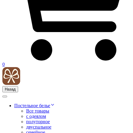
0
Назад
Постельное белье
Все товары
с одеялом
полуторное
двуспальное
семейное