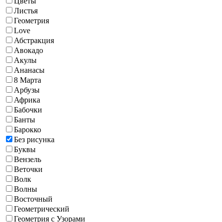
Цветы
Листья
Геометрия
Love
Абстракция
Авокадо
Акулы
Ананасы
8 Марта
Арбузы
Африка
Бабочки
Банты
Барокко
Без рисунка
Буквы
Вензель
Веточки
Волк
Волны
Восточный
Геометрический
Геометрия с Узорами