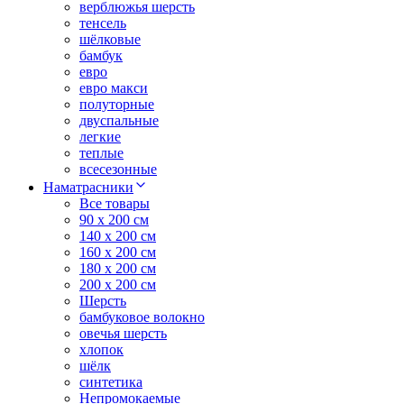
верблюжья шерсть
тенсель
шёлковые
бамбук
евро
евро макси
полуторные
двуспальные
легкие
теплые
всесезонные
Наматрасники
Все товары
90 x 200 см
140 x 200 см
160 x 200 см
180 x 200 см
200 x 200 см
Шерсть
бамбуковое волокно
овечья шерсть
хлопок
шёлк
синтетика
Непромокаемые