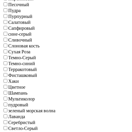
Песочный
Пудра
Пурпурный
Салатовый
Сапфировый
сине-серый
Сливочный
Слоновая кость
Сухая Роза
Темно-Серый
Темно-синий
Терракотовый
Фисташковый
Хаки
Цветное
Шампань
Мультиколор
пудровый
зеленый морская волна
Лаванда
Серебристый
Светло-Серый