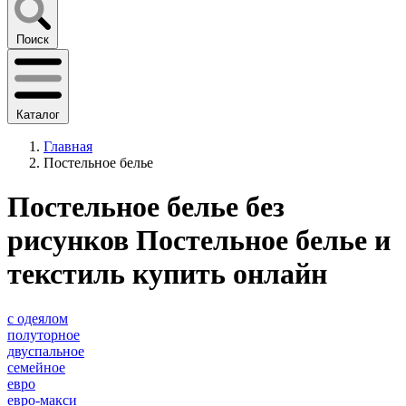
Поиск
Каталог
Главная
Постельное белье
Постельное белье без
рисунков Постельное белье и
текстиль купить онлайн
с одеялом
полуторное
двуспальное
семейное
евро
евро-макси