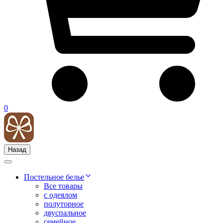
0
Назад
Постельное белье
Все товары
с одеялом
полуторное
двуспальное
семейное