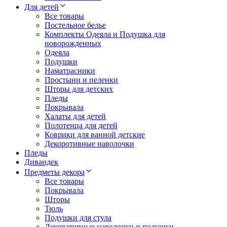
Для детей
Все товары
Постельное белье
Комплекты Одеяла и Подушка для
новорожденных
Одеяла
Подушки
Наматрасники
Простыни и пеленки
Шторы для детских
Пледы
Покрывала
Халаты для детей
Полотенца для детей
Коврики для ванной детские
Декоротивные наволочки
Пледы
Дивандек
Предметы декора
Все товары
Покрывала
Шторы
Тюль
Подушки для стула
Декоративные наволочки и подушки