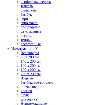
верблюжья шерсть
тенсель
шёлковые
бамбук
евро
евро макси
полуторные
двуспальные
легкие
теплые
всесезонные
Наматрасники
Все товары
90 x 200 см
140 x 200 см
160 x 200 см
180 x 200 см
200 x 200 см
Шерсть
бамбуковое волокно
овечья шерсть
хлопок
шёлк
синтетика
Непромокаемые