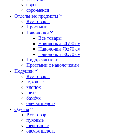
евро
евро-макси
Отдельные предметы
Все товары
Простыни
Наволочки
Все товары
Наволочки 50x90 см
Наволочки 70x70 cм
Наволочки 50х70 см
Пододеяльники
Простыни с наволочками
Подушки
Все товары
пуховые
хлопок
шелк
бамбук
овечья шерсть
Одеяла
Все товары
пуховые
шерстяные
овечья шерсть