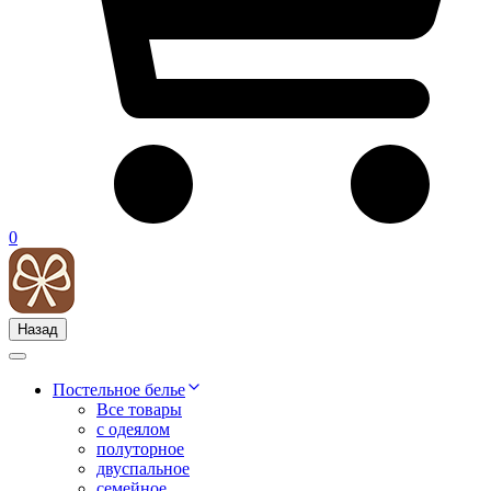
0
Назад
Постельное белье
Все товары
с одеялом
полуторное
двуспальное
семейное