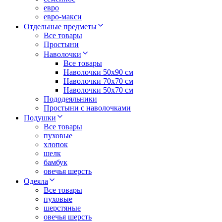
евро
евро-макси
Отдельные предметы
Все товары
Простыни
Наволочки
Все товары
Наволочки 50x90 см
Наволочки 70x70 cм
Наволочки 50х70 см
Пододеяльники
Простыни с наволочками
Подушки
Все товары
пуховые
хлопок
шелк
бамбук
овечья шерсть
Одеяла
Все товары
пуховые
шерстяные
овечья шерсть