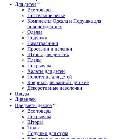
Для детей
Все товары
Постельное белье
Комплекты Одеяла и Подушка для
новорожденных
Одеяла
Подушки
Наматрасники
Простыни и пеленки
Шторы для детских
Пледы
Покрывала
Халаты для детей
Полотенца для детей
Коврики для ванной детские
Декоротивные наволочки
Пледы
Дивандек
Предметы декора
Все товары
Покрывала
Шторы
Тюль
Подушки для стула
Декоративные наволочки и подушки