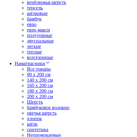
верблюжья шерсть
тенсель
шёлковые
бамбук
евро
евро макси
полуторные
двуспальные
легкие
теплые
всесезонные
Наматрасники
Все товары
90 x 200 см
140 x 200 см
160 x 200 см
180 x 200 см
200 x 200 см
Шерсть
бамбуковое волокно
овечья шерсть
хлопок
шёлк
синтетика
Непромокаемые