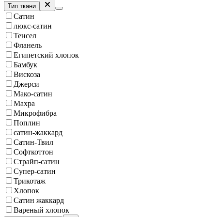
Тип ткани
Сатин
люкс-сатин
Тенсел
Фланель
Египетский хлопок
Бамбук
Вискоза
Джерси
Мако-сатин
Махра
Микрофибра
Поплин
сатин-жаккард
Сатин-Твил
Софткоттон
Страйп-сатин
Супер-сатин
Трикотаж
Хлопок
Сатин жаккард
Вареный хлопок