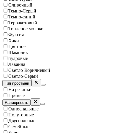
Сливочный
Темно-Серый
Темно-синий
Терракотовый
Топленое молоко
Фуксия
Хаки
Цветное
Шампань
пудровый
Лаванда
Светло-Коричневый
Светло-Серый
Тип простыни
На резинке
Прямые
Размерность
Односпальные
Полуторные
Двуспальные
Семейные
Евро