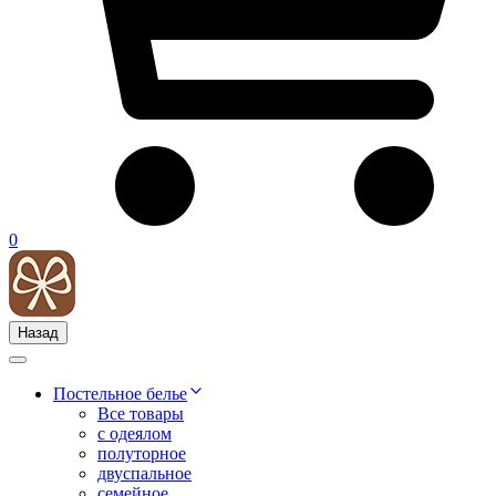
0
Назад
Постельное белье
Все товары
с одеялом
полуторное
двуспальное
семейное