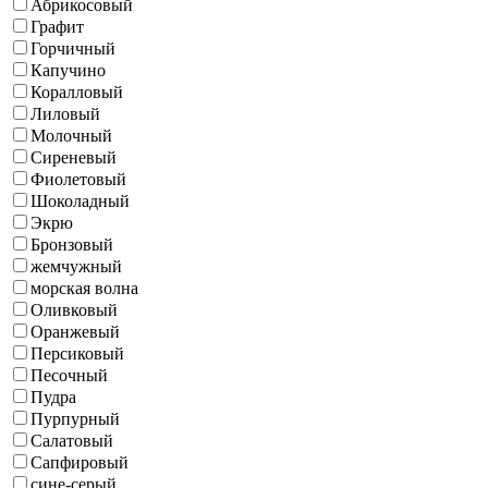
Абрикосовый
Графит
Горчичный
Капучино
Коралловый
Лиловый
Молочный
Сиреневый
Фиолетовый
Шоколадный
Экрю
Бронзовый
жемчужный
морская волна
Оливковый
Оранжевый
Персиковый
Песочный
Пудра
Пурпурный
Салатовый
Сапфировый
сине-серый