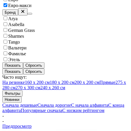
Евро-макси
Бренд
Arya
Asabella
German Grass
Sharmes
Tango
Вальтери
Фамилье
Этель
Показать
Сбросить
Показать
Сбросить
Часто ищут:
На резинке
160 х 200 см
180 х 200 см
200 х 200 см
Прямые
275 х
280 см
270 х 300 см
240 х 260 см
Фильтры
Новинки
Сначала дешевые
Сначала дорогие
С начала алфавита
С конца
алфавита
Популярные сначала
С низким рейтингом
-
-
Предпросмотр