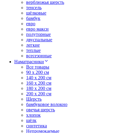
верблюжья шерсть
тенсель
шёлковые
бамбук
евро
евро макси
полуторные
двуспальные
легкие
теплые
всесезонные
Наматрасники
Все товары
90 x 200 см
140 x 200 см
160 x 200 см
180 x 200 см
200 x 200 см
Шерсть
бамбуковое волокно
овечья шерсть
хлопок
шёлк
синтетика
Непромокаемые