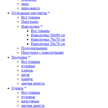
евро
евро-макси
Отдельные предметы
Все товары
Простыни
Наволочки
Все товары
Наволочки 50x90 см
Наволочки 70x70 cм
Наволочки 50х70 см
Пододеяльники
Простыни с наволочками
Подушки
Все товары
пуховые
хлопок
шелк
бамбук
овечья шерсть
Одеяла
Все товары
пуховые
шерстяные
овечья шерсть