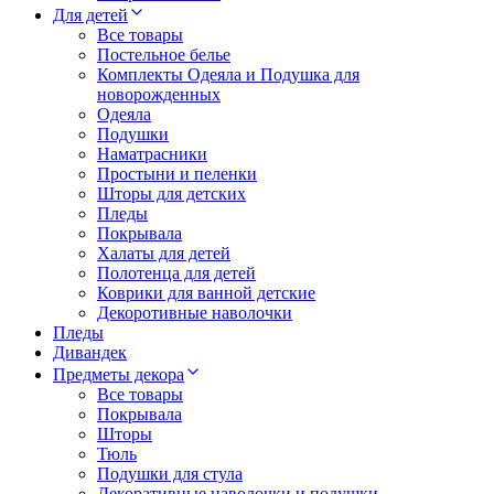
Для детей
Все товары
Постельное белье
Комплекты Одеяла и Подушка для
новорожденных
Одеяла
Подушки
Наматрасники
Простыни и пеленки
Шторы для детских
Пледы
Покрывала
Халаты для детей
Полотенца для детей
Коврики для ванной детские
Декоротивные наволочки
Пледы
Дивандек
Предметы декора
Все товары
Покрывала
Шторы
Тюль
Подушки для стула
Декоративные наволочки и подушки