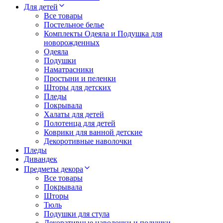
Для детей
Все товары
Постельное белье
Комплекты Одеяла и Подушка для
новорожденных
Одеяла
Подушки
Наматрасники
Простыни и пеленки
Шторы для детских
Пледы
Покрывала
Халаты для детей
Полотенца для детей
Коврики для ванной детские
Декоротивные наволочки
Пледы
Дивандек
Предметы декора
Все товары
Покрывала
Шторы
Тюль
Подушки для стула
Декоративные наволочки и подушки