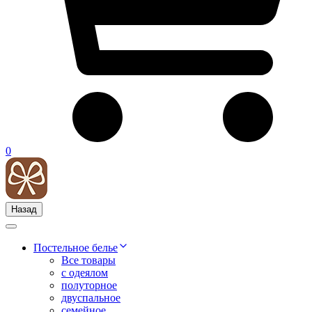
0
Назад
Постельное белье
Все товары
с одеялом
полуторное
двуспальное
семейное