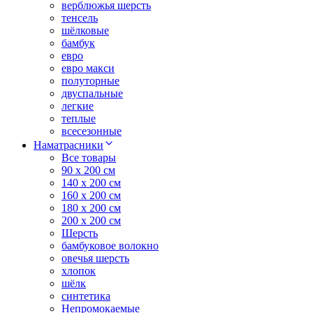
верблюжья шерсть
тенсель
шёлковые
бамбук
евро
евро макси
полуторные
двуспальные
легкие
теплые
всесезонные
Наматрасники
Все товары
90 x 200 см
140 x 200 см
160 x 200 см
180 x 200 см
200 x 200 см
Шерсть
бамбуковое волокно
овечья шерсть
хлопок
шёлк
синтетика
Непромокаемые