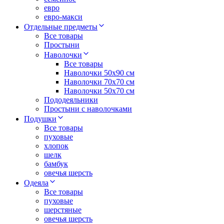
евро
евро-макси
Отдельные предметы
Все товары
Простыни
Наволочки
Все товары
Наволочки 50x90 см
Наволочки 70x70 cм
Наволочки 50х70 см
Пододеяльники
Простыни с наволочками
Подушки
Все товары
пуховые
хлопок
шелк
бамбук
овечья шерсть
Одеяла
Все товары
пуховые
шерстяные
овечья шерсть