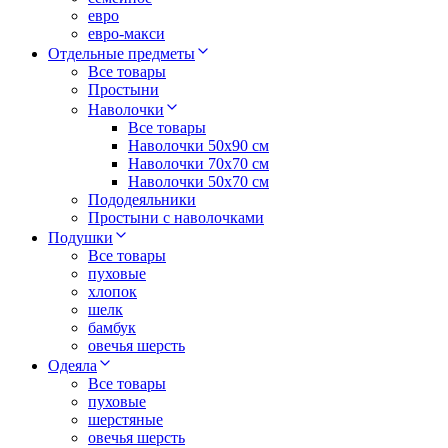
евро
евро-макси
Отдельные предметы
Все товары
Простыни
Наволочки
Все товары
Наволочки 50x90 см
Наволочки 70x70 cм
Наволочки 50х70 см
Пододеяльники
Простыни с наволочками
Подушки
Все товары
пуховые
хлопок
шелк
бамбук
овечья шерсть
Одеяла
Все товары
пуховые
шерстяные
овечья шерсть