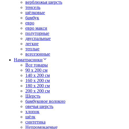
верблюжья шерсть
тенсель
шёлковые
бамбук
евро
евро макси
полуторные
двуспальные
легкие
теплые
всесезонные
Наматрасники
Все товары
90 x 200 см
140 x 200 см
160 x 200 см
180 x 200 см
200 x 200 см
Шерсть
бамбуковое волокно
овечья шерсть
хлопок
шёлк
синтетика
Непромокаемые