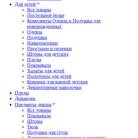
Для детей
Все товары
Постельное белье
Комплекты Одеяла и Подушка для
новорожденных
Одеяла
Подушки
Наматрасники
Простыни и пеленки
Шторы для детских
Пледы
Покрывала
Халаты для детей
Полотенца для детей
Коврики для ванной детские
Декоротивные наволочки
Пледы
Дивандек
Предметы декора
Все товары
Покрывала
Шторы
Тюль
Подушки для стула
Декоративные наволочки и подушки