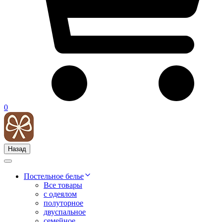
0
Назад
Постельное белье
Все товары
с одеялом
полуторное
двуспальное
семейное