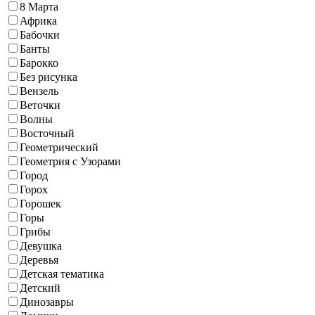
8 Марта
Африка
Бабочки
Банты
Барокко
Без рисунка
Вензель
Веточки
Волны
Восточный
Геометрический
Геометрия с Узорами
Город
Горох
Горошек
Горы
Грибы
Девушка
Деревья
Детская тематика
Детский
Динозавры