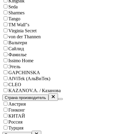
Kingsilk
Seda
Sharmes
Tango
ТМ Wall"s
Virginia Secret
von der Thannen
Вальтери
Сайлид
Фамилье
Issimo Home
Этель
GAPCHINSKA
AlViTek (АльВиТек)
CLEO
KAZANOV.A. / Казанова
Страна производитель
Австрия
Гонконг
КИТАЙ
Россия
Турция