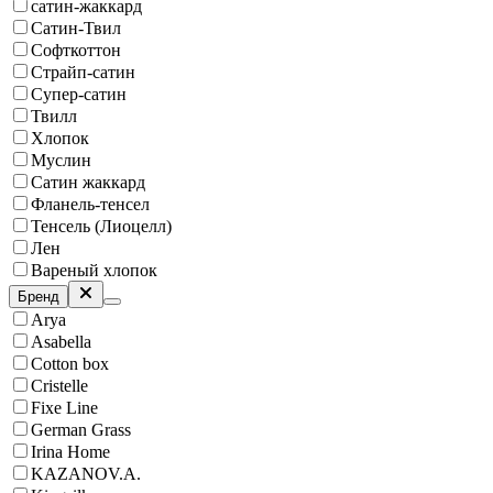
сатин-жаккард
Сатин-Твил
Софткоттон
Страйп-сатин
Супер-сатин
Твилл
Хлопок
Муслин
Сатин жаккард
Фланель-тенсел
Тенсель (Лиоцелл)
Лен
Вареный хлопок
Бренд
Arya
Asabella
Cotton box
Cristelle
Fixe Line
German Grass
Irina Home
KAZANOV.A.