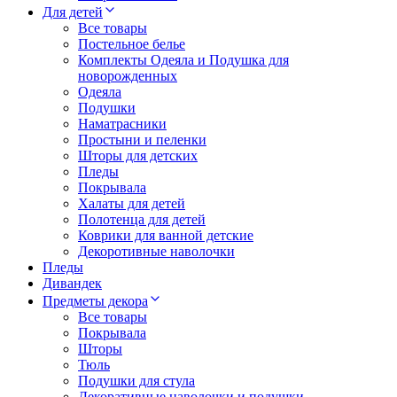
Для детей
Все товары
Постельное белье
Комплекты Одеяла и Подушка для
новорожденных
Одеяла
Подушки
Наматрасники
Простыни и пеленки
Шторы для детских
Пледы
Покрывала
Халаты для детей
Полотенца для детей
Коврики для ванной детские
Декоротивные наволочки
Пледы
Дивандек
Предметы декора
Все товары
Покрывала
Шторы
Тюль
Подушки для стула
Декоративные наволочки и подушки