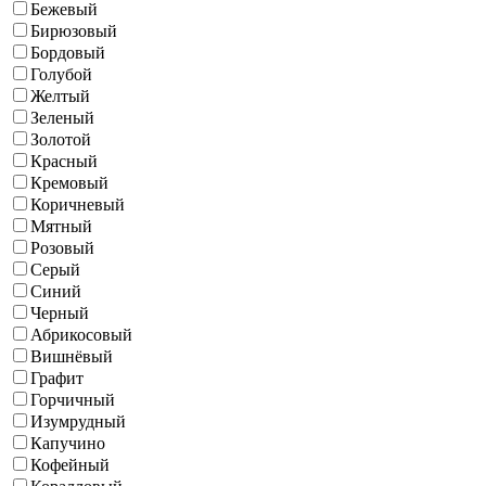
Бежевый
Бирюзовый
Бордовый
Голубой
Желтый
Зеленый
Золотой
Красный
Кремовый
Коричневый
Мятный
Розовый
Серый
Синий
Черный
Абрикосовый
Вишнёвый
Графит
Горчичный
Изумрудный
Капучино
Кофейный