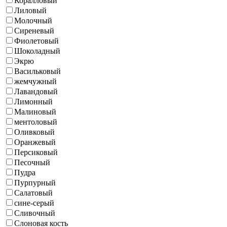
Коралловый
Лиловый
Молочный
Сиреневый
Фиолетовый
Шоколадный
Экрю
Васильковый
жемчужный
Лавандовый
Лимонный
Малиновый
ментоловый
Оливковый
Оранжевый
Персиковый
Песочный
Пудра
Пурпурный
Салатовый
сине-серый
Сливочный
Слоновая кость