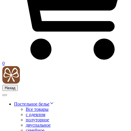
0
Назад
Постельное белье
Все товары
с одеялом
полуторное
двуспальное
семейное