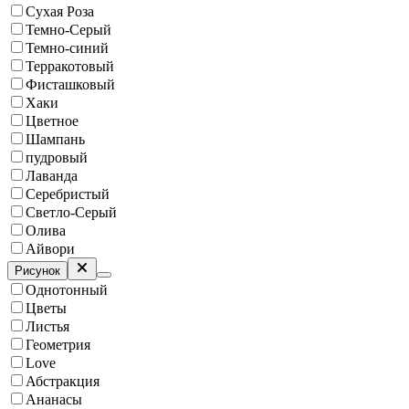
Сухая Роза
Темно-Серый
Темно-синий
Терракотовый
Фисташковый
Хаки
Цветное
Шампань
пудровый
Лаванда
Серебристый
Светло-Серый
Олива
Айвори
Рисунок
Однотонный
Цветы
Листья
Геометрия
Love
Абстракция
Ананасы