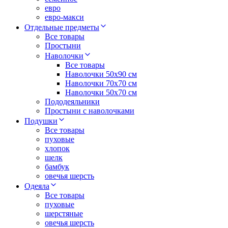
евро
евро-макси
Отдельные предметы
Все товары
Простыни
Наволочки
Все товары
Наволочки 50x90 см
Наволочки 70x70 cм
Наволочки 50х70 см
Пододеяльники
Простыни с наволочками
Подушки
Все товары
пуховые
хлопок
шелк
бамбук
овечья шерсть
Одеяла
Все товары
пуховые
шерстяные
овечья шерсть