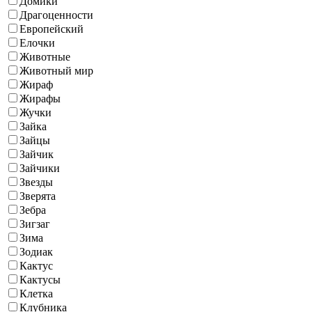
Домики
Драгоценности
Европейский
Елочки
Животные
Животный мир
Жираф
Жирафы
Жучки
Зайка
Зайцы
Зайчик
Зайчики
Звезды
Зверята
Зебра
Зигзаг
Зима
Зодиак
Кактус
Кактусы
Клетка
Клубника