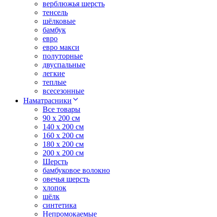
верблюжья шерсть
тенсель
шёлковые
бамбук
евро
евро макси
полуторные
двуспальные
легкие
теплые
всесезонные
Наматрасники
Все товары
90 x 200 см
140 x 200 см
160 x 200 см
180 x 200 см
200 x 200 см
Шерсть
бамбуковое волокно
овечья шерсть
хлопок
шёлк
синтетика
Непромокаемые