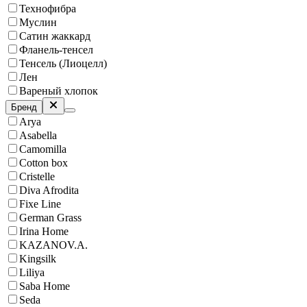
Технофибра
Муслин
Сатин жаккард
Фланель-тенсел
Тенсель (Лиоцелл)
Лен
Вареный хлопок
Бренд
Arya
Asabella
Camomilla
Cotton box
Cristelle
Diva Afrodita
Fixe Line
German Grass
Irina Home
KAZANOV.A.
Kingsilk
Liliya
Saba Home
Seda