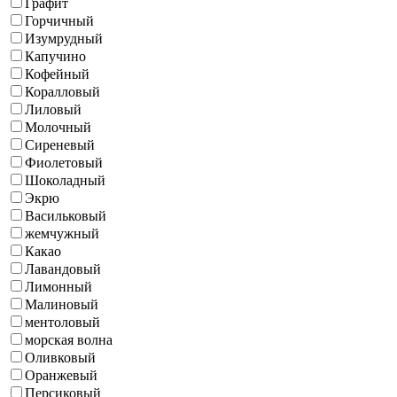
Графит
Горчичный
Изумрудный
Капучино
Кофейный
Коралловый
Лиловый
Молочный
Сиреневый
Фиолетовый
Шоколадный
Экрю
Васильковый
жемчужный
Какао
Лавандовый
Лимонный
Малиновый
ментоловый
морская волна
Оливковый
Оранжевый
Персиковый