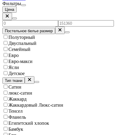
Фильтры
Цена
Постельное белье размер
Полуторный
Двуспальный
Семейный
Евро
Евро-макси
Ясли
Детское
Тип ткани
Сатин
люкс-сатин
Жаккард
Жаккардовый Люкс-сатин
Тенсел
Фланель
Египетский хлопок
Бамбук