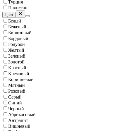
Турция
Пакистан
Цвет
Белый
Бежевый
Бирюзовый
Бордовый
Голубой
Желтый
Зеленый
Золотой
Красный
Кремовый
Коричневый
Мятный
Розовый
Серый
Синий
Черный
Абрикосовый
Антрацит
Вишнёвый