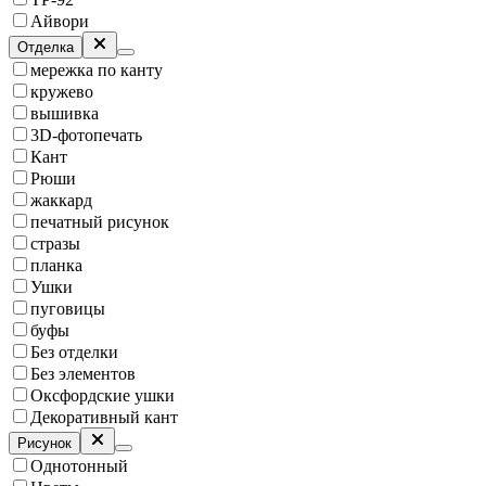
Айвори
Отделка
мережка по канту
кружево
вышивка
3D-фотопечать
Кант
Рюши
жаккард
печатный рисунок
стразы
планка
Ушки
пуговицы
буфы
Без отделки
Без элементов
Оксфордские ушки
Декоративный кант
Рисунок
Однотонный