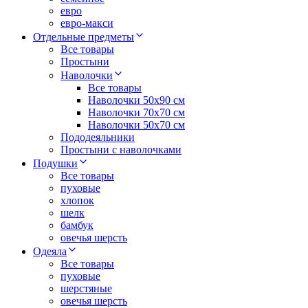
евро
евро-макси
Отдельные предметы
Все товары
Простыни
Наволочки
Все товары
Наволочки 50x90 см
Наволочки 70x70 cм
Наволочки 50х70 см
Пододеяльники
Простыни с наволочками
Подушки
Все товары
пуховые
хлопок
шелк
бамбук
овечья шерсть
Одеяла
Все товары
пуховые
шерстяные
овечья шерсть