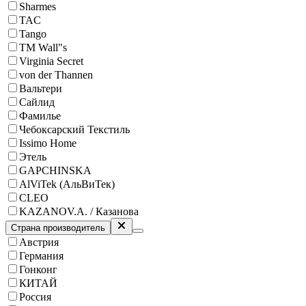
Sharmes
TAC
Tango
ТМ Wall"s
Virginia Secret
von der Thannen
Вальтери
Сайлид
Фамилье
Чебоксарский Текстиль
Issimo Home
Этель
GAPCHINSKA
AlViTek (АльВиТек)
CLEO
KAZANOV.A. / Казанова
Страна производитель
Австрия
Германия
Гонконг
КИТАЙ
Россия