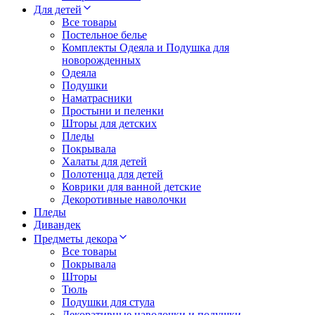
Для детей
Все товары
Постельное белье
Комплекты Одеяла и Подушка для
новорожденных
Одеяла
Подушки
Наматрасники
Простыни и пеленки
Шторы для детских
Пледы
Покрывала
Халаты для детей
Полотенца для детей
Коврики для ванной детские
Декоротивные наволочки
Пледы
Дивандек
Предметы декора
Все товары
Покрывала
Шторы
Тюль
Подушки для стула
Декоративные наволочки и подушки