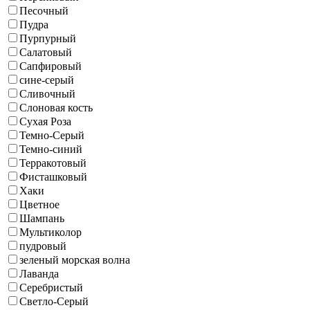
Песочный
Пудра
Пурпурный
Салатовый
Сапфировый
сине-серый
Сливочный
Слоновая кость
Сухая Роза
Темно-Серый
Темно-синий
Терракотовый
Фисташковый
Хаки
Цветное
Шампань
Мультиколор
пудровый
зеленый морская волна
Лаванда
Серебристый
Светло-Серый