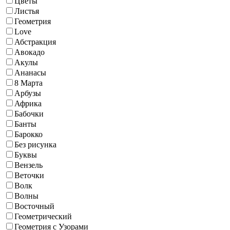
Цветы
Листья
Геометрия
Love
Абстракция
Авокадо
Акулы
Ананасы
8 Марта
Арбузы
Африка
Бабочки
Банты
Барокко
Без рисунка
Буквы
Вензель
Веточки
Волк
Волны
Восточный
Геометрический
Геометрия с Узорами