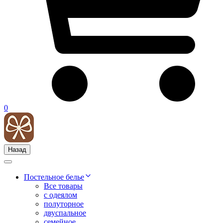
0
Назад
Постельное белье
Все товары
с одеялом
полуторное
двуспальное
семейное