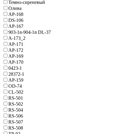
Темно-сиреневый
Олива
AP-168
DS-106
AP-167
903-1n-904-1n DL-37
A-173_2
AP-171
AP-172
AP-169
AP-170
0423-1
28372-1
AP-159
OD-74
CL-502
RS-501
RS-502
RS-504
RS-506
RS-507
RS-508
TP-92