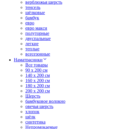
верблюжья шерсть
тенсель
шёлковые
бамбук
евро
евро макси
полуторные
двуспальные
легкие
теплые
всесезонные
Наматрасники
Все товары
90 x 200 см
140 x 200 см
160 x 200 см
180 x 200 см
200 x 200 см
Шерсть
бамбуковое волокно
овечья шерсть
хлопок
шёлк
синтетика
Непромокаемые