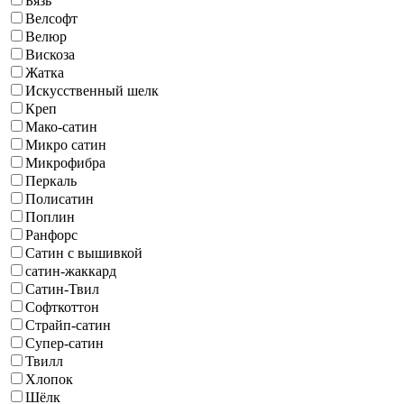
Бязь
Велсофт
Велюр
Вискоза
Жатка
Искусственный шелк
Креп
Мако-сатин
Микро сатин
Микрофибра
Перкаль
Полисатин
Поплин
Ранфорс
Сатин с вышивкой
сатин-жаккард
Сатин-Твил
Софткоттон
Страйп-сатин
Супер-сатин
Твилл
Хлопок
Шёлк