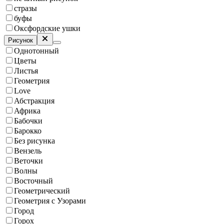
стразы
буфы
Оксфордские ушки
Рисунок
Однотонный
Цветы
Листья
Геометрия
Love
Абстракция
Африка
Бабочки
Барокко
Без рисунка
Вензель
Веточки
Волны
Восточный
Геометрический
Геометрия с Узорами
Город
Горох