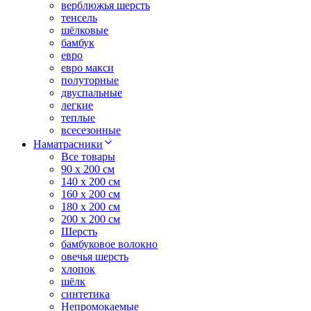
верблюжья шерсть
тенсель
шёлковые
бамбук
евро
евро макси
полуторные
двуспальные
легкие
теплые
всесезонные
Наматрасники
Все товары
90 x 200 см
140 x 200 см
160 x 200 см
180 x 200 см
200 x 200 см
Шерсть
бамбуковое волокно
овечья шерсть
хлопок
шёлк
синтетика
Непромокаемые