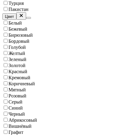
Турция
Пакистан
Цвет
Белый
Бежевый
Бирюзовый
Бордовый
Голубой
Желтый
Зеленый
Золотой
Красный
Кремовый
Коричневый
Мятный
Розовый
Серый
Синий
Черный
Абрикосовый
Вишнёвый
Графит