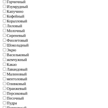
Горчичный
Изумрудный
Капучино
Кофейный
Коралловый
Лиловый
Молочный
Сиреневый
Фиолетовый
Шоколадный
Экрю
Васильковый
жемчужный
Какао
Лавандовый
Малиновый
ментоловый
Оливковый
Оранжевый
Персиковый
Песочный
Пудра
Пурпурный