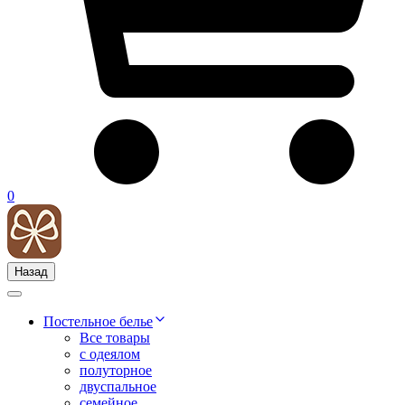
0
Назад
Постельное белье
Все товары
с одеялом
полуторное
двуспальное
семейное