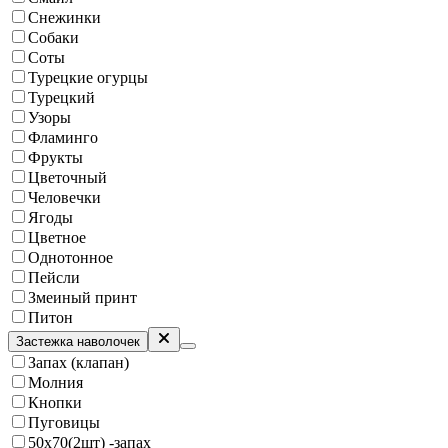
Снежинки
Собаки
Соты
Турецкие огурцы
Турецкий
Узоры
Фламинго
Фрукты
Цветочный
Человечки
Ягоды
Цветное
Однотонное
Пейсли
Змеиный принт
Питон
Застежка наволочек
Запах (клапан)
Молния
Кнопки
Пуговицы
50х70(2шт) -запах