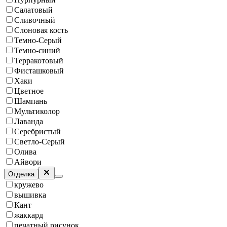
Салатовый
Сливочный
Слоновая кость
Темно-Серый
Темно-синий
Терракотовый
Фисташковый
Хаки
Цветное
Шампань
Мультиколор
Лаванда
Серебристый
Светло-Серый
Олива
Айвори
Отделка
кружево
вышивка
Кант
жаккард
печатный рисунок