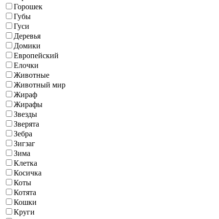
Горошек
Губы
Гуси
Деревья
Домики
Европейский
Елочки
Животные
Животный мир
Жираф
Жирафы
Звезды
Зверята
Зебра
Зигзаг
Зима
Клетка
Косичка
Коты
Котята
Кошки
Круги