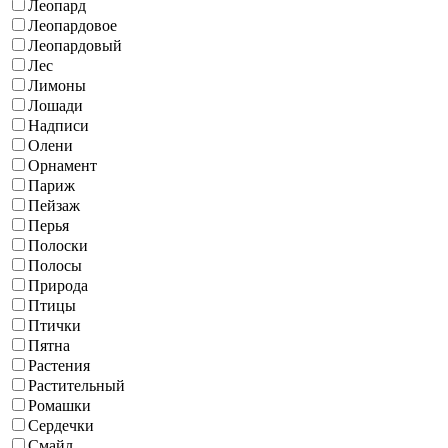
Леопард
Леопардовое
Леопардовый
Лес
Лимоны
Лошади
Надписи
Олени
Орнамент
Париж
Пейзаж
Перья
Полоски
Полосы
Природа
Птицы
Птички
Пятна
Растения
Растительный
Ромашки
Сердечки
Смайл