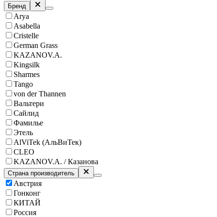
Бренд
Arya
Asabella
Cristelle
German Grass
KAZANOV.A.
Kingsilk
Sharmes
Tango
von der Thannen
Вальтери
Сайлид
Фамилье
Этель
AlViTek (АльВиТек)
CLEO
KAZANOV.A. / Казанова
Страна производитель
Австрия
Гонконг
КИТАЙ
Россия