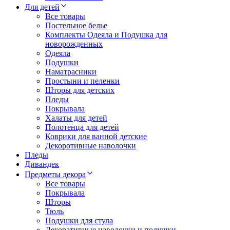
Для детей
Все товары
Постельное белье
Комплекты Одеяла и Подушка для
новорожденных
Одеяла
Подушки
Наматрасники
Простыни и пеленки
Шторы для детских
Пледы
Покрывала
Халаты для детей
Полотенца для детей
Коврики для ванной детские
Декоротивные наволочки
Пледы
Дивандек
Предметы декора
Все товары
Покрывала
Шторы
Тюль
Подушки для стула
Декоративные наволочки и подушки