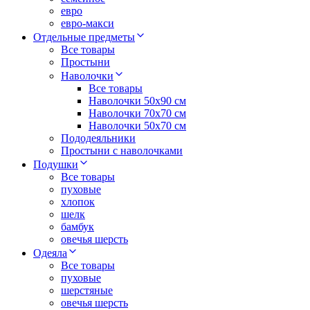
евро
евро-макси
Отдельные предметы
Все товары
Простыни
Наволочки
Все товары
Наволочки 50x90 см
Наволочки 70x70 cм
Наволочки 50х70 см
Пододеяльники
Простыни с наволочками
Подушки
Все товары
пуховые
хлопок
шелк
бамбук
овечья шерсть
Одеяла
Все товары
пуховые
шерстяные
овечья шерсть