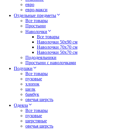
евро
евро-макси
Отдельные предметы
Все товары
Простыни
Наволочки
Все товары
Наволочки 50x90 см
Наволочки 70x70 cм
Наволочки 50х70 см
Пододеяльники
Простыни с наволочками
Подушки
Все товары
пуховые
хлопок
шелк
бамбук
овечья шерсть
Одеяла
Все товары
пуховые
шерстяные
овечья шерсть