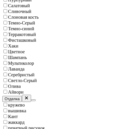
Салатовый
Сливочный
Слоновая кость
Темно-Серый
Темно-синий
Терракотовый
Фисташковый
Хаки
Цветное
Шампань
Мультиколор
Лаванда
Серебристый
Светло-Серый
Олива
Айвори
Отделка
кружево
вышивка
Кант
жаккард
печатный рисунок