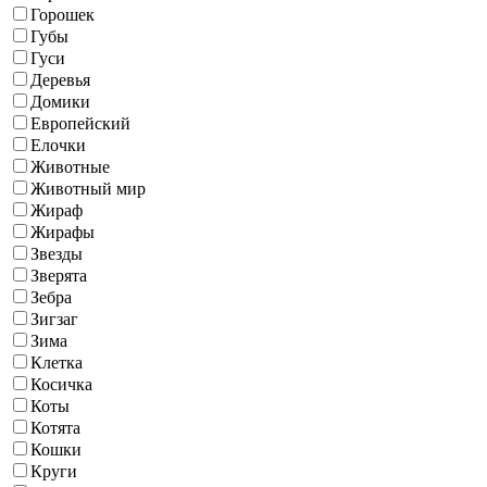
Горошек
Губы
Гуси
Деревья
Домики
Европейский
Елочки
Животные
Животный мир
Жираф
Жирафы
Звезды
Зверята
Зебра
Зигзаг
Зима
Клетка
Косичка
Коты
Котята
Кошки
Круги