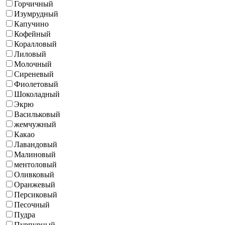
Горчичный
Изумрудный
Капучино
Кофейный
Коралловый
Лиловый
Молочный
Сиреневый
Фиолетовый
Шоколадный
Экрю
Васильковый
жемчужный
Какао
Лавандовый
Малиновый
ментоловый
Оливковый
Оранжевый
Персиковый
Песочный
Пудра
Пурпурный