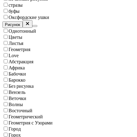
стразы
буфы
Оксфордские ушки
Рисунок
Однотонный
Цветы
Листья
Геометрия
Love
Абстракция
Африка
Бабочки
Барокко
Без рисунка
Вензель
Веточки
Волны
Восточный
Геометрический
Геометрия с Узорами
Город
Горох