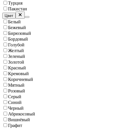
Турция
Пакистан
Цвет
Белый
Бежевый
Бирюзовый
Бордовый
Голубой
Желтый
Зеленый
Золотой
Красный
Кремовый
Коричневый
Мятный
Розовый
Серый
Синий
Черный
Абрикосовый
Вишнёвый
Графит