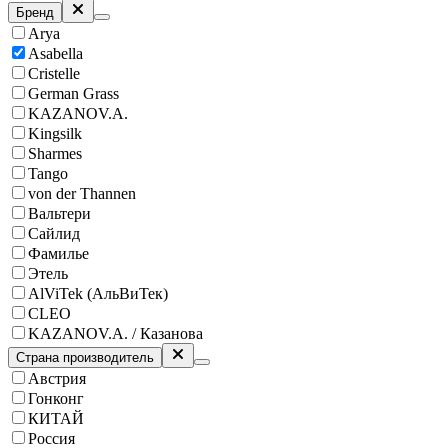
Бренд
Arya
Asabella
Cristelle
German Grass
KAZANOV.A.
Kingsilk
Sharmes
Tango
von der Thannen
Вальтери
Сайлид
Фамилье
Этель
AlViTek (АльВиТек)
CLEO
KAZANOV.A. / Казанова
Страна производитель
Австрия
Гонконг
КИТАЙ
Россия