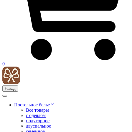
0
Назад
Постельное белье
Все товары
с одеялом
полуторное
двуспальное
семейное