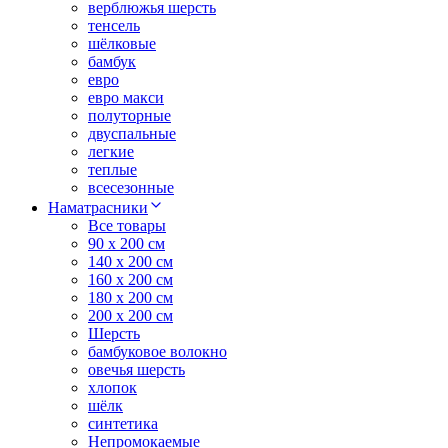
верблюжья шерсть
тенсель
шёлковые
бамбук
евро
евро макси
полуторные
двуспальные
легкие
теплые
всесезонные
Наматрасники
Все товары
90 x 200 см
140 x 200 см
160 x 200 см
180 x 200 см
200 x 200 см
Шерсть
бамбуковое волокно
овечья шерсть
хлопок
шёлк
синтетика
Непромокаемые