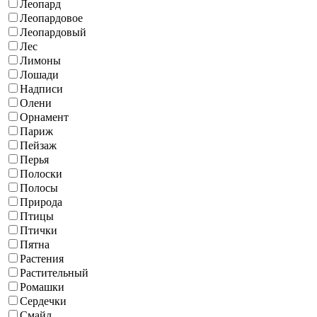
Леопард
Леопардовое
Леопардовый
Лес
Лимоны
Лошади
Надписи
Олени
Орнамент
Париж
Пейзаж
Перья
Полоски
Полосы
Природа
Птицы
Птички
Пятна
Растения
Растительный
Ромашки
Сердечки
Смайл