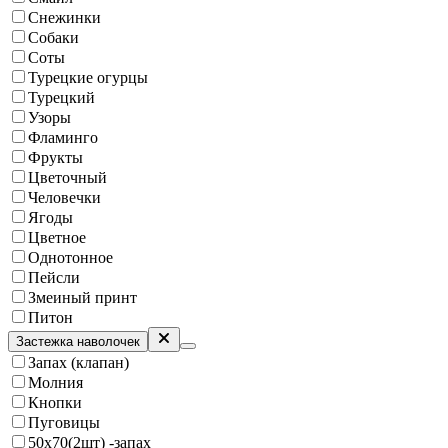
Снежинки
Собаки
Соты
Турецкие огурцы
Турецкий
Узоры
Фламинго
Фрукты
Цветочный
Человечки
Ягоды
Цветное
Однотонное
Пейсли
Змеиный принт
Питон
Застежка наволочек
Запах (клапан)
Молния
Кнопки
Пуговицы
50х70(2шт) -запах