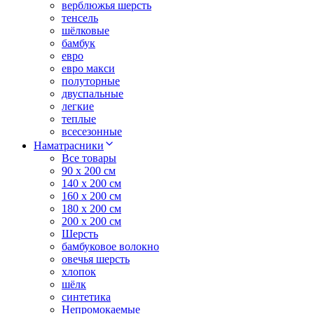
верблюжья шерсть
тенсель
шёлковые
бамбук
евро
евро макси
полуторные
двуспальные
легкие
теплые
всесезонные
Наматрасники
Все товары
90 x 200 см
140 x 200 см
160 x 200 см
180 x 200 см
200 x 200 см
Шерсть
бамбуковое волокно
овечья шерсть
хлопок
шёлк
синтетика
Непромокаемые