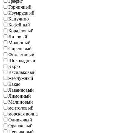
Графит
Горчичный
Изумрудный
Капучино
Кофейный
Коралловый
Лиловый
Молочный
Сиреневый
Фиолетовый
Шоколадный
Экрю
Васильковый
жемчужный
Какао
Лавандовый
Лимонный
Малиновый
ментоловый
морская волна
Оливковый
Оранжевый
Персиковый