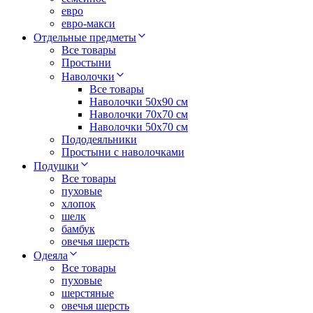
евро
евро-макси
Отдельные предметы
Все товары
Простыни
Наволочки
Все товары
Наволочки 50x90 см
Наволочки 70x70 cм
Наволочки 50х70 см
Пододеяльники
Простыни с наволочками
Подушки
Все товары
пуховые
хлопок
шелк
бамбук
овечья шерсть
Одеяла
Все товары
пуховые
шерстяные
овечья шерсть