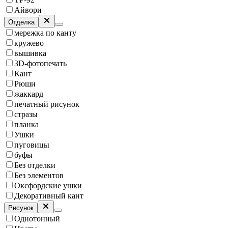
Айвори
Отделка
мережка по канту
кружево
вышивка
3D-фотопечать
Кант
Рюши
жаккард
печатный рисунок
стразы
планка
Ушки
пуговицы
буфы
Без отделки
Без элементов
Оксфордские ушки
Декоративный кант
Рисунок
Однотонный