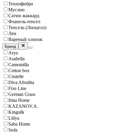
Технофибра
Муслин
Сатин жаккард
Фланель-тенсел
Тенсель (Лиоцелл)
Лен
Вареный хлопок
Бренд
Arya
Asabella
Camomilla
Cotton box
Cristelle
Diva Afrodita
Fixe Line
German Grass
Irina Home
KAZANOV.A.
Kingsilk
Liliya
Saba Home
Seda