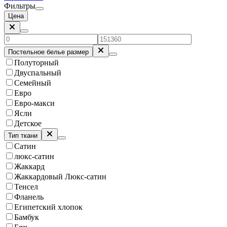
Фильтры
Цена
Постельное белье размер
Полуторный
Двуспальный
Семейный
Евро
Евро-макси
Ясли
Детское
Тип ткани
Сатин
люкс-сатин
Жаккард
Жаккардовый Люкс-сатин
Тенсел
Фланель
Египетский хлопок
Бамбук