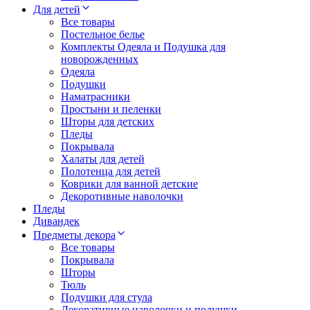
Для детей
Все товары
Постельное белье
Комплекты Одеяла и Подушка для
новорожденных
Одеяла
Подушки
Наматрасники
Простыни и пеленки
Шторы для детских
Пледы
Покрывала
Халаты для детей
Полотенца для детей
Коврики для ванной детские
Декоротивные наволочки
Пледы
Дивандек
Предметы декора
Все товары
Покрывала
Шторы
Тюль
Подушки для стула
Декоративные наволочки и подушки