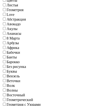
Цветы
Листья
Геометрия
Love
Абстракция
Авокадо
Акулы
Ананасы
8 Марта
Арбузы
Африка
Бабочки
Банты
Барокко
Без рисунка
Буквы
Вензель
Веточки
Волк
Волны
Восточный
Геометрический
Геометрия с Узорами