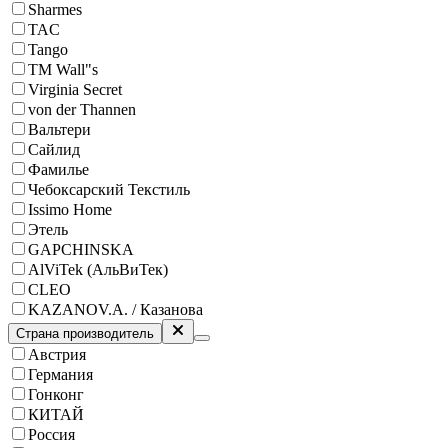
Sharmes
TAC
Tango
ТМ Wall"s
Virginia Secret
von der Thannen
Вальтери
Сайлид
Фамилье
Чебоксарский Текстиль
Issimo Home
Этель
GAPCHINSKA
AlViTek (АльВиТек)
CLEO
KAZANOV.A. / Казанова
Страна производитель
Австрия
Германия
Гонконг
КИТАЙ
Россия