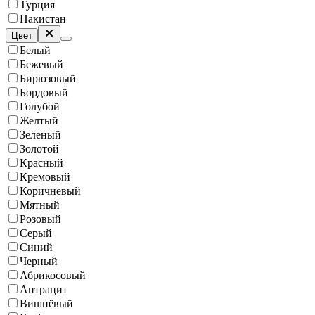
Турция
Пакистан
Цвет
Белый
Бежевый
Бирюзовый
Бордовый
Голубой
Желтый
Зеленый
Золотой
Красный
Кремовый
Коричневый
Мятный
Розовый
Серый
Синий
Черный
Абрикосовый
Антрацит
Вишнёвый