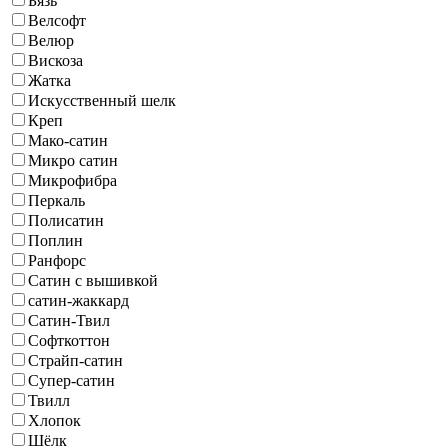
Бязь
Велсофт
Велюр
Вискоза
Жатка
Искусственный шелк
Креп
Мако-сатин
Микро сатин
Микрофибра
Перкаль
Полисатин
Поплин
Ранфорс
Сатин с вышивкой
сатин-жаккард
Сатин-Твил
Софткоттон
Страйп-сатин
Супер-сатин
Твилл
Хлопок
Шёлк