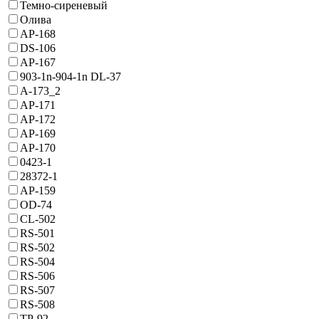
Темно-сиреневый
Олива
AP-168
DS-106
AP-167
903-1n-904-1n DL-37
A-173_2
AP-171
AP-172
AP-169
AP-170
0423-1
28372-1
AP-159
OD-74
CL-502
RS-501
RS-502
RS-504
RS-506
RS-507
RS-508
TP-92