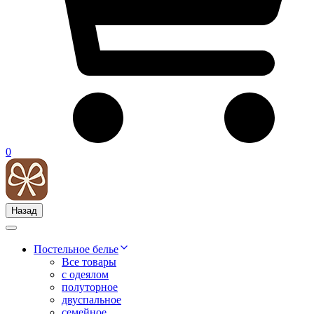
0
Назад
Постельное белье
Все товары
с одеялом
полуторное
двуспальное
семейное