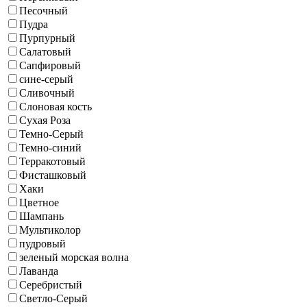
Песочный
Пудра
Пурпурный
Салатовый
Сапфировый
сине-серый
Сливочный
Слоновая кость
Сухая Роза
Темно-Серый
Темно-синий
Терракотовый
Фисташковый
Хаки
Цветное
Шампань
Мультиколор
пудровый
зеленый морская волна
Лаванда
Серебристый
Светло-Серый