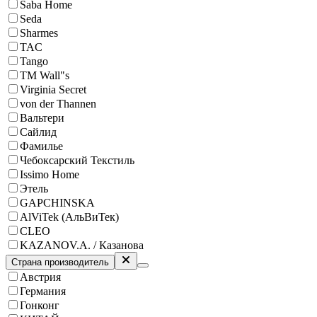
Saba Home
Seda
Sharmes
TAC
Tango
ТМ Wall"s
Virginia Secret
von der Thannen
Вальтери
Сайлид
Фамилье
Чебоксарский Текстиль
Issimo Home
Этель
GAPCHINSKA
AlViTek (АльВиТек)
CLEO
KAZANOV.A. / Казанова
Страна производитель
Австрия
Германия
Гонконг