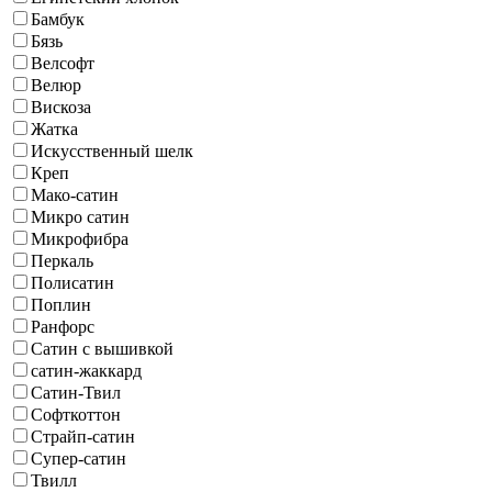
Бамбук
Бязь
Велсофт
Велюр
Вискоза
Жатка
Искусственный шелк
Креп
Мако-сатин
Микро сатин
Микрофибра
Перкаль
Полисатин
Поплин
Ранфорс
Сатин с вышивкой
сатин-жаккард
Сатин-Твил
Софткоттон
Страйп-сатин
Супер-сатин
Твилл