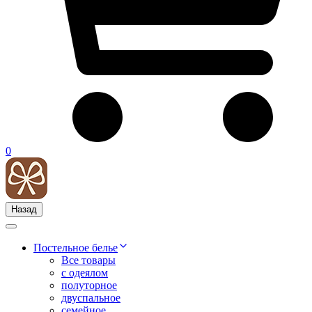
0
Назад
Постельное белье
Все товары
с одеялом
полуторное
двуспальное
семейное