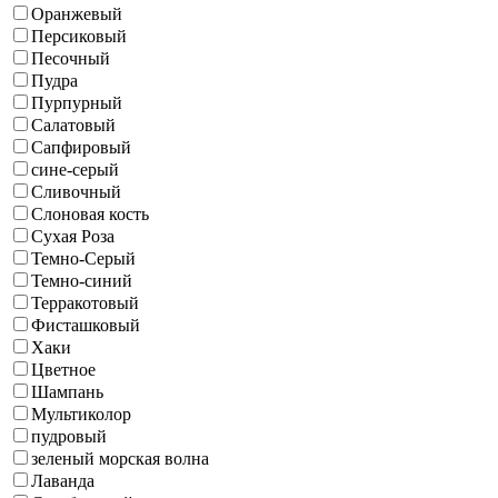
Оранжевый
Персиковый
Песочный
Пудра
Пурпурный
Салатовый
Сапфировый
сине-серый
Сливочный
Слоновая кость
Сухая Роза
Темно-Серый
Темно-синий
Терракотовый
Фисташковый
Хаки
Цветное
Шампань
Мультиколор
пудровый
зеленый морская волна
Лаванда