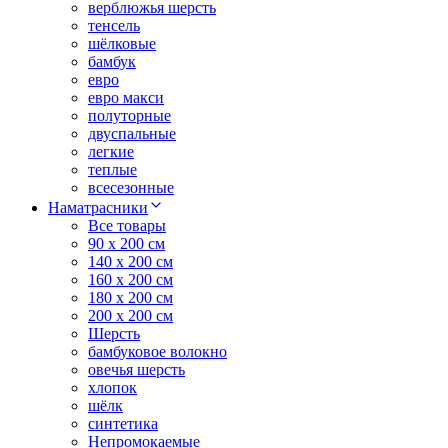
верблюжья шерсть
тенсель
шёлковые
бамбук
евро
евро макси
полуторные
двуспальные
легкие
теплые
всесезонные
Наматрасники
Все товары
90 x 200 см
140 x 200 см
160 x 200 см
180 x 200 см
200 x 200 см
Шерсть
бамбуковое волокно
овечья шерсть
хлопок
шёлк
синтетика
Непромокаемые