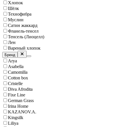
Хлопок
Шёлк
Технофибра
Муслин
Сатин жаккард
Фланель-тенсел
Тенсель (Лиоцелл)
Лен
Вареный хлопок
Бренд
Arya
Asabella
Camomilla
Cotton box
Cristelle
Diva Afrodita
Fixe Line
German Grass
Irina Home
KAZANOV.A.
Kingsilk
Liliya