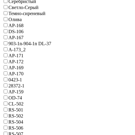
Серебристый
Светло-Серый
Темно-сиреневый
Олива
AP-168
DS-106
AP-167
903-1n-904-1n DL-37
A-173_2
AP-171
AP-172
AP-169
AP-170
0423-1
28372-1
AP-159
OD-74
CL-502
RS-501
RS-502
RS-504
RS-506
RS-507