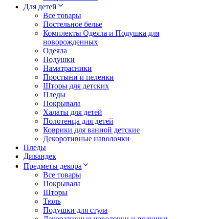
Для детей
Все товары
Постельное белье
Комплекты Одеяла и Подушка для
новорожденных
Одеяла
Подушки
Наматрасники
Простыни и пеленки
Шторы для детских
Пледы
Покрывала
Халаты для детей
Полотенца для детей
Коврики для ванной детские
Декоротивные наволочки
Пледы
Дивандек
Предметы декора
Все товары
Покрывала
Шторы
Тюль
Подушки для стула
Декоративные наволочки и подушки