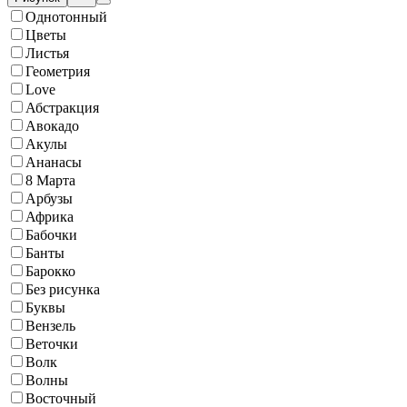
Однотонный
Цветы
Листья
Геометрия
Love
Абстракция
Авокадо
Акулы
Ананасы
8 Марта
Арбузы
Африка
Бабочки
Банты
Барокко
Без рисунка
Буквы
Вензель
Веточки
Волк
Волны
Восточный