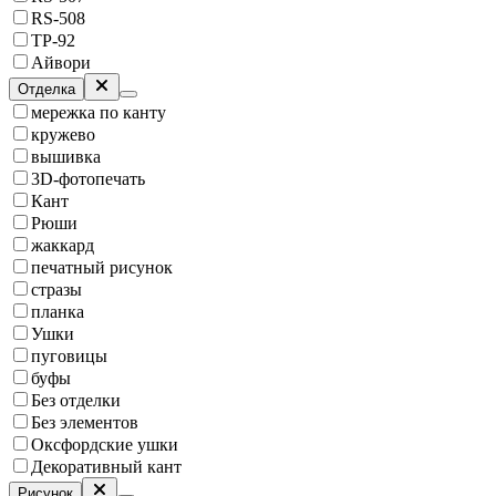
RS-508
TP-92
Айвори
Отделка
мережка по канту
кружево
вышивка
3D-фотопечать
Кант
Рюши
жаккард
печатный рисунок
стразы
планка
Ушки
пуговицы
буфы
Без отделки
Без элементов
Оксфордские ушки
Декоративный кант
Рисунок