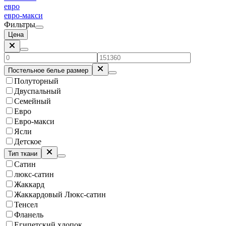
евро
евро-макси
Фильтры
Цена
Постельное белье размер
Полуторный
Двуспальный
Семейный
Евро
Евро-макси
Ясли
Детское
Тип ткани
Сатин
люкс-сатин
Жаккард
Жаккардовый Люкс-сатин
Тенсел
Фланель
Египетский хлопок