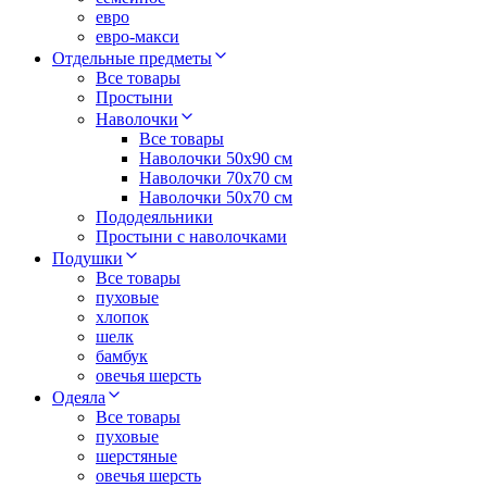
евро
евро-макси
Отдельные предметы
Все товары
Простыни
Наволочки
Все товары
Наволочки 50x90 см
Наволочки 70x70 cм
Наволочки 50х70 см
Пододеяльники
Простыни с наволочками
Подушки
Все товары
пуховые
хлопок
шелк
бамбук
овечья шерсть
Одеяла
Все товары
пуховые
шерстяные
овечья шерсть