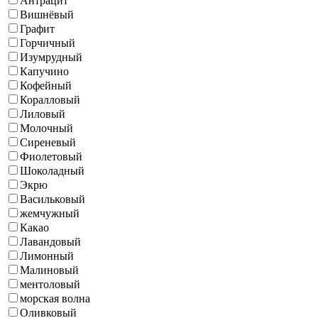
Антрацит
Вишнёвый
Графит
Горчичный
Изумрудный
Капучино
Кофейный
Коралловый
Лиловый
Молочный
Сиреневый
Фиолетовый
Шоколадный
Экрю
Васильковый
жемчужный
Какао
Лавандовый
Лимонный
Малиновый
ментоловый
морская волна
Оливковый