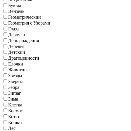
Буквы
Вензель
Геометрический
Геометрия с Узорами
Глаза
Девочка
День рождения
Деревья
Детский
Драгоценности
Елочки
Животные
Звезды
Зверята
Зебра
Зигзаг
Зима
Клетка
Космос
Котята
Кошки
Лес