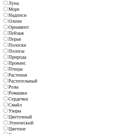
Луна
Море
Надписи
Олени
Орнамент
Пейзаж
Перья
Полоски
Полосы
Природа
Прованс
Птицы
Растения
Растительный
Розы
Ромашки
Сердечки
Смайл
Узоры
Цветочный
Этнический
Цветное