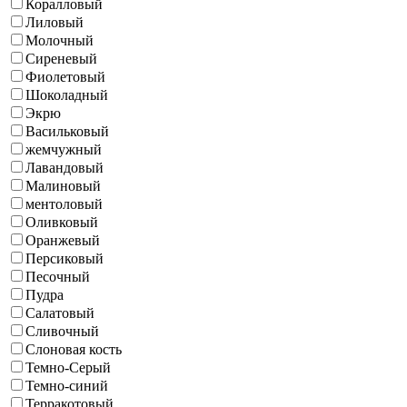
Коралловый
Лиловый
Молочный
Сиреневый
Фиолетовый
Шоколадный
Экрю
Васильковый
жемчужный
Лавандовый
Малиновый
ментоловый
Оливковый
Оранжевый
Персиковый
Песочный
Пудра
Салатовый
Сливочный
Слоновая кость
Темно-Серый
Темно-синий
Терракотовый