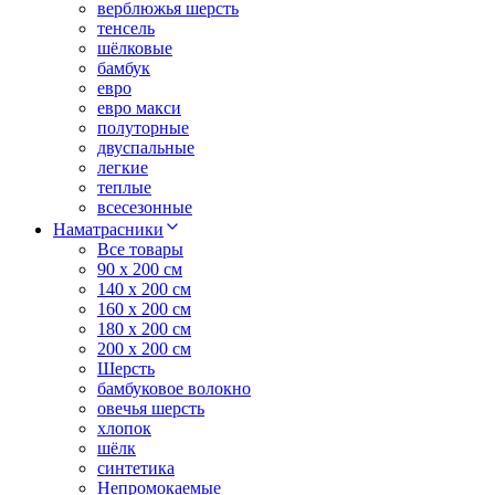
верблюжья шерсть
тенсель
шёлковые
бамбук
евро
евро макси
полуторные
двуспальные
легкие
теплые
всесезонные
Наматрасники
Все товары
90 x 200 см
140 x 200 см
160 x 200 см
180 x 200 см
200 x 200 см
Шерсть
бамбуковое волокно
овечья шерсть
хлопок
шёлк
синтетика
Непромокаемые