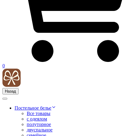
0
Назад
Постельное белье
Все товары
с одеялом
полуторное
двуспальное
семейное