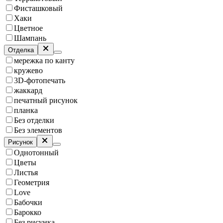
Фисташковый
Хаки
Цветное
Шампань
Отделка
мережка по канту
кружево
3D-фотопечать
жаккард
печатный рисунок
планка
Без отделки
Без элементов
Рисунок
Однотонный
Цветы
Листья
Геометрия
Love
Бабочки
Барокко
Без рисунка