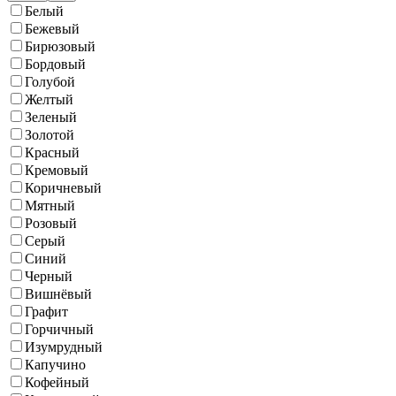
Белый
Бежевый
Бирюзовый
Бордовый
Голубой
Желтый
Зеленый
Золотой
Красный
Кремовый
Коричневый
Мятный
Розовый
Серый
Синий
Черный
Вишнёвый
Графит
Горчичный
Изумрудный
Капучино
Кофейный