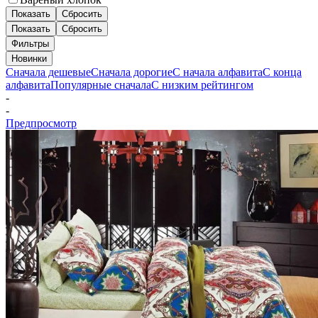
Показать
Сбросить
Показать
Сбросить
Фильтры
Новинки
Сначала дешевые
Сначала дорогие
С начала алфавита
С конца
алфавита
Популярные сначала
С низким рейтингом
-
-
Предпросмотр