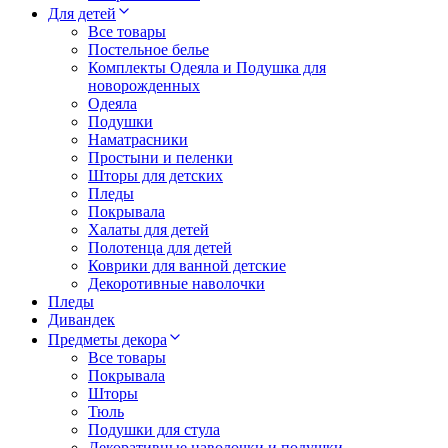
Для детей
Все товары
Постельное белье
Комплекты Одеяла и Подушка для
новорожденных
Одеяла
Подушки
Наматрасники
Простыни и пеленки
Шторы для детских
Пледы
Покрывала
Халаты для детей
Полотенца для детей
Коврики для ванной детские
Декоротивные наволочки
Пледы
Дивандек
Предметы декора
Все товары
Покрывала
Шторы
Тюль
Подушки для стула
Декоративные наволочки и подушки