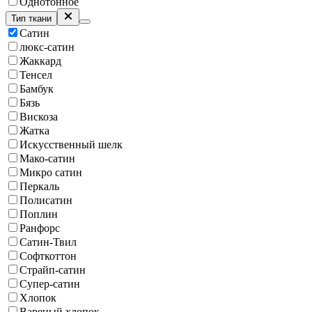
Однотонное
Тип ткани
Сатин
люкс-сатин
Жаккард
Тенсел
Бамбук
Бязь
Вискоза
Жатка
Искусственный шелк
Мако-сатин
Микро сатин
Перкаль
Полисатин
Поплин
Ранфорс
Сатин-Твил
Софткоттон
Страйп-сатин
Супер-сатин
Хлопок
Вареный хлопок