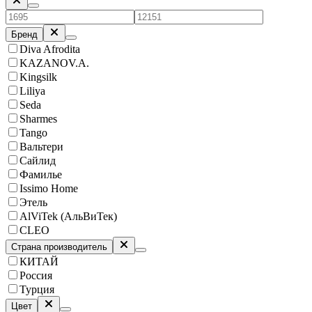
Бренд
Diva Afrodita
KAZANOV.A.
Kingsilk
Liliya
Seda
Sharmes
Tango
Вальтери
Сайлид
Фамилье
Issimo Home
Этель
AlViTek (АльВиТек)
CLEO
Страна производитель
КИТАЙ
Россия
Турция
Цвет