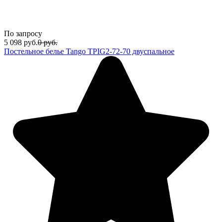
По запросу
5 098
руб.
0
руб.
Постельное белье Tango TPIG2-72-70 двуспальное