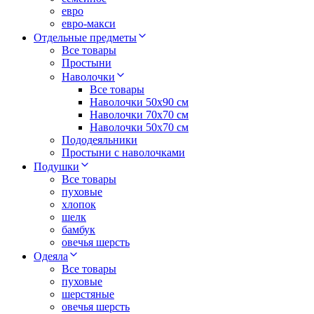
евро
евро-макси
Отдельные предметы
Все товары
Простыни
Наволочки
Все товары
Наволочки 50x90 см
Наволочки 70x70 cм
Наволочки 50х70 см
Пододеяльники
Простыни с наволочками
Подушки
Все товары
пуховые
хлопок
шелк
бамбук
овечья шерсть
Одеяла
Все товары
пуховые
шерстяные
овечья шерсть