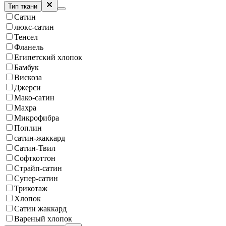
Тип ткани
Сатин
люкс-сатин
Тенсел
Фланель
Египетский хлопок
Бамбук
Вискоза
Джерси
Мако-сатин
Махра
Микрофибра
Поплин
сатин-жаккард
Сатин-Твил
Софткоттон
Страйп-сатин
Супер-сатин
Трикотаж
Хлопок
Сатин жаккард
Вареный хлопок