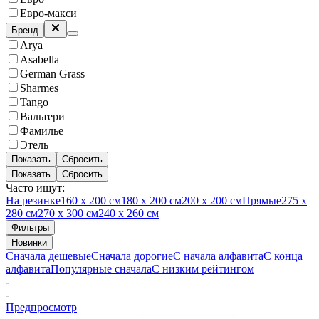
Евро-макси
Бренд
Arya
Asabella
German Grass
Sharmes
Tango
Вальтери
Фамилье
Этель
Показать
Сбросить
Показать
Сбросить
Часто ищут:
На резинке
160 х 200 см
180 х 200 см
200 х 200 см
Прямые
275 х
280 см
270 х 300 см
240 х 260 см
Фильтры
Новинки
Сначала дешевые
Сначала дорогие
С начала алфавита
С конца
алфавита
Популярные сначала
С низким рейтингом
-
-
Предпросмотр