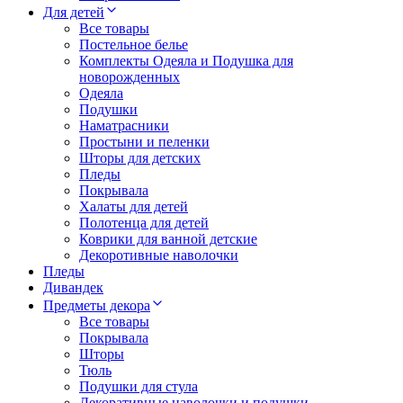
Для детей
Все товары
Постельное белье
Комплекты Одеяла и Подушка для
новорожденных
Одеяла
Подушки
Наматрасники
Простыни и пеленки
Шторы для детских
Пледы
Покрывала
Халаты для детей
Полотенца для детей
Коврики для ванной детские
Декоротивные наволочки
Пледы
Дивандек
Предметы декора
Все товары
Покрывала
Шторы
Тюль
Подушки для стула
Декоративные наволочки и подушки