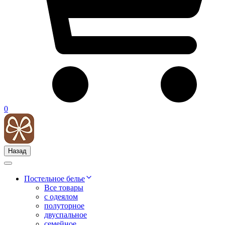
0
Назад
Постельное белье
Все товары
с одеялом
полуторное
двуспальное
семейное