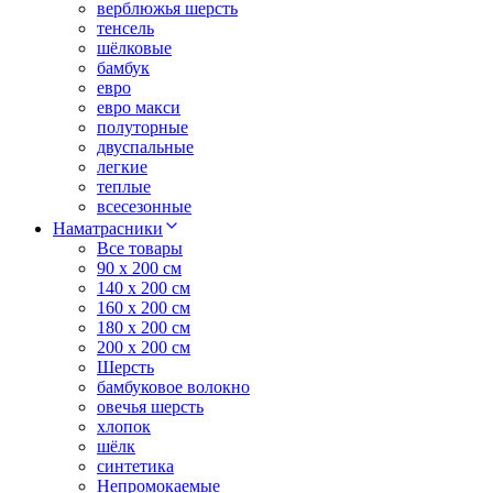
верблюжья шерсть
тенсель
шёлковые
бамбук
евро
евро макси
полуторные
двуспальные
легкие
теплые
всесезонные
Наматрасники
Все товары
90 x 200 см
140 x 200 см
160 x 200 см
180 x 200 см
200 x 200 см
Шерсть
бамбуковое волокно
овечья шерсть
хлопок
шёлк
синтетика
Непромокаемые