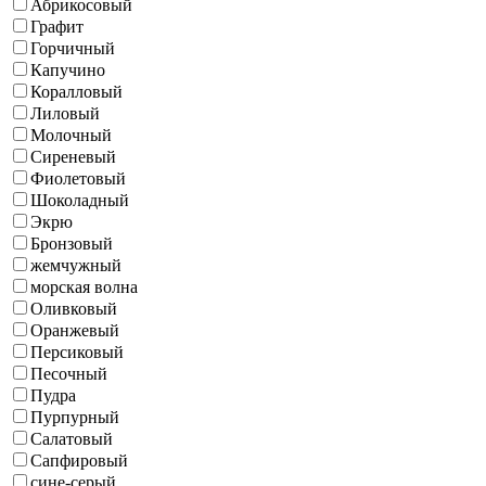
Абрикосовый
Графит
Горчичный
Капучино
Коралловый
Лиловый
Молочный
Сиреневый
Фиолетовый
Шоколадный
Экрю
Бронзовый
жемчужный
морская волна
Оливковый
Оранжевый
Персиковый
Песочный
Пудра
Пурпурный
Салатовый
Сапфировый
сине-серый