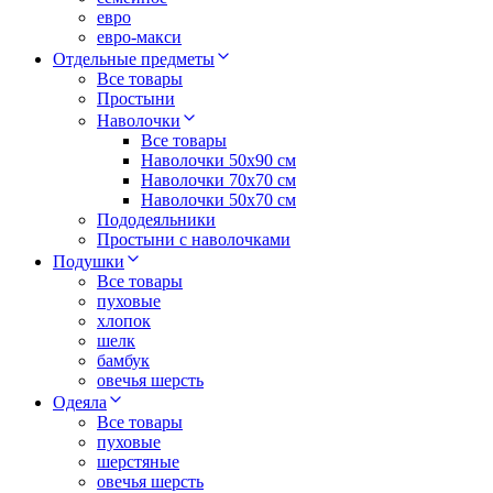
евро
евро-макси
Отдельные предметы
Все товары
Простыни
Наволочки
Все товары
Наволочки 50x90 см
Наволочки 70x70 cм
Наволочки 50х70 см
Пододеяльники
Простыни с наволочками
Подушки
Все товары
пуховые
хлопок
шелк
бамбук
овечья шерсть
Одеяла
Все товары
пуховые
шерстяные
овечья шерсть