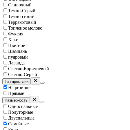
Сливочный
Темно-Серый
Темно-синий
Терракотовый
Топленое молоко
Фуксия
Хаки
Цветное
Шампань
пудровый
Лаванда
Светло-Коричневый
Светло-Серый
Тип простыни
На резинке
Прямые
Размерность
Односпальные
Полуторные
Двуспальные
Семейные
Евро