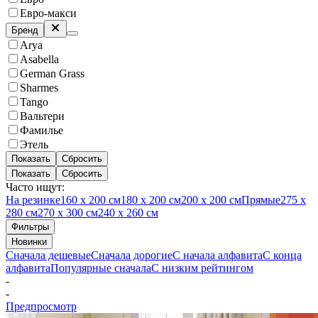
Евро-макси
Бренд
Arya
Asabella
German Grass
Sharmes
Tango
Вальтери
Фамилье
Этель
Показать
Сбросить
Показать
Сбросить
Часто ищут:
На резинке
160 х 200 см
180 х 200 см
200 х 200 см
Прямые
275 х
280 см
270 х 300 см
240 х 260 см
Фильтры
Новинки
Сначала дешевые
Сначала дорогие
С начала алфавита
С конца
алфавита
Популярные сначала
С низким рейтингом
-
-
Предпросмотр