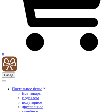
0
Назад
Постельное белье
Все товары
с одеялом
полуторное
двуспальное
семейное