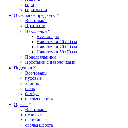
евро
евро-макси
Отдельные предметы
Все товары
Простыни
Наволочки
Все товары
Наволочки 50x90 см
Наволочки 70x70 cм
Наволочки 50х70 см
Пододеяльники
Простыни с наволочками
Подушки
Все товары
пуховые
хлопок
шелк
бамбук
овечья шерсть
Одеяла
Все товары
пуховые
шерстяные
овечья шерсть