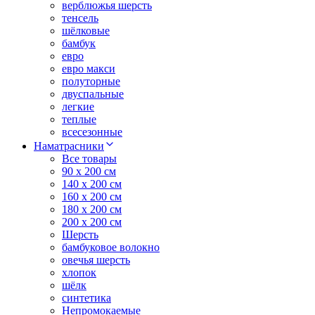
верблюжья шерсть
тенсель
шёлковые
бамбук
евро
евро макси
полуторные
двуспальные
легкие
теплые
всесезонные
Наматрасники
Все товары
90 x 200 см
140 x 200 см
160 x 200 см
180 x 200 см
200 x 200 см
Шерсть
бамбуковое волокно
овечья шерсть
хлопок
шёлк
синтетика
Непромокаемые