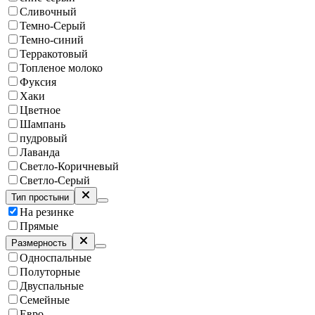
Сливочный
Темно-Серый
Темно-синий
Терракотовый
Топленое молоко
Фуксия
Хаки
Цветное
Шампань
пудровый
Лаванда
Светло-Коричневый
Светло-Серый
Тип простыни
На резинке
Прямые
Размерность
Односпальные
Полуторные
Двуспальные
Семейные
Евро