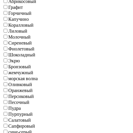
Абрикосовый
Графит
Горчичный
Капучино
Коралловый
Лиловый
Молочный
Сиреневый
Фиолетовый
Шоколадный
Экрю
Бронзовый
жемчужный
морская волна
Оливковый
Оранжевый
Персиковый
Песочный
Пудра
Пурпурный
Салатовый
Сапфировый
сине-серый