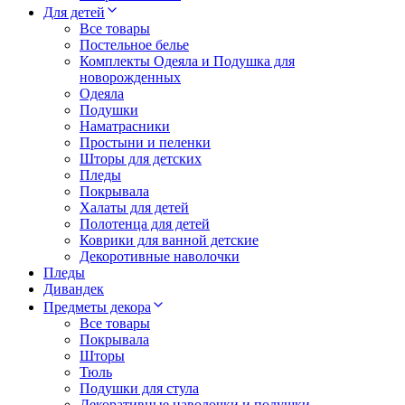
Для детей
Все товары
Постельное белье
Комплекты Одеяла и Подушка для
новорожденных
Одеяла
Подушки
Наматрасники
Простыни и пеленки
Шторы для детских
Пледы
Покрывала
Халаты для детей
Полотенца для детей
Коврики для ванной детские
Декоротивные наволочки
Пледы
Дивандек
Предметы декора
Все товары
Покрывала
Шторы
Тюль
Подушки для стула
Декоративные наволочки и подушки