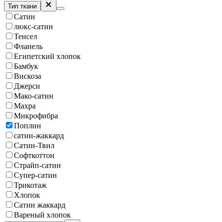
Тип ткани
Сатин
люкс-сатин
Тенсел
Фланель
Египетский хлопок
Бамбук
Вискоза
Джерси
Мако-сатин
Махра
Микрофибра
Поплин
сатин-жаккард
Сатин-Твил
Софткоттон
Страйп-сатин
Супер-сатин
Трикотаж
Хлопок
Сатин жаккард
Вареный хлопок