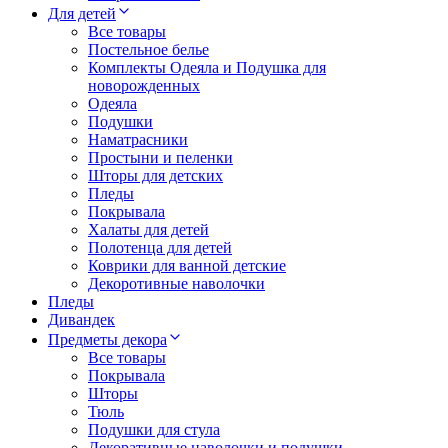
Для детей
Все товары
Постельное белье
Комплекты Одеяла и Подушка для
новорожденных
Одеяла
Подушки
Наматрасники
Простыни и пеленки
Шторы для детских
Пледы
Покрывала
Халаты для детей
Полотенца для детей
Коврики для ванной детские
Декоротивные наволочки
Пледы
Дивандек
Предметы декора
Все товары
Покрывала
Шторы
Тюль
Подушки для стула
Декоративные наволочки и подушки