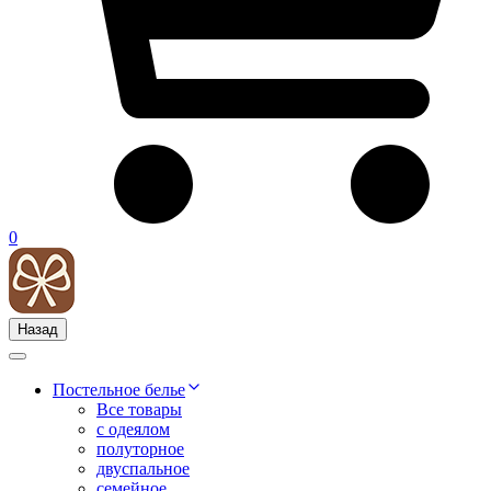
0
Назад
Постельное белье
Все товары
с одеялом
полуторное
двуспальное
семейное