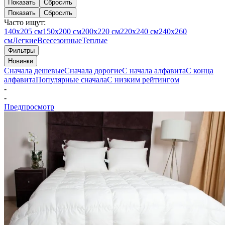
Показать
Сбросить
Показать
Сбросить
Часто ищут:
140х205 см
150х200 см
200х220 см
220х240 см
240х260
см
Легкие
Всесезонные
Теплые
Фильтры
Новинки
Сначала дешевые
Сначала дорогие
С начала алфавита
С конца
алфавита
Популярные сначала
С низким рейтингом
-
-
Предпросмотр