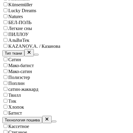
Künsemüller
Lucky Dreams
Natures
БЕЛ-ПОЛЬ
Легкие сны
ПИЛЛОУ
АльВиТек
KAZANOV.A. / Казанова
Тип ткани
Сатин
Мако-батист
Мако-сатин
Полиэстер
Поплин
сатин-жаккард
Твилл
Тик
Хлопок
Батист
Технология пошива
Кассетное
Стеганое