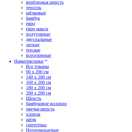
верблюжья шерсть
тенсель
шёлковые
бамбук
евро
евро макси
полуторные
двуспальные
легкие
теплые
всесезонные
Наматрасники
Все товары
90 x 200 см
140 x 200 см
160 x 200 см
180 x 200 см
200 x 200 см
Шерсть
бамбуковое волокно
овечья шерсть
хлопок
шёлк
синтетика
Непромокаемые