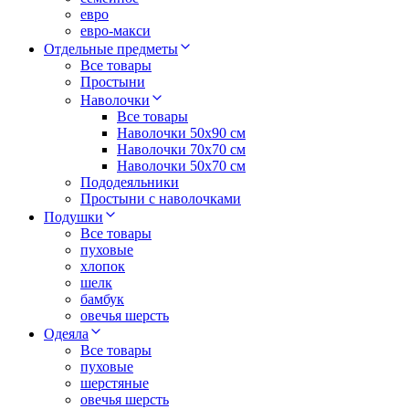
евро
евро-макси
Отдельные предметы
Все товары
Простыни
Наволочки
Все товары
Наволочки 50x90 см
Наволочки 70x70 cм
Наволочки 50х70 см
Пододеяльники
Простыни с наволочками
Подушки
Все товары
пуховые
хлопок
шелк
бамбук
овечья шерсть
Одеяла
Все товары
пуховые
шерстяные
овечья шерсть