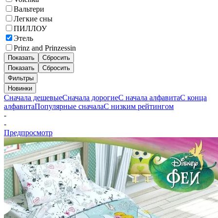
Вальтери
Легкие сны
ПИЛЛОУ
Этель
Prinz and Prinzessin
Показать
Сбросить
Показать
Сбросить
Фильтры
Новинки
Сначала дешевые
Сначала дорогие
С начала алфавита
С конца
алфавита
Популярные сначала
С низким рейтингом
-
-
Предпросмотр