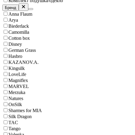
Комплект подушка/одеяло
Бренд
Anna Flaum
Arya
Biederlack
Camomilla
Cotton box
Disney
German Grass
Hasbro
KAZANOV.A.
Kingsilk
LoveLife
Magniflex
MARVEL
Merzuka
Natures
OnSilk
Sharmes for MIA
Silk Dragon
TAC
Tango
Volenka