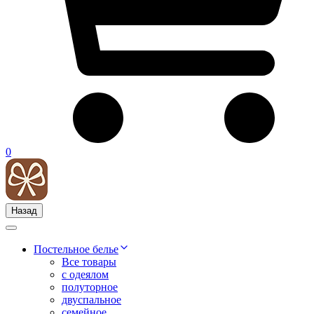
0
Назад
Постельное белье
Все товары
с одеялом
полуторное
двуспальное
семейное