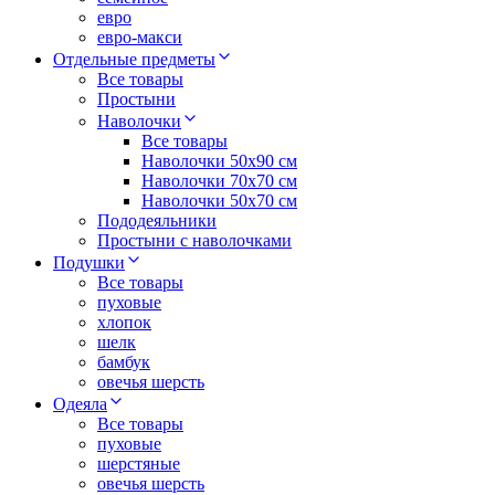
евро
евро-макси
Отдельные предметы
Все товары
Простыни
Наволочки
Все товары
Наволочки 50x90 см
Наволочки 70x70 cм
Наволочки 50х70 см
Пододеяльники
Простыни с наволочками
Подушки
Все товары
пуховые
хлопок
шелк
бамбук
овечья шерсть
Одеяла
Все товары
пуховые
шерстяные
овечья шерсть