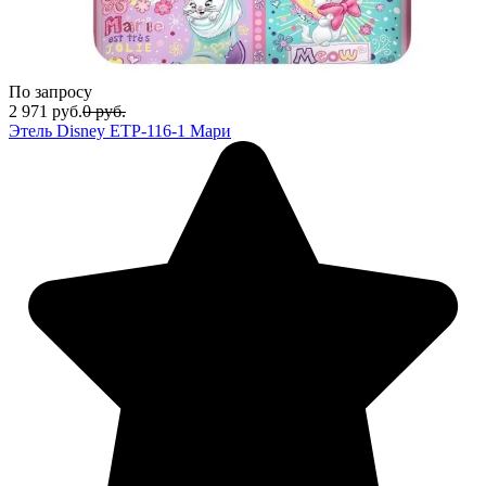
По запросу
2 971
руб.
0
руб.
Этель Disney ETP-116-1 Мари