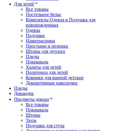
Для детей
Все товары
Постельное белье
Комплекты Одеяла и Подушка для
новорожденных
Одеяла
Подушки
Наматрасники
Простыни и пеленки
Шторы для детских
Пледы
Покрывала
Халаты для детей
Полотенца для детей
Коврики для ванной детские
Декоротивные наволочки
Пледы
Дивандек
Предметы декора
Все товары
Покрывала
Шторы
Тюль
Подушки для стула
Декоративные наволочки и подушки