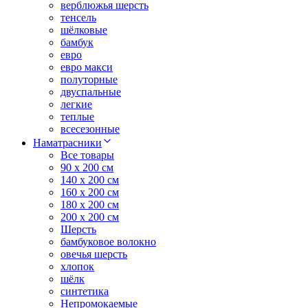
верблюжья шерсть
тенсель
шёлковые
бамбук
евро
евро макси
полуторные
двуспальные
легкие
теплые
всесезонные
Наматрасники
Все товары
90 x 200 см
140 x 200 см
160 x 200 см
180 x 200 см
200 x 200 см
Шерсть
бамбуковое волокно
овечья шерсть
хлопок
шёлк
синтетика
Непромокаемые