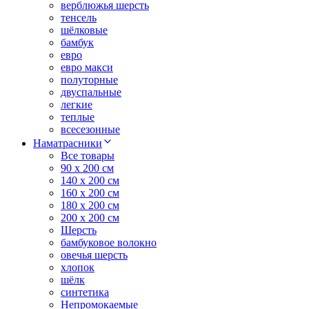
верблюжья шерсть
тенсель
шёлковые
бамбук
евро
евро макси
полуторные
двуспальные
легкие
теплые
всесезонные
Наматрасники
Все товары
90 x 200 см
140 x 200 см
160 x 200 см
180 x 200 см
200 x 200 см
Шерсть
бамбуковое волокно
овечья шерсть
хлопок
шёлк
синтетика
Непромокаемые