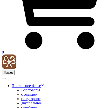
0
Назад
Постельное белье
Все товары
с одеялом
полуторное
двуспальное
семейное