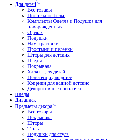
Для детей
Все товары
Постельное белье
Комплекты Одеяла и Подушка для
новорожденных
Одеяла
Подушки
Наматрасники
Простыни и пеленки
Шторы для детских
Пледы
Покрывала
Халаты для детей
Полотенца для детей
Коврики для ванной детские
Декоротивные наволочки
Пледы
Дивандек
Предметы декора
Все товары
Покрывала
Шторы
Тюль
Подушки для стула
Декоративные наволочки и подушки