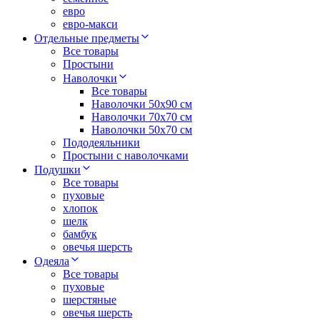
евро
евро-макси
Отдельные предметы
Все товары
Простыни
Наволочки
Все товары
Наволочки 50x90 см
Наволочки 70x70 cм
Наволочки 50х70 см
Пододеяльники
Простыни с наволочками
Подушки
Все товары
пуховые
хлопок
шелк
бамбук
овечья шерсть
Одеяла
Все товары
пуховые
шерстяные
овечья шерсть