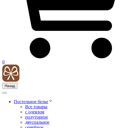
0
Назад
Постельное белье
Все товары
с одеялом
полуторное
двуспальное
семейное