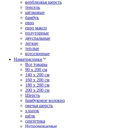
верблюжья шерсть
тенсель
шёлковые
бамбук
евро
евро макси
полуторные
двуспальные
легкие
теплые
всесезонные
Наматрасники
Все товары
90 x 200 см
140 x 200 см
160 x 200 см
180 x 200 см
200 x 200 см
Шерсть
бамбуковое волокно
овечья шерсть
хлопок
шёлк
синтетика
Непромокаемые