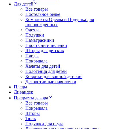
Для детей
Все товары
Постельное белье
Комплекты Одеяла и Подушка для
новорожденных
Одеяла
Подушки
Наматрасники
Простыни и пеленки
Шторы для детских
Пледы
Покрывала
Халаты для детей
Полотенца для детей
Коврики для ванной детские
Декоротивные наволочки
Пледы
Дивандек
Предметы декора
Все товары
Покрывала
Шторы
Тюль
Подушки для стула
Декоративные наволочки и подушки