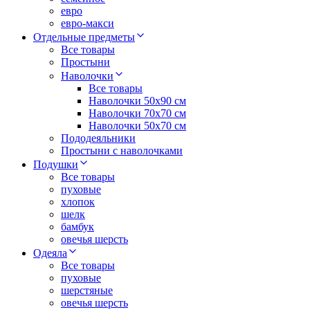
евро
евро-макси
Отдельные предметы
Все товары
Простыни
Наволочки
Все товары
Наволочки 50x90 см
Наволочки 70x70 cм
Наволочки 50х70 см
Пододеяльники
Простыни с наволочками
Подушки
Все товары
пуховые
хлопок
шелк
бамбук
овечья шерсть
Одеяла
Все товары
пуховые
шерстяные
овечья шерсть