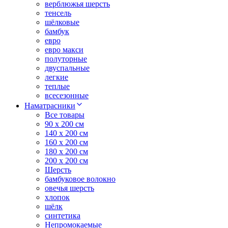
верблюжья шерсть
тенсель
шёлковые
бамбук
евро
евро макси
полуторные
двуспальные
легкие
теплые
всесезонные
Наматрасники
Все товары
90 x 200 см
140 x 200 см
160 x 200 см
180 x 200 см
200 x 200 см
Шерсть
бамбуковое волокно
овечья шерсть
хлопок
шёлк
синтетика
Непромокаемые