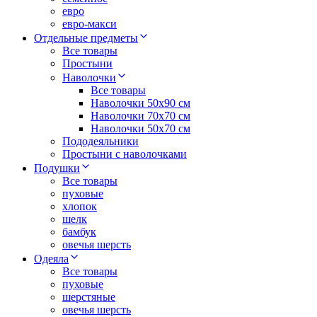
евро
евро-макси
Отдельные предметы
Все товары
Простыни
Наволочки
Все товары
Наволочки 50x90 см
Наволочки 70x70 cм
Наволочки 50х70 см
Пододеяльники
Простыни с наволочками
Подушки
Все товары
пуховые
хлопок
шелк
бамбук
овечья шерсть
Одеяла
Все товары
пуховые
шерстяные
овечья шерсть