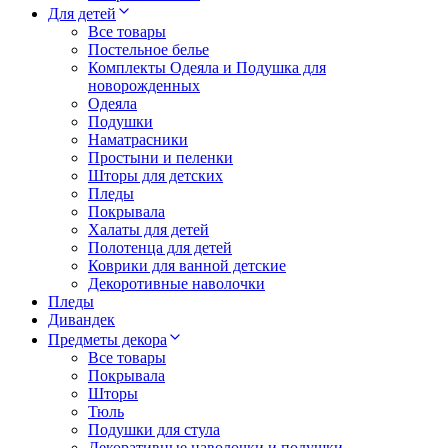
Для детей
Все товары
Постельное белье
Комплекты Одеяла и Подушка для
новорожденных
Одеяла
Подушки
Наматрасники
Простыни и пеленки
Шторы для детских
Пледы
Покрывала
Халаты для детей
Полотенца для детей
Коврики для ванной детские
Декоротивные наволочки
Пледы
Дивандек
Предметы декора
Все товары
Покрывала
Шторы
Тюль
Подушки для стула
Декоративные наволочки и подушки