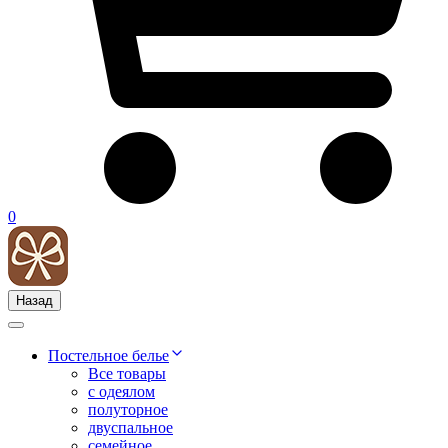
0
Назад
Постельное белье
Все товары
с одеялом
полуторное
двуспальное
семейное