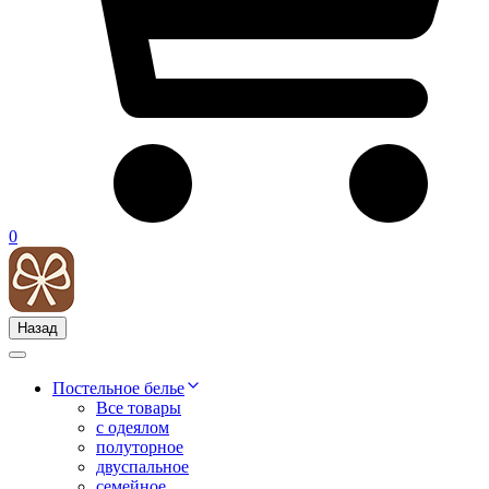
0
Назад
Постельное белье
Все товары
с одеялом
полуторное
двуспальное
семейное