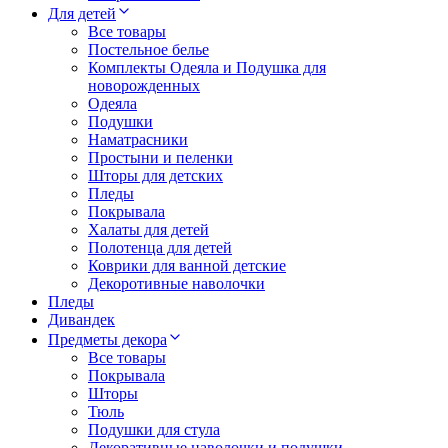
Для детей
Все товары
Постельное белье
Комплекты Одеяла и Подушка для
новорожденных
Одеяла
Подушки
Наматрасники
Простыни и пеленки
Шторы для детских
Пледы
Покрывала
Халаты для детей
Полотенца для детей
Коврики для ванной детские
Декоротивные наволочки
Пледы
Дивандек
Предметы декора
Все товары
Покрывала
Шторы
Тюль
Подушки для стула
Декоративные наволочки и подушки