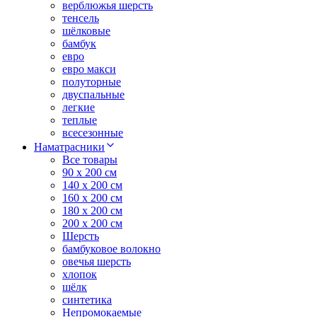
верблюжья шерсть
тенсель
шёлковые
бамбук
евро
евро макси
полуторные
двуспальные
легкие
теплые
всесезонные
Наматрасники
Все товары
90 x 200 см
140 x 200 см
160 x 200 см
180 x 200 см
200 x 200 см
Шерсть
бамбуковое волокно
овечья шерсть
хлопок
шёлк
синтетика
Непромокаемые