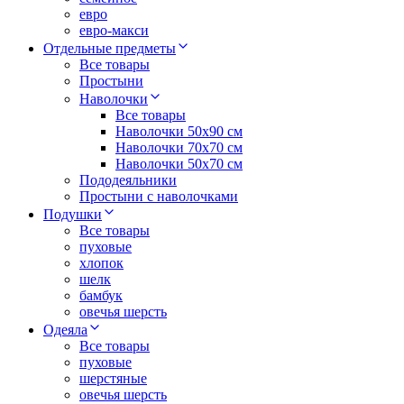
евро
евро-макси
Отдельные предметы
Все товары
Простыни
Наволочки
Все товары
Наволочки 50x90 см
Наволочки 70x70 cм
Наволочки 50х70 см
Пододеяльники
Простыни с наволочками
Подушки
Все товары
пуховые
хлопок
шелк
бамбук
овечья шерсть
Одеяла
Все товары
пуховые
шерстяные
овечья шерсть