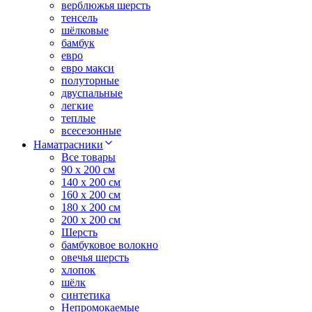
верблюжья шерсть
тенсель
шёлковые
бамбук
евро
евро макси
полуторные
двуспальные
легкие
теплые
всесезонные
Наматрасники
Все товары
90 x 200 см
140 x 200 см
160 x 200 см
180 x 200 см
200 x 200 см
Шерсть
бамбуковое волокно
овечья шерсть
хлопок
шёлк
синтетика
Непромокаемые