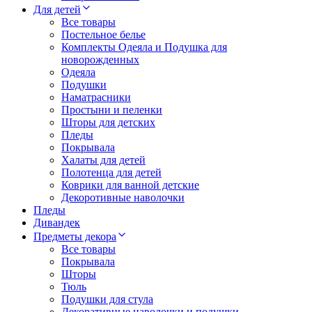
Для детей
Все товары
Постельное белье
Комплекты Одеяла и Подушка для
новорожденных
Одеяла
Подушки
Наматрасники
Простыни и пеленки
Шторы для детских
Пледы
Покрывала
Халаты для детей
Полотенца для детей
Коврики для ванной детские
Декоротивные наволочки
Пледы
Дивандек
Предметы декора
Все товары
Покрывала
Шторы
Тюль
Подушки для стула
Декоративные наволочки и подушки