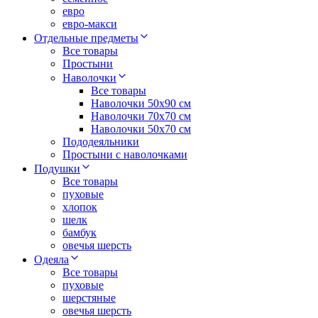
евро
евро-макси
Отдельные предметы
Все товары
Простыни
Наволочки
Все товары
Наволочки 50x90 см
Наволочки 70x70 cм
Наволочки 50х70 см
Пододеяльники
Простыни с наволочками
Подушки
Все товары
пуховые
хлопок
шелк
бамбук
овечья шерсть
Одеяла
Все товары
пуховые
шерстяные
овечья шерсть