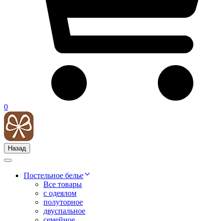
0
Назад
Постельное белье
Все товары
с одеялом
полуторное
двуспальное
семейное