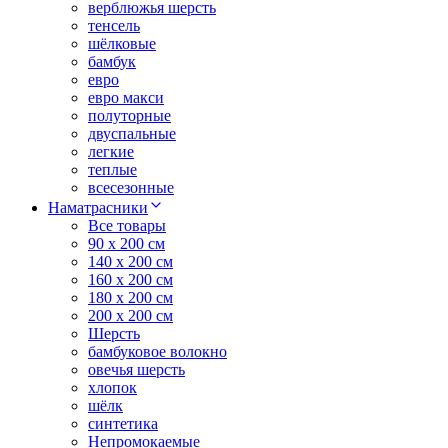
верблюжья шерсть
тенсель
шёлковые
бамбук
евро
евро макси
полуторные
двуспальные
легкие
теплые
всесезонные
Наматрасники
Все товары
90 x 200 см
140 x 200 см
160 x 200 см
180 x 200 см
200 x 200 см
Шерсть
бамбуковое волокно
овечья шерсть
хлопок
шёлк
синтетика
Непромокаемые