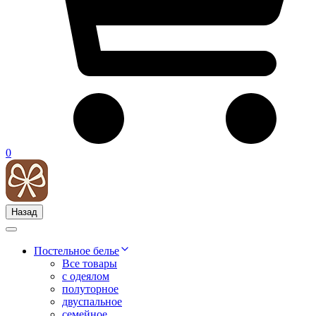
0
Назад
Постельное белье
Все товары
с одеялом
полуторное
двуспальное
семейное