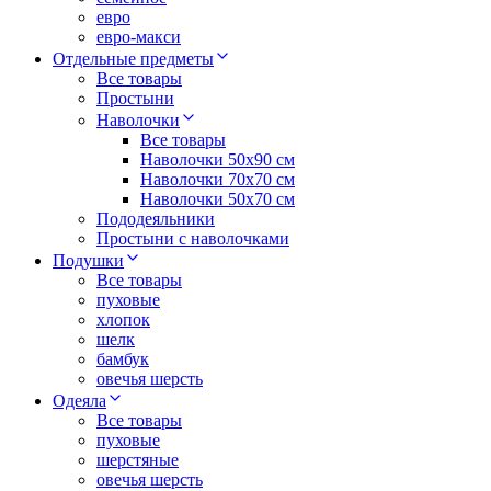
евро
евро-макси
Отдельные предметы
Все товары
Простыни
Наволочки
Все товары
Наволочки 50x90 см
Наволочки 70x70 cм
Наволочки 50х70 см
Пододеяльники
Простыни с наволочками
Подушки
Все товары
пуховые
хлопок
шелк
бамбук
овечья шерсть
Одеяла
Все товары
пуховые
шерстяные
овечья шерсть