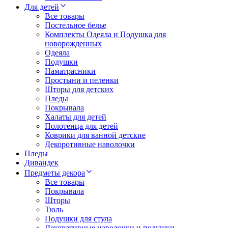
Для детей
Все товары
Постельное белье
Комплекты Одеяла и Подушка для
новорожденных
Одеяла
Подушки
Наматрасники
Простыни и пеленки
Шторы для детских
Пледы
Покрывала
Халаты для детей
Полотенца для детей
Коврики для ванной детские
Декоротивные наволочки
Пледы
Дивандек
Предметы декора
Все товары
Покрывала
Шторы
Тюль
Подушки для стула
Декоративные наволочки и подушки