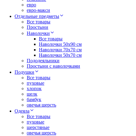
евро
евро-макси
Отдельные предметы
Все товары
Простыни
Наволочки
Все товары
Наволочки 50x90 см
Наволочки 70x70 cм
Наволочки 50х70 см
Пододеяльники
Простыни с наволочками
Подушки
Все товары
пуховые
хлопок
шелк
бамбук
овечья шерсть
Одеяла
Все товары
пуховые
шерстяные
овечья шерсть