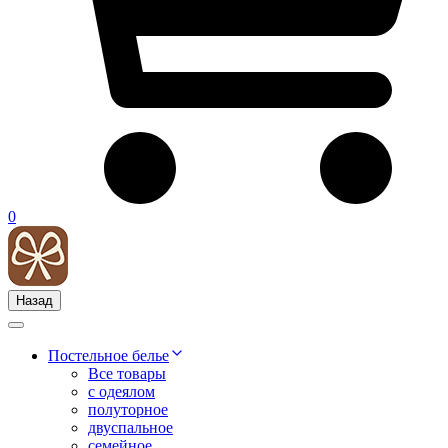
0
Назад
Постельное белье
Все товары
с одеялом
полуторное
двуспальное
семейное