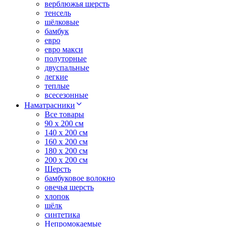
верблюжья шерсть
тенсель
шёлковые
бамбук
евро
евро макси
полуторные
двуспальные
легкие
теплые
всесезонные
Наматрасники
Все товары
90 x 200 см
140 x 200 см
160 x 200 см
180 x 200 см
200 x 200 см
Шерсть
бамбуковое волокно
овечья шерсть
хлопок
шёлк
синтетика
Непромокаемые