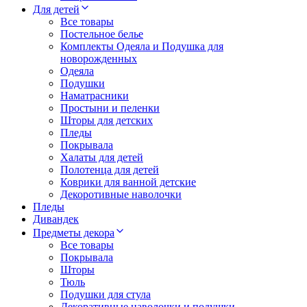
Для детей
Все товары
Постельное белье
Комплекты Одеяла и Подушка для
новорожденных
Одеяла
Подушки
Наматрасники
Простыни и пеленки
Шторы для детских
Пледы
Покрывала
Халаты для детей
Полотенца для детей
Коврики для ванной детские
Декоротивные наволочки
Пледы
Дивандек
Предметы декора
Все товары
Покрывала
Шторы
Тюль
Подушки для стула
Декоративные наволочки и подушки