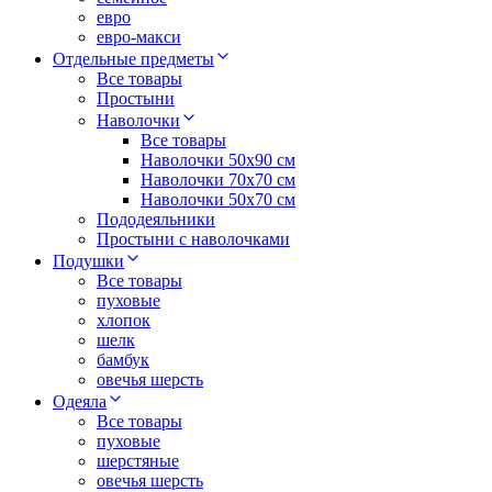
евро
евро-макси
Отдельные предметы
Все товары
Простыни
Наволочки
Все товары
Наволочки 50x90 см
Наволочки 70x70 cм
Наволочки 50х70 см
Пододеяльники
Простыни с наволочками
Подушки
Все товары
пуховые
хлопок
шелк
бамбук
овечья шерсть
Одеяла
Все товары
пуховые
шерстяные
овечья шерсть