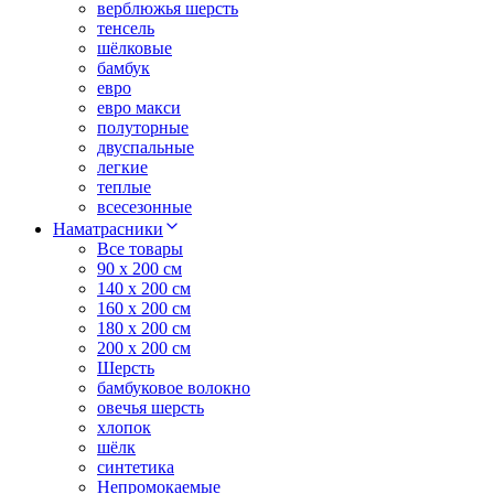
верблюжья шерсть
тенсель
шёлковые
бамбук
евро
евро макси
полуторные
двуспальные
легкие
теплые
всесезонные
Наматрасники
Все товары
90 x 200 см
140 x 200 см
160 x 200 см
180 x 200 см
200 x 200 см
Шерсть
бамбуковое волокно
овечья шерсть
хлопок
шёлк
синтетика
Непромокаемые