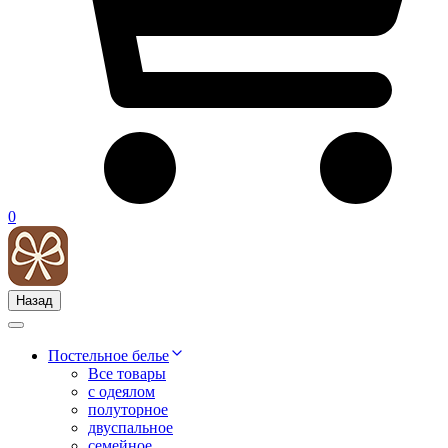
0
Назад
Постельное белье
Все товары
с одеялом
полуторное
двуспальное
семейное