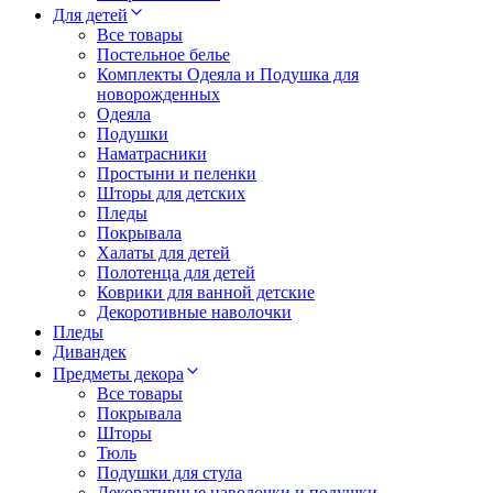
Для детей
Все товары
Постельное белье
Комплекты Одеяла и Подушка для
новорожденных
Одеяла
Подушки
Наматрасники
Простыни и пеленки
Шторы для детских
Пледы
Покрывала
Халаты для детей
Полотенца для детей
Коврики для ванной детские
Декоротивные наволочки
Пледы
Дивандек
Предметы декора
Все товары
Покрывала
Шторы
Тюль
Подушки для стула
Декоративные наволочки и подушки