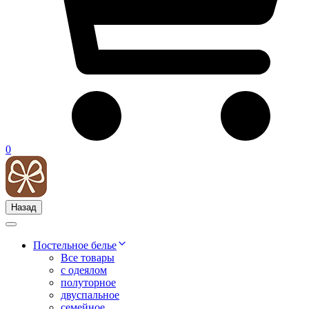
0
Назад
Постельное белье
Все товары
с одеялом
полуторное
двуспальное
семейное