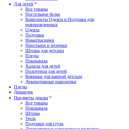
Для детей
Все товары
Постельное белье
Комплекты Одеяла и Подушка для
новорожденных
Одеяла
Подушки
Наматрасники
Простыни и пеленки
Шторы для детских
Пледы
Покрывала
Халаты для детей
Полотенца для детей
Коврики для ванной детские
Декоротивные наволочки
Пледы
Дивандек
Предметы декора
Все товары
Покрывала
Шторы
Тюль
Подушки для стула
Декоративные наволочки и подушки