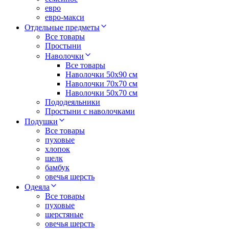
евро
евро-макси
Отдельные предметы
Все товары
Простыни
Наволочки
Все товары
Наволочки 50x90 см
Наволочки 70x70 cм
Наволочки 50х70 см
Пододеяльники
Простыни с наволочками
Подушки
Все товары
пуховые
хлопок
шелк
бамбук
овечья шерсть
Одеяла
Все товары
пуховые
шерстяные
овечья шерсть