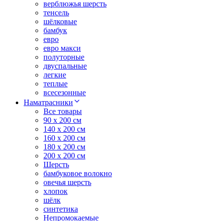
верблюжья шерсть
тенсель
шёлковые
бамбук
евро
евро макси
полуторные
двуспальные
легкие
теплые
всесезонные
Наматрасники
Все товары
90 x 200 см
140 x 200 см
160 x 200 см
180 x 200 см
200 x 200 см
Шерсть
бамбуковое волокно
овечья шерсть
хлопок
шёлк
синтетика
Непромокаемые