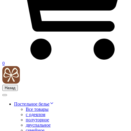
0
Назад
Постельное белье
Все товары
с одеялом
полуторное
двуспальное
семейное