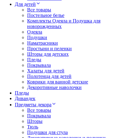
Для детей
Все товары
Постельное белье
Комплекты Одеяла и Подушка для
новорожденных
Одеяла
Подушки
Наматрасники
Простыни и пеленки
Шторы для детских
Пледы
Покрывала
Халаты для детей
Полотенца для детей
Коврики для ванной детские
Декоротивные наволочки
Пледы
Дивандек
Предметы декора
Все товары
Покрывала
Шторы
Тюль
Подушки для стула
Декоративные наволочки и подушки