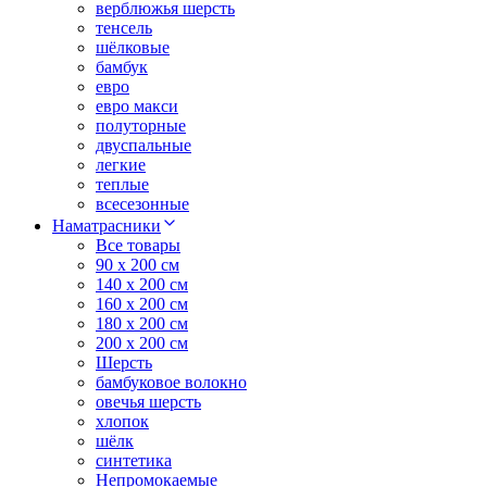
верблюжья шерсть
тенсель
шёлковые
бамбук
евро
евро макси
полуторные
двуспальные
легкие
теплые
всесезонные
Наматрасники
Все товары
90 x 200 см
140 x 200 см
160 x 200 см
180 x 200 см
200 x 200 см
Шерсть
бамбуковое волокно
овечья шерсть
хлопок
шёлк
синтетика
Непромокаемые