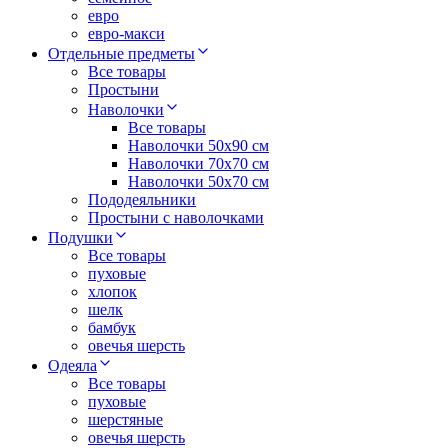
евро
евро-макси
Отдельные предметы
Все товары
Простыни
Наволочки
Все товары
Наволочки 50x90 см
Наволочки 70x70 cм
Наволочки 50х70 см
Пододеяльники
Простыни с наволочками
Подушки
Все товары
пуховые
хлопок
шелк
бамбук
овечья шерсть
Одеяла
Все товары
пуховые
шерстяные
овечья шерсть