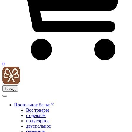
0
Назад
Постельное белье
Все товары
с одеялом
полуторное
двуспальное
семейное