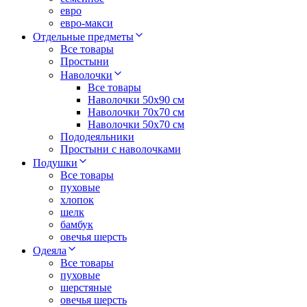
евро
евро-макси
Отдельные предметы
Все товары
Простыни
Наволочки
Все товары
Наволочки 50x90 см
Наволочки 70x70 cм
Наволочки 50х70 см
Пододеяльники
Простыни с наволочками
Подушки
Все товары
пуховые
хлопок
шелк
бамбук
овечья шерсть
Одеяла
Все товары
пуховые
шерстяные
овечья шерсть