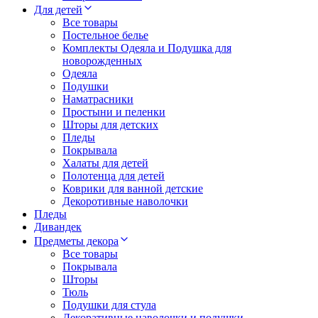
Для детей
Все товары
Постельное белье
Комплекты Одеяла и Подушка для
новорожденных
Одеяла
Подушки
Наматрасники
Простыни и пеленки
Шторы для детских
Пледы
Покрывала
Халаты для детей
Полотенца для детей
Коврики для ванной детские
Декоротивные наволочки
Пледы
Дивандек
Предметы декора
Все товары
Покрывала
Шторы
Тюль
Подушки для стула
Декоративные наволочки и подушки