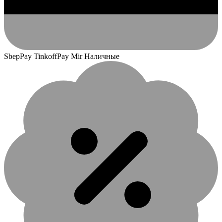
SbepPay TinkoffPay Mir Наличные