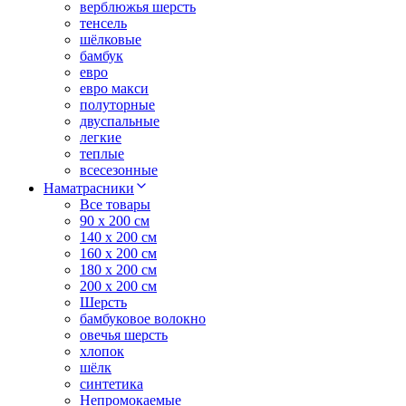
верблюжья шерсть
тенсель
шёлковые
бамбук
евро
евро макси
полуторные
двуспальные
легкие
теплые
всесезонные
Наматрасники
Все товары
90 x 200 см
140 x 200 см
160 x 200 см
180 x 200 см
200 x 200 см
Шерсть
бамбуковое волокно
овечья шерсть
хлопок
шёлк
синтетика
Непромокаемые