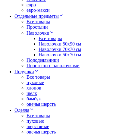
евро
евро-макси
Отдельные предметы
Все товары
Простыни
Наволочки
Все товары
Наволочки 50x90 см
Наволочки 70x70 cм
Наволочки 50х70 см
Пододеяльники
Простыни с наволочками
Подушки
Все товары
пуховые
хлопок
шелк
бамбук
овечья шерсть
Одеяла
Все товары
пуховые
шерстяные
овечья шерсть