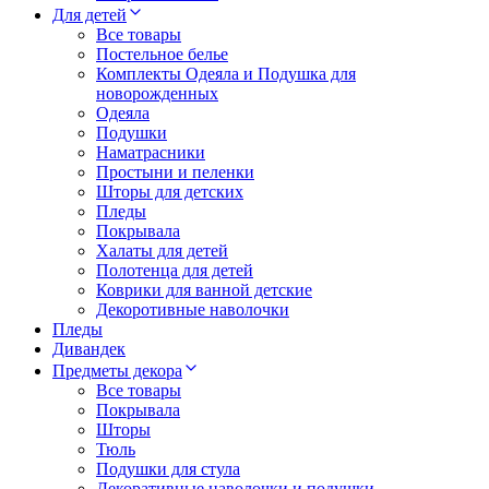
Для детей
Все товары
Постельное белье
Комплекты Одеяла и Подушка для
новорожденных
Одеяла
Подушки
Наматрасники
Простыни и пеленки
Шторы для детских
Пледы
Покрывала
Халаты для детей
Полотенца для детей
Коврики для ванной детские
Декоротивные наволочки
Пледы
Дивандек
Предметы декора
Все товары
Покрывала
Шторы
Тюль
Подушки для стула
Декоративные наволочки и подушки