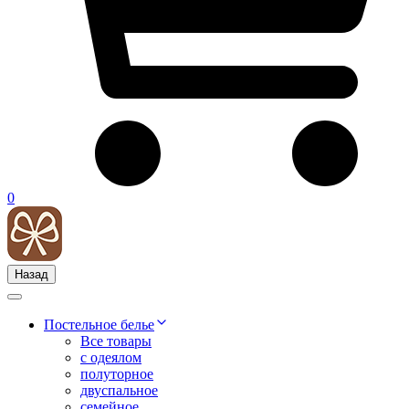
0
Назад
Постельное белье
Все товары
с одеялом
полуторное
двуспальное
семейное