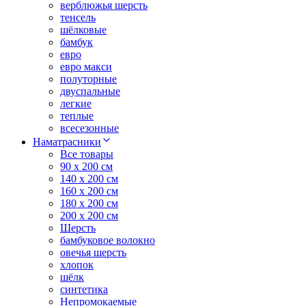
верблюжья шерсть
тенсель
шёлковые
бамбук
евро
евро макси
полуторные
двуспальные
легкие
теплые
всесезонные
Наматрасники
Все товары
90 x 200 см
140 x 200 см
160 x 200 см
180 x 200 см
200 x 200 см
Шерсть
бамбуковое волокно
овечья шерсть
хлопок
шёлк
синтетика
Непромокаемые