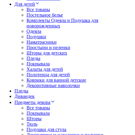
Для детей
Все товары
Постельное белье
Комплекты Одеяла и Подушка для
новорожденных
Одеяла
Подушки
Наматрасники
Простыни и пеленки
Шторы для детских
Пледы
Покрывала
Халаты для детей
Полотенца для детей
Коврики для ванной детские
Декоротивные наволочки
Пледы
Дивандек
Предметы декора
Все товары
Покрывала
Шторы
Тюль
Подушки для стула
Декоративные наволочки и подушки