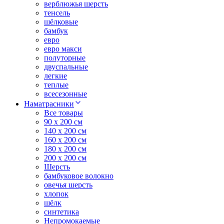
верблюжья шерсть
тенсель
шёлковые
бамбук
евро
евро макси
полуторные
двуспальные
легкие
теплые
всесезонные
Наматрасники
Все товары
90 x 200 см
140 x 200 см
160 x 200 см
180 x 200 см
200 x 200 см
Шерсть
бамбуковое волокно
овечья шерсть
хлопок
шёлк
синтетика
Непромокаемые