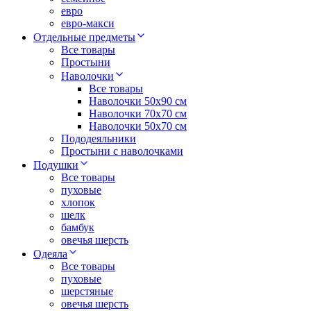
евро
евро-макси
Отдельные предметы
Все товары
Простыни
Наволочки
Все товары
Наволочки 50x90 см
Наволочки 70x70 cм
Наволочки 50х70 см
Пододеяльники
Простыни с наволочками
Подушки
Все товары
пуховые
хлопок
шелк
бамбук
овечья шерсть
Одеяла
Все товары
пуховые
шерстяные
овечья шерсть