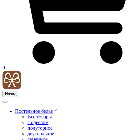
0
Назад
Постельное белье
Все товары
с одеялом
полуторное
двуспальное
семейное