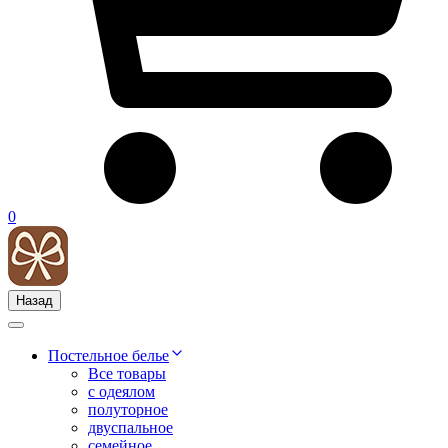
0
Назад
Постельное белье
Все товары
с одеялом
полуторное
двуспальное
семейное