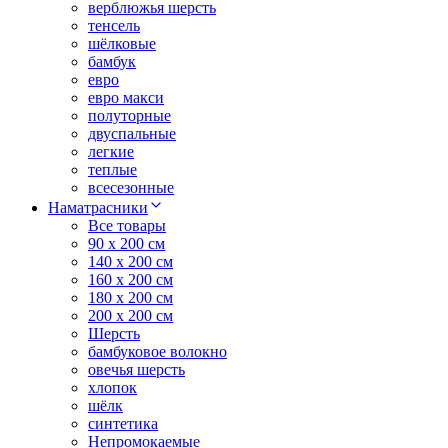
верблюжья шерсть
тенсель
шёлковые
бамбук
евро
евро макси
полуторные
двуспальные
легкие
теплые
всесезонные
Наматрасники
Все товары
90 x 200 см
140 x 200 см
160 x 200 см
180 x 200 см
200 x 200 см
Шерсть
бамбуковое волокно
овечья шерсть
хлопок
шёлк
синтетика
Непромокаемые