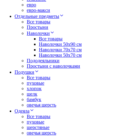
евро
евро-макси
Отдельные предметы
Все товары
Простыни
Наволочки
Все товары
Наволочки 50x90 см
Наволочки 70x70 cм
Наволочки 50х70 см
Пододеяльники
Простыни с наволочками
Подушки
Все товары
пуховые
хлопок
шелк
бамбук
овечья шерсть
Одеяла
Все товары
пуховые
шерстяные
овечья шерсть