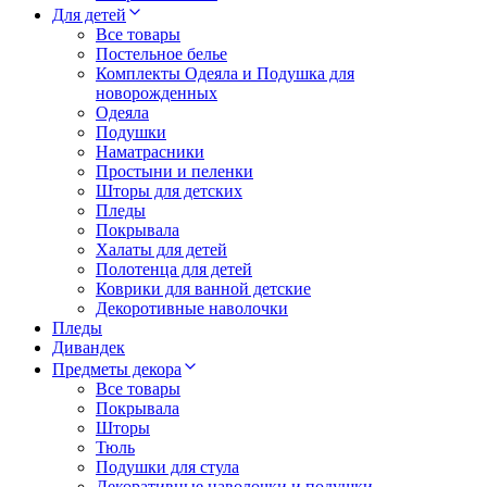
Для детей
Все товары
Постельное белье
Комплекты Одеяла и Подушка для
новорожденных
Одеяла
Подушки
Наматрасники
Простыни и пеленки
Шторы для детских
Пледы
Покрывала
Халаты для детей
Полотенца для детей
Коврики для ванной детские
Декоротивные наволочки
Пледы
Дивандек
Предметы декора
Все товары
Покрывала
Шторы
Тюль
Подушки для стула
Декоративные наволочки и подушки